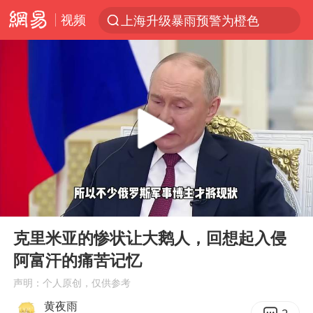
视频
上海升级暴雨预警为橙色
跨界融合拉长夏日经济消费链条
拜登前列腺癌恶化
“白海豚”逼近浙闽沿海
四川宜宾5.5级地震后余震为何不断
2026年7月份居民消费价格同比上涨0.5%
浙江海域将现5到8米巨浪到狂浪
00:00
06:30
外国游客的“中国游三件套”火了
Play
Ent
full
以军士兵把枪口对准中国记者
克里米亚的惨状让大鹅人，回想起入侵
阿富汗的痛苦记忆
白海豚在海上打了个结
声明：个人原创，仅供参考
方桃子代言广告视频已下架
黄夜雨