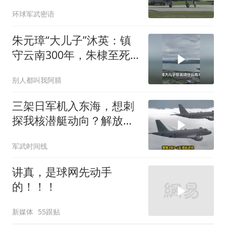
环球军武密语
朱元璋“大儿子”沐英：镇
守云南300年，朱棣至死
都想斩草除根
别人都叫我阿腈
三架日军机入东海，想刺
探我核潜艇动向？解放军
导弹剑指日军基地
军武时间线
讲真，是球网先动手
的！！！
新媒体
55跟贴