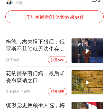
上海大部迎大暴雨
2
四川
一周大涨超7% 金价为何突然上涨
打开网易新闻 体验效果更佳
河南警方公开征集黑恶犯罪线索
WTT横滨冠军赛女单四强国乒占三席
谢霆锋演唱会隔空祝王菲生日快乐
梅德韦杰夫撂下狠话：俄
大爷听AI洒农药 150亩苗一夜枯萎
罗斯不获胜就无法生存，
西方正用乌克兰当锤子砸
央视新主播李秋莹孙亚鹏亮相
靓仔情感
打开APP
碎俄国
构建更高水平的全民健身公共服务体系
花豹捕杀凯门鳄，最后却
丧命森蚺之口
生命视角
1跟贴
打开APP
统俄党更换领衔人选，梅