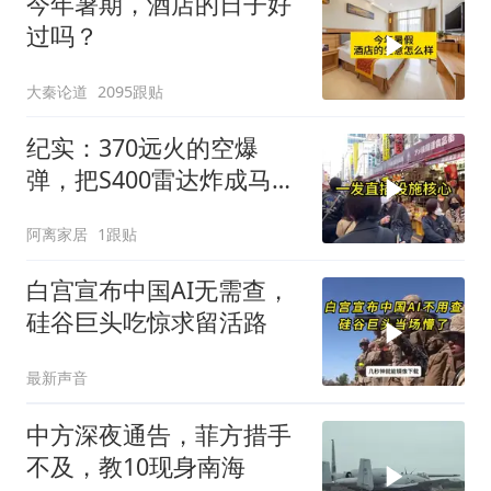
今年暑期，酒店的日子好
过吗？
大秦论道
2095跟贴
纪实：370远火的空爆
弹，把S400雷达炸成马蜂
窝，靶标惨状让台军急眼
阿离家居
1跟贴
了
白宫宣布中国AI无需查，
硅谷巨头吃惊求留活路
最新声音
中方深夜通告，菲方措手
不及，教10现身南海