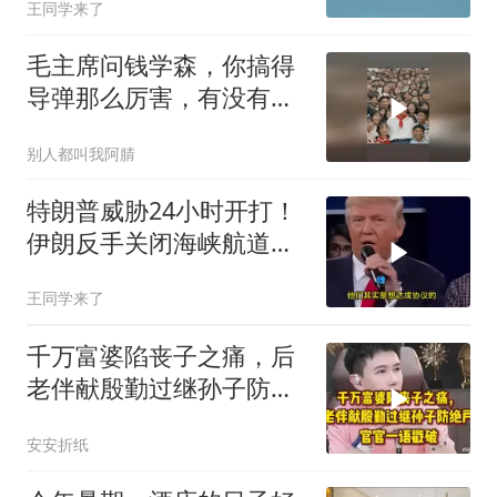
王同学来了
毛主席问钱学森，你搞得
导弹那么厉害，有没有办
法对付它？
别人都叫我阿腈
特朗普威胁24小时开打！
伊朗反手关闭海峡航道，
美伊谁在说谎？
王同学来了
千万富婆陷丧子之痛，后
老伴献殷勤过继孙子防绝
户，官官一语戳破
安安折纸