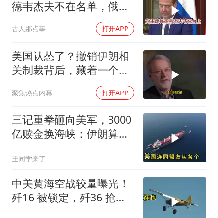
德韦杰夫不在名单，俄政
坛释放出什么信号？
古人那点事
打开APP
美国认怂了？撤销伊朗相
关制裁背后，藏着一个说
不出口的尴尬
聚焦热点内幕
打开APP
三记重拳砸向美军，3000
亿赎金换海峡：伊朗算准
了特朗普不敢还手
王同学来了
中美黄海空战较量曝光！
歼16 被锁定，歼36 抢先
首飞，川普梦碎