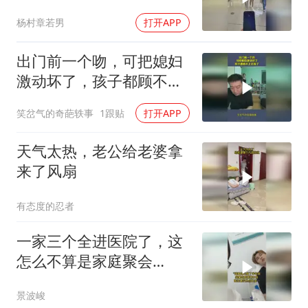
杨村章若男
打开APP
出门前一个吻，可把媳妇
激动坏了，孩子都顾不上
去接了
笑岔气的奇葩轶事
1跟贴
打开APP
天气太热，老公给老婆拿
来了风扇
有态度的忍者
一家三个全进医院了，这
怎么不算是家庭聚会
呢？！
景波峻