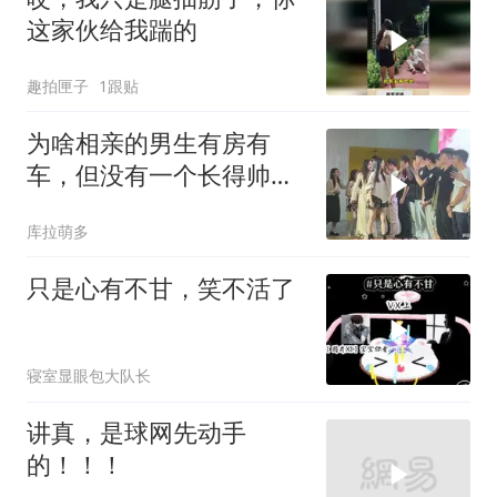
这家伙给我踹的
趣拍匣子
1跟贴
为啥相亲的男生有房有
车，但没有一个长得帅
的？
库拉萌多
只是心有不甘，笑不活了
寝室显眼包大队长
讲真，是球网先动手
的！！！