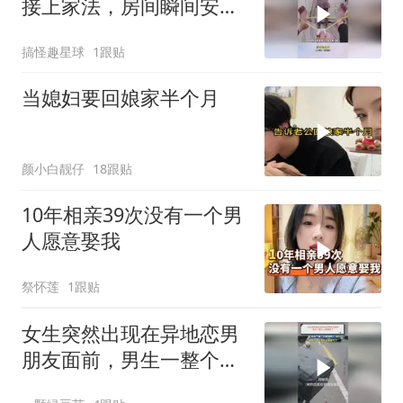
接上家法，房间瞬间安静
了！
搞怪趣星球
1跟贴
当媳妇要回娘家半个月
颜小白靓仔
18跟贴
10年相亲39次没有一个男
人愿意娶我
祭怀莲
1跟贴
女生突然出现在异地恋男
朋友面前，男生一整个人
都懵掉了