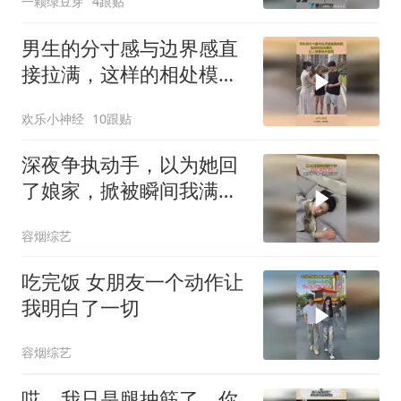
一颗绿豆芽
4跟贴
男生的分寸感与边界感直
接拉满，这样的相处模
式，让人觉得格外舒服
欢乐小神经
10跟贴
深夜争执动手，以为她回
了娘家，掀被瞬间我满心
都是悔意
容烟综艺
吃完饭 女朋友一个动作让
我明白了一切
容烟综艺
哎，我只是腿抽筋了，你