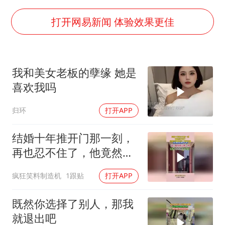
泰国一女公务员妆容引争议 本人回应
80后女柜员逆袭成4200亿银行副行长
打开网易新闻 体验效果更佳
27岁女子成组织卖淫集团主犯被通缉
吉林一“温度计大楼”读数爆表
我和美女老板的孽缘 她是
女子利用漏洞0元薅走3000多件家电
喜欢我吗
24小时不关空调 电费会更低吗
归环
打开APP
东方甄选被判赔偿江小白30万元
奋进开新局 实干挑大梁
结婚十年推开门那一刻，
再也忍不住了，他竟然没
有买过一件新衣服
疯狂笑料制造机
1跟贴
打开APP
既然你选择了别人，那我
就退出吧