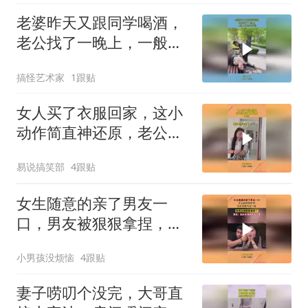
老婆昨天又跟同学喝酒，
老公找了一晚上，一般人
真的做不到
搞怪艺术家
1跟贴
女人买了衣服回家，这小
动作简直神还原，老公：
我能说啥？
易说搞笑部
4跟贴
女生随意的亲了男友一
口，男友被狠狠拿捏，没
办法就吃这一套！
小男孩没烦恼
4跟贴
妻子唠叨个没完，大哥直