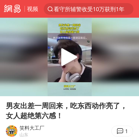
视频
看守所辅警收受10万获刑1年
以“新”破局 首发经济点亮城市消费活力
台风白海豚进入48小时警戒线
中方回应是否在太平洋海底开采稀土
台风白海豚影响中国已成定局
佛得角门将亮相智利俱乐部主场
U17国足1分钟轰2球
00:00
00:11
五粮液渠道价一箱上涨近百元
Play
Ent
full
宇树科技发行价格150.80元/股
男友出差一周回来，吃东西动作亮了，
女人超绝第六感！
法国将禁止“未经同意的电话营销”
宇树科技王兴兴身家有望超200亿元
笑料大工厂
1
山东