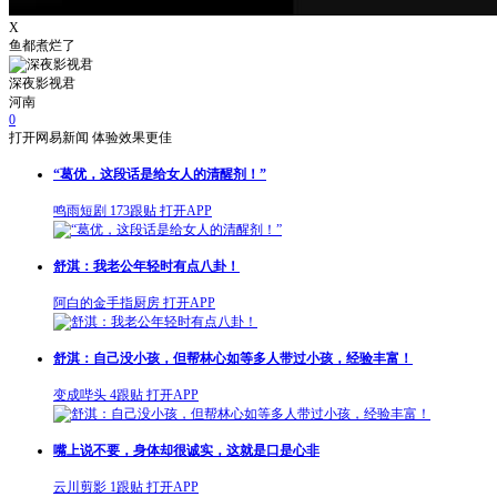
X
鱼都煮烂了
深夜影视君
河南
0
打开网易新闻 体验效果更佳
“葛优，这段话是给女人的清醒剂！”
鸣雨短剧
173跟贴
打开APP
舒淇：我老公年轻时有点八卦！
阿白的金手指厨房
打开APP
舒淇：自己没小孩，但帮林心如等多人带过小孩，经验丰富！
变成哔头
4跟贴
打开APP
嘴上说不要，身体却很诚实，这就是口是心非
云川剪影
1跟贴
打开APP