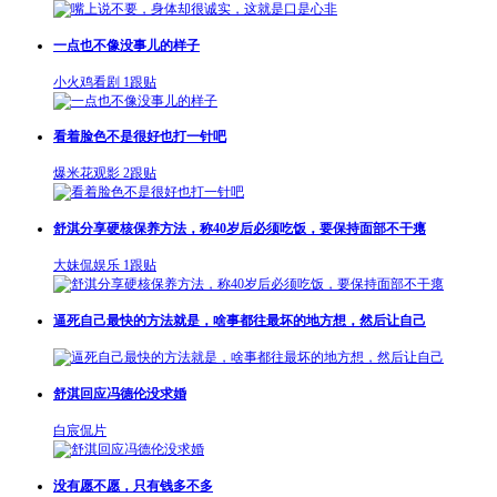
一点也不像没事儿的样子
小火鸡看剧
1跟贴
看着脸色不是很好也打一针吧
爆米花观影
2跟贴
舒淇分享硬核保养方法，称40岁后必须吃饭，要保持面部不干瘪
大妹侃娱乐
1跟贴
逼死自己最快的方法就是，啥事都往最坏的地方想，然后让自己
舒淇回应冯德伦没求婚
白宸侃片
没有愿不愿，只有钱多不多