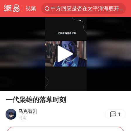
视频
中方回应是否在太平洋海底开采稀土
宇树科技发行价格150.80元/股
外交部发言人就广岛核爆81周年等答记者问
吉林一“温度计大楼”读数爆表
台风白海豚影响中国已成定局
我国编制完成新版全月地质图
中国五箭齐发反制美国
00:00
00:33
女子利用漏洞0元薅走3000多件家电
Play
Ent
full
27岁女子成组织卖淫集团主犯被通缉
一代枭雄的落幕时刻
泰国一女公务员妆容引争议 本人回应
马克看剧
1
河南
郑国霖回应去景区上班被保安拦下