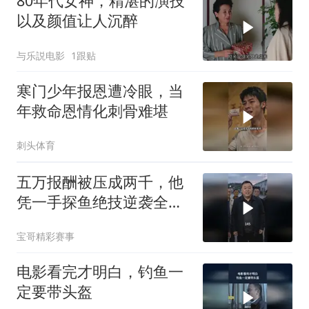
80年代女神，精湛的演技
以及颜值让人沉醉
与乐説电影
1跟贴
寒门少年报恩遭冷眼，当
年救命恩情化刺骨难堪
刺头体育
五万报酬被压成两千，他
凭一手探鱼绝技逆袭全渔
港
宝哥精彩赛事
电影看完才明白，钓鱼一
定要带头盔