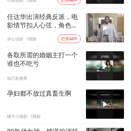
小妹撩剧
1跟贴
打开APP
任达华出演经典反派，电
影情节扣人心弦，角色魅
力令人难忘
冰心说影
1跟贴
打开APP
各取所需的婚姻主打一个
谁也不吃亏
知己影视界
孕妇都不放过真畜生啊
橘子小猫剧
1跟贴