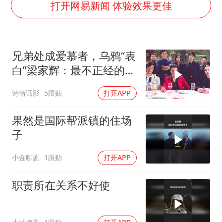
首次证实！“胶球”存在
打开网易新闻 体验效果更佳
80后女柜员逆袭成4200亿银行副行长
村民谈“梅姨”：叫的其实是“媒姨”
兄弟处成爱慕者，乌鸦“表
感觉全东北都在等7号
白”梁家辉：最不正经的黑
东方甄选被判赔偿江小白30万元
帮片
诗情话影
5跟贴
打开APP
奋进开新局 实干挑大梁
果然是国际帮派镇的住场
子
小金聊剧
1跟贴
打开APP
职责所在关系不好使