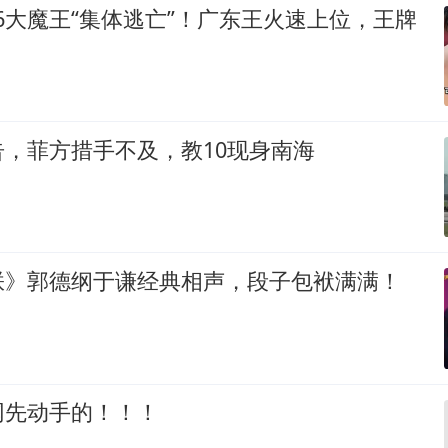
：6大魔王“集体逃亡”！广东王火速上位，王牌
，菲方措手不及，教10现身南海
朕》郭德纲于谦经典相声，段子包袱满满！
网先动手的！！！