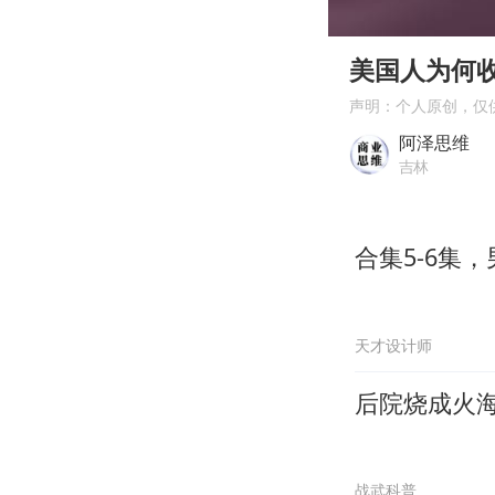
00:00
Play
美国人为何
声明：个人原创，仅
阿泽思维
吉林
合集5-6集
天才设计师
后院烧成火
战武科普