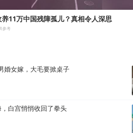
国乒男单横滨冠军赛全军覆没
38岁演员求职万岁山NPC成功
收养11万中国残障孤儿？真相令人深思
“新疆阿勒泰八月能滑雪”不实
供参考
日本试射“战斧”导弹，国防部回应
胡彦斌韩磊 谁帮谁
夯实基础开新局
，男婚女嫁，大毛要掀桌子
海，白宫悄悄收回了拳头