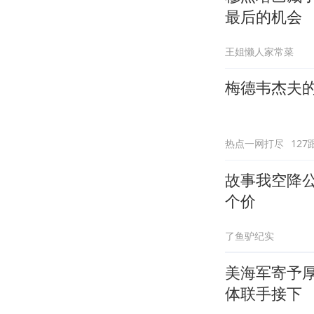
最后的机会
王姐懒人家常菜
梅德韦杰夫
热点一网打尽
127
故事我空降
个价
了鱼驴纪实
美海军寄予
体联手接下