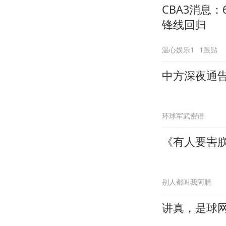
CBA3消息
锋线回归
温心娱乐1
1跟贴
中方深夜通告
环球军武密语
《有人要害
别人都叫我阿腈
讲真，是球