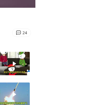
06:24
Enter
fullscreen
24