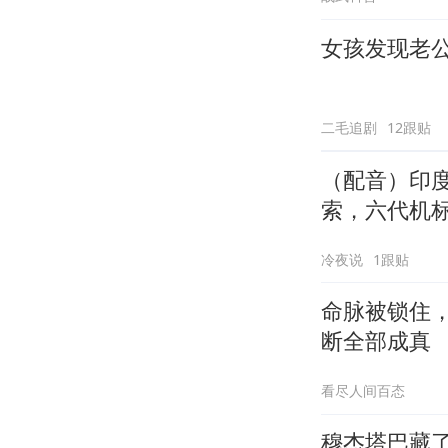
女孩发现老
二毛追剧
12跟贴
（配音）印
索，六代机
冷夜说
1跟贴
命脉被锁住
断全部成真
看尽人间百态
穆杰塔巴藏了