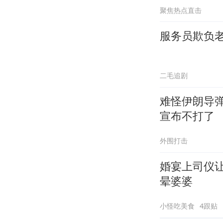
聚焦热点直击
服务员欺负
二毛追剧
难怪伊朗导
宣布不打了
外围打击
婚宴上司仪
晕婆婆
小怪吃美食
4跟贴