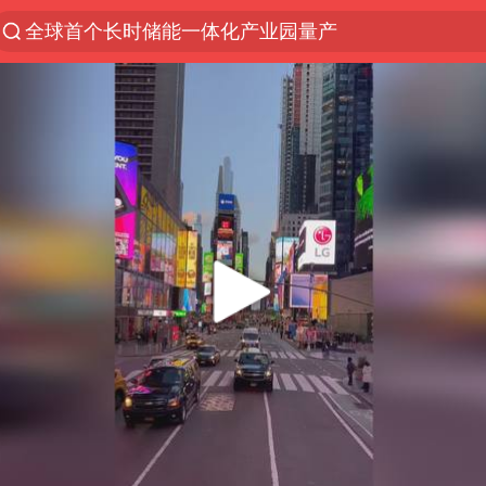
全球首个长时储能一体化产业园量产
台风白海豚已进入24小时警戒线
中国女篮70-67险胜尼日利亚女篮
名创优品回应女子吐槽内裤质量差
四川宜宾市高县4.9级地震致1人死亡
台风白海豚或吞并鲸鱼 登陆地点更新
胜宏科技：股票交易异常波动
出口禁令驱动有色板块大涨
秋天的第一杯奶茶到底有多火
U17国足点球大战淘汰河床晋级决赛
国防部：中国军队坚决反制任何闹海挑衅图谋