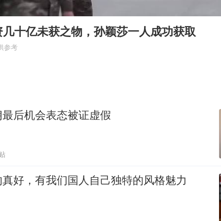
国乒男单横滨冠军赛全军覆没
38岁演员求职万岁山NPC成功
资几十亿未获之物，孙颖莎一人成功获取
日本试射“战斧”导弹，国防部回应
供参考
胡彦斌韩磊 谁帮谁
胡彦斌获《歌手2026》歌王
我国外贸延续良好增长态势
朗最后机会表态被证虚假
“新疆阿勒泰八月能滑雪”不实
夯实基础开新局
贴
的真好，有我们国人自己独特的风格魅力