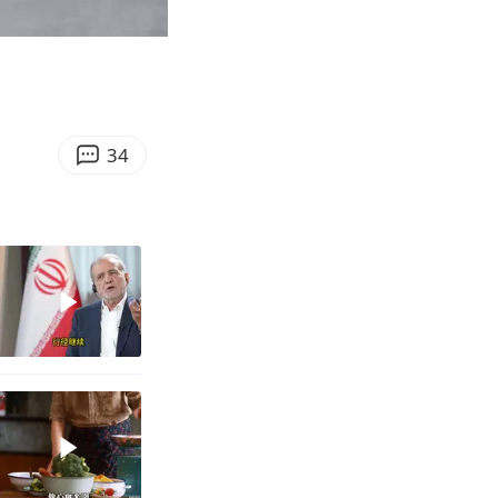
05:57
Enter
fullscreen
34