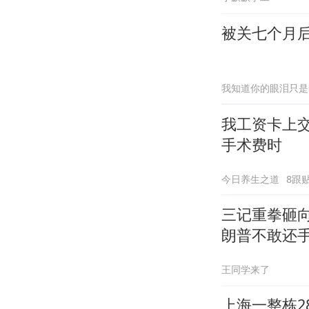
被关七个月
我知道你的眼泪只是
我工资卡上
手术费时
今日养生之道
8跟
三记重拳砸向
朗普不敢还
王同学来了
上海一整栋2