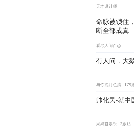
天才设计师
命脉被锁住
断全部成真
看尽人间百态
有人问，大
与你挽月色清
179
帅化民-就
果妈聊娱乐
2跟贴