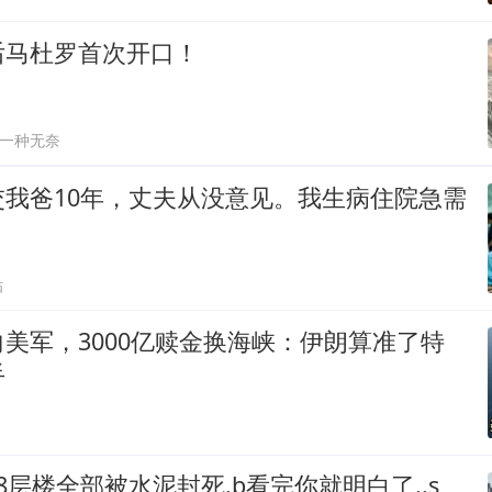
后马杜罗首次开口！
一种无奈
交我爸10年，丈夫从没意见。我生病住院急需
贴
美军，3000亿赎金换海峡：伊朗算准了特
手
8层楼全部被水泥封死.b看完你就明白了..s