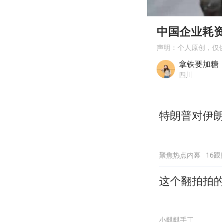
00:00
Play
中国企业耗
声明：个人原创，仅
拿铁要加糖
四川
特朗普对伊
聚焦热点内幕
16跟
这个翻拍拍
小麒麒手工