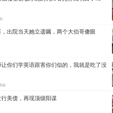
贴
婆，出院当天她立遗嘱，两个大伯哥傻眼
师让你们学英语跟害你们似的，我就是吃了没
3跟贴
发行美债，再现顶级阳谋