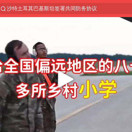
沙特土耳其巴基斯坦签署共同防务协议
“电影+”如何激发千亿级消费新活力？
“秋天的第一杯奶茶”6岁了
全球首个长时储能一体化产业园量产
台风白海豚已进入24小时警戒线
四川宜宾市高县4.9级地震致1人死亡
中国女篮70-67险胜尼日利亚女篮
名创优品回应女子吐槽内裤质量差
上海：台风白海豚或将带来龙卷风
国防部：中国军队坚决反制任何闹海挑衅图谋
U17国足三连胜晋级明日之星半决赛