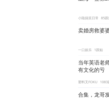
小陆搞笑日常
85跟
卖婚房救婆
一口娱乐
1跟贴
当年英语老
有文化的亏
塑料叉FOKU
108
合集，龙哥