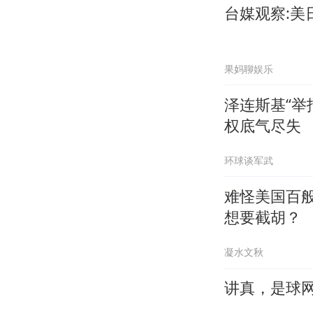
台媒观察:
果妈聊娱乐
泽连斯基“举
权底气尽失
环球谈军武
难怪美国百
想要截胡？
凝水文秋
讲真，是球