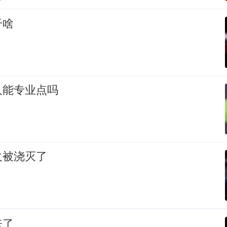
干啥
人能专业点吗
火被浇灭了
来了