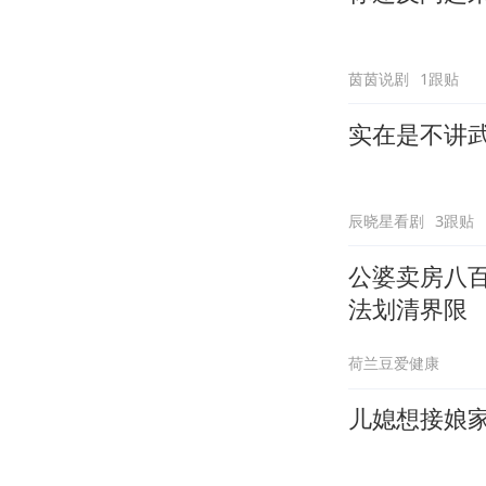
茵茵说剧
1跟贴
实在是不讲
辰晓星看剧
3跟贴
公婆卖房八
法划清界限
荷兰豆爱健康
儿媳想接娘