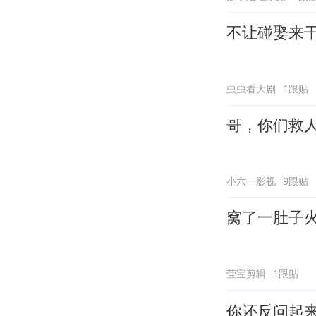
不让碰娶来
虫虫看大剧
1跟贴
哥，你们救
小六一影视
9跟贴
窝了一肚子
莹宝剪辑
1跟贴
你还反问起