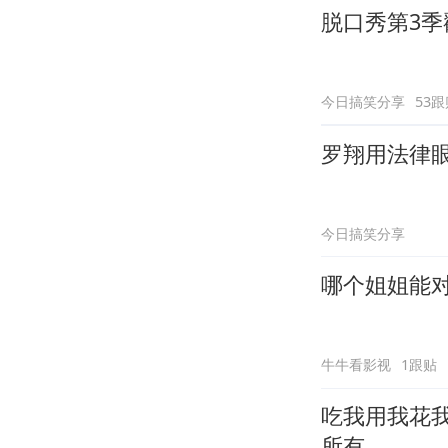
脱口秀第3
今日搞笑分享
53跟
罗翔用法律
今日搞笑分享
哪个姐姐能
牛牛看影视
1跟贴
吃我用我花
所有