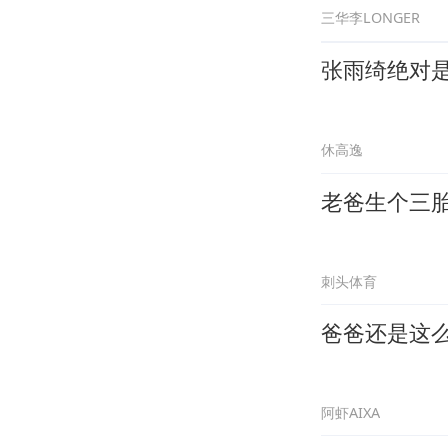
三华李LONGER
张雨绮绝对
休高逸
老爸生个三
刺头体育
爸爸还是这
阿虾AIXA