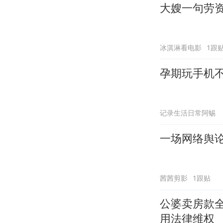
大嫂一句劳
冰淇淋看电影
1跟
孕期玩手机
记录生活日常阿蜴
一场网络舆
茜茜剪影
1跟贴
公婆卖房款
用法律维权