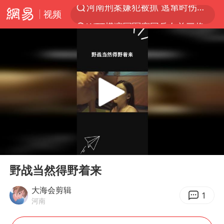
视频
WTT横滨冠军赛国乒女单三将晋级四强
光影经济撬动暑期消费新蓝海
马克·艾伦退出斯诺克中国公开赛
新疆优化调整景区内自驾服务费
上四休三，但降薪1000元，你接受吗？
泰国初中生饮弹自尽前开了26枪
情侣在平潭拍日出时坠崖致一死一伤
00:00
00:31
全民健身事业高质量发展
Play
Ent
full
野战当然得野着来
台当局重金为“台独”织“皇帝新衣”
几元成本的AI广告导致千万市值蒸发
大海会剪辑
1
河南
老挝国会主席赛宋蓬逝世