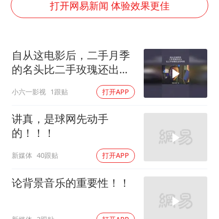
茅台部分直营店飞天茅台提价
打开网易新闻 体验效果更佳
夏日经济乘“热”而上 消费市场向“新”而行
白海豚将正面袭击贯穿浙江
自从这电影后，二手月季
酒店回应车内过夜被收150元
的名头比二手玫瑰还出名
黄金牛市回来了吗
响亮
小六一影视
1跟贴
打开APP
酒店花洒现排泄物住客索赔遭拒
杭州全市有序停课
讲真，是球网先动手
的！！！
乐享全民健身 共筑健康中国
新媒体
40跟贴
打开APP
论背景音乐的重要性！！