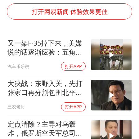
多地要求领导干部带头休假
打开网易新闻 体验效果更佳
民警发现救助的拾荒老人是逃犯
女子利用漏洞0元薅走3000多件家电
吉林一“温度计大楼”读数爆表
又一架F-35掉下来，美媒
80后女柜员逆袭成4200亿银行副行长
说的话逐渐应验：五角大
房主任回应争议
楼要亏大了
汽车乐乐说
打开APP
把党建设得更加坚强有力
大决战：东野入关，先打
奋进开新局 实干挑大梁
张家口再分割包围北平，
让傅作义投诚，，
三农老历
打开APP
定点清除？主导对乌轰
炸，俄罗斯空天军总司令