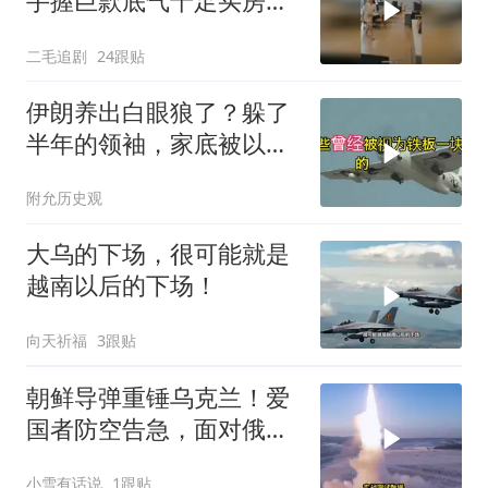
手握巨款底气十足买房不
问价！
二毛追剧
24跟贴
伊朗养出白眼狼了？躲了
半年的领袖，家底被以色
列摸得一干二净
附允历史观
大乌的下场，很可能就是
越南以后的下场！
向天祈福
3跟贴
朝鲜导弹重锤乌克兰！爱
国者防空告急，面对俄朝
联手，泽连斯基到底有多
小雪有话说
1跟贴