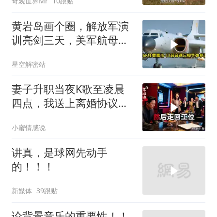
奇观世界Mr
10跟贴
黄岩岛画个圈，解放军演
训亮剑三天，美军航母从
南海跑了
星空解密站
妻子升职当夜K歌至凌晨
四点，我送上离婚协议果
盘，隔天她拦在公司门
小蜜情感说
口：我们谈谈
讲真，是球网先动手
的！！！
新媒体
39跟贴
论背景音乐的重要性！！