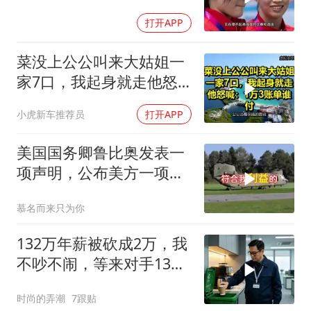
桌，全红婵
打开APP
菜没上公公叫来大姑姐一
家7口，我起身就走他怒
喊：1万3账单谁付
小虎新车推荐员
打开APP
美国国务卿鲁比奥发表一
项声明，公布美方一项重
要决定
慕名而来只为你
132万年薪被砍成2万，我
不吵不闹，等来对手13倍
年薪挖我
时尚的弄潮
7跟贴