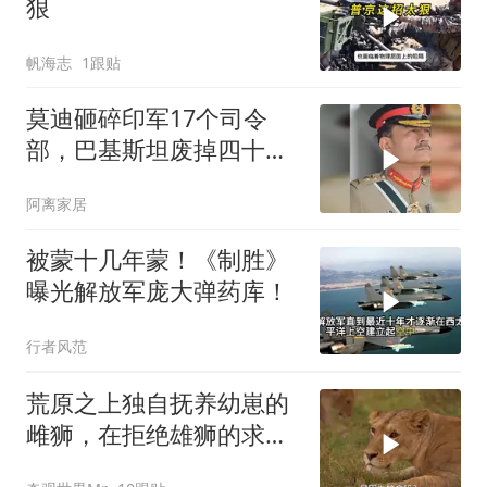
狠
帆海志
1跟贴
莫迪砸碎印军17个司令
部，巴基斯坦废掉四十年
旧制，南亚两个死敌同时
阿离家居
变天
被蒙十几年蒙！《制胜》
曝光解放军庞大弹药库！
行者风范
荒原之上独自抚养幼崽的
雌狮，在拒绝雄狮的求偶
时，竟然被用饥饿来报复