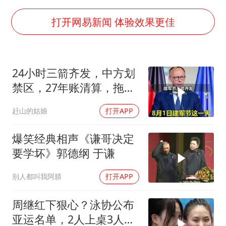
中国女篮70-67险胜尼日利亚女篮
打开网易新闻 体验效果更佳
国防部：坚决反制任何闹海挑衅图谋
“新疆阿勒泰八月能滑雪”不实
日本试射“战斧”导弹，国防部回应
24小时三箭齐发，中方划
禁区，27年账清算，拖船
胡彦斌韩磊 谁帮谁
问题公开
夯实基础开新局
赶山的姑娘
打开APP
爆笑经典相声《谦哥决定
要学坏》郭德纲 于谦
别人都叫我阿腈
打开APP
周继红下狠心？泳协公布
亚运名单，2人上桌3人下