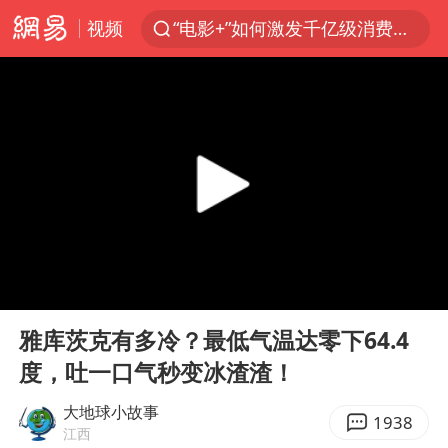
“电影+”如何激发千亿级消费新活力？
视频
泉州市委书记张毅恭被查
沙特土耳其巴基斯坦签署共同防务协议
河南将重点打击十类新型黑恶犯罪
老中医：立秋后养心是关键
中医教你一招提升气血
U17国足三连胜晋级明日之星半决赛
四川宜宾市高县4.9级地震致1人死亡
00:00
04:41
Play
Ent
全球首个长时储能一体化产业园量产
full
雅库茨克有多冷？最低气温达零下64.4
中巨芯：上半年归母净利润1405.77万元
度，吐一口气秒变冰渣渣！
“今天得有40℃了吧 为啥还不预警”
大地球小故事
1938
欧阳娜娜窦靖童好搭
江西