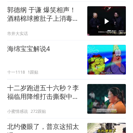
郭德纲 于谦 爆笑相声！
酒精棉球擦肚子上消毒，
拿云南白药擦刀，是不是
市井大实话
擦反了？
海绵宝宝解说4
十一1118
1跟贴
十二岁跑进五十六秒？李
福临用降维打击撕裂中国
田径！
小蜜情感说
272跟贴
北约傻眼了，普京这招太