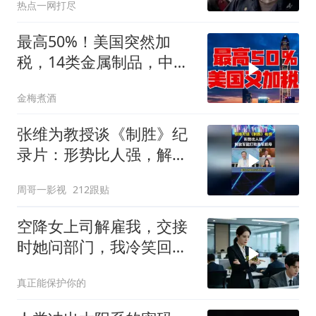
热点一网打尽
最高50%！美国突然加
税，14类金属制品，中国
机电首当其冲
金梅煮酒
张维为教授谈《制胜》纪
录片：形势比人强，解放
军能打败美军航母！
周哥一影视
212跟贴
空降女上司解雇我，交接
时她问部门，我冷笑回
答：明天
真正能保护你的