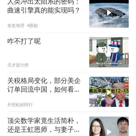
人类冲出太阳系的密码：
曲速引擎真的能实现吗？
老友地理
4跟贴
咋不打了呢
天才设计师
关税格局变化，部分美企
订单回流中国，如何看待
特朗普关税政策得失。来
开挖机的阿行
听听
顶尖数学家竟生活简朴，
还是王虹恩师，与妻子合