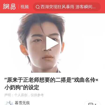
视频
西湖突现狂风暴雨 游客瞬间被浇透
河南重大刑事案嫌疑人落网
富婆带资进组给自己硬加60多场吻戏
黄金创今年来最大单周涨幅
视频丨中国东方电气集团原党组副书记、董事宋致远被查
金饰克价一夜涨回1300元
白海豚将正面袭击贯穿浙江
00:00
00:23
梁家辉：到内地拍戏不是北上是回归
Play
Ent
full
酒店回应车内过夜被收150元
“原来于正老师想要的二搭是“戏曲名伶×
小奶狗”的设定
牛津大学一纸声明甩不了锅
声明：个人原创，仅供参考
新疆景区自驾服务费改为按车收费
暮雪无痕