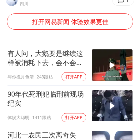
网传《披荆斩棘2026》名单
1
四川
女主硬加吻戏短剧已下架
打开网易新闻 体验效果更佳
浙江台州《告全体市民书》
香港宏福苑火灾或由烟头引起
西贝创始人贾国龙押注鲜羊赛道
有人问，大鹅要是继续这
人民的健康、体质、幸福一脉相承
样被消耗下去，会不会灭
亡？
与你挽月色清
243跟贴
打开APP
90年代死刑犯临刑前现场
纪实
体娱大聪明
1411跟贴
打开APP
河北一农民三次离奇失