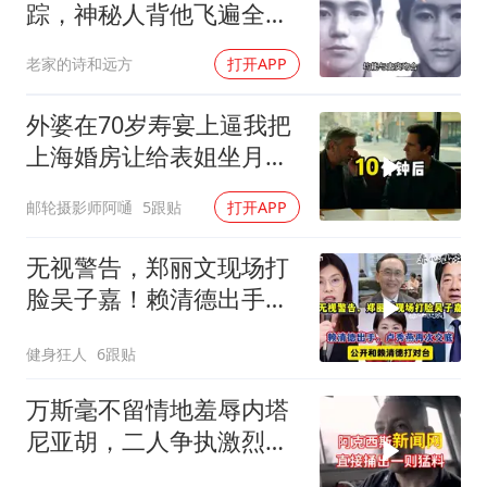
踪，神秘人背他飞遍全中
国，幕后真相是什么
老家的诗和远方
打开APP
外婆在70岁寿宴上逼我把
上海婚房让给表姐坐月
子，我说行转问舅舅
邮轮摄影师阿嗵
5跟贴
打开APP
无视警告，郑丽文现场打
脸吴子嘉！赖清德出手，
卢秀燕再次交底
健身狂人
6跟贴
万斯毫不留情地羞辱内塔
尼亚胡，二人争执激烈，
特朗普则毫无反应