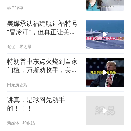
照慈眉善目
林子说事
美媒承认福建舰让福特号
“冒冷汗”，但真正让美国
紧张的根本不是航母本身
侃侃世界之最
特朗普中东点火烧到自家
门槛，万斯劝收手，美国
本土真可能挨打
附允历史观
讲真，是球网先动手
的！！！
新媒体
40跟贴