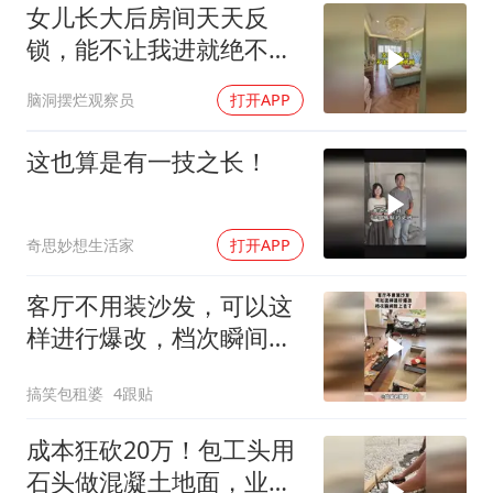
女儿长大后房间天天反
锁，能不让我进就绝不让
我进，有没有同款女
脑洞摆烂观察员
打开APP
这也算是有一技之长！
奇思妙想生活家
打开APP
客厅不用装沙发，可以这
样进行爆改，档次瞬间就
上去了！
搞笑包租婆
4跟贴
成本狂砍20万！包工头用
石头做混凝土地面，业主