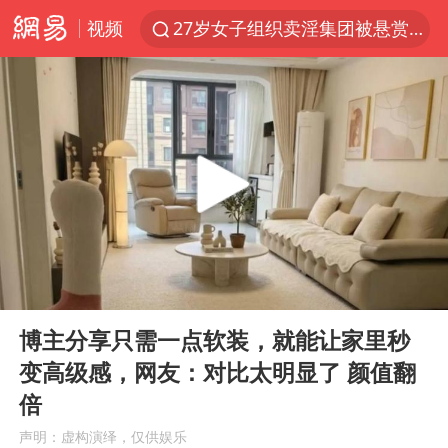
视频
27岁女子组织卖淫集团被悬赏通缉
泸溪河：桃酥吃出金属牙冠视频不实
97岁英国奶奶飞上天再破吉尼斯纪录
美国将对多晶硅衍生品加征15%关税
泰国校园枪击案死亡人数升至7人
公司“上四休三”但要降薪1000元
泰高官回应中国人在泰遭歧视：全面调查
00:00
00:16
改名后的“青海拉面”店
Play
Ent
full
火把节震撼瞬间
博主分享只需一点软装，就能让家里秒
变高级感，网友：对比太明显了 颜值翻
台军“汉光秀”开场闹剧多
倍
女子开一天一夜空调后二氧化碳中毒
声明：虚构演绎，仅供娱乐