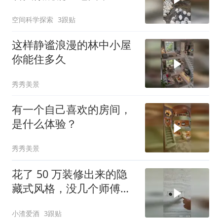
看呆！
空间科学探索
3跟贴
这样静谧浪漫的林中小屋
你能住多久
秀秀美景
有一个自己喜欢的房间，
是什么体验？
秀秀美景
花了 50 万装修出来的隐
藏式风格，没几个师傅能
做到吧？
小渣爱酒
3跟贴