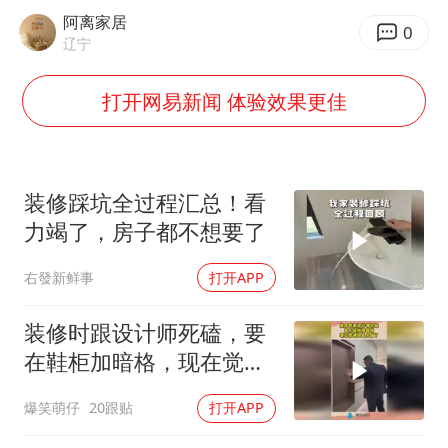
“空调24小时开着更省电”不实
阿离家居
0
70多岁父亲独自坐车到上海看望女儿
辽宁
男子杀人后逃进深山21年活得像野人
打开网易新闻 体验效果更佳
OpenAI为免费用户升级GPT-5.6 Luna
“中国蔬菜之乡”最高温达41.8℃
如何把百年大党建设得更加坚强有力？
装修踩坑全过程汇总！看
力竭了，房子都不想要了
右發新鲜事
打开APP
装修时跟设计师死磕，要
在鞋柜加暗格，现在觉得
真是太值了！
爆笑萌仔
20跟贴
打开APP