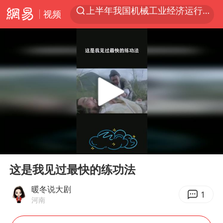
视频
我国货物贸易进出口超30万亿元
佛山通报笔试前13被淘汰后5名进体检
国防部回应日本试射“战斧”导弹
广东雷州通报特教老师招聘违规事件
“立秋的第一杯奶茶”又爆单了
泰国枪击案凶手先杀祖父母后行凶
宇树科技中一签需缴款7.54万元
00:00
00:23
女子开一天一夜空调后二氧化碳中毒
Play
Ent
full
这是我见过最快的练功法
国防部：坚决反制任何闹海挑衅图谋
山东一元代青花杯离奇失踪
暖冬说大剧
1
河南
台湾海峡南口北上船舶实施交通管制