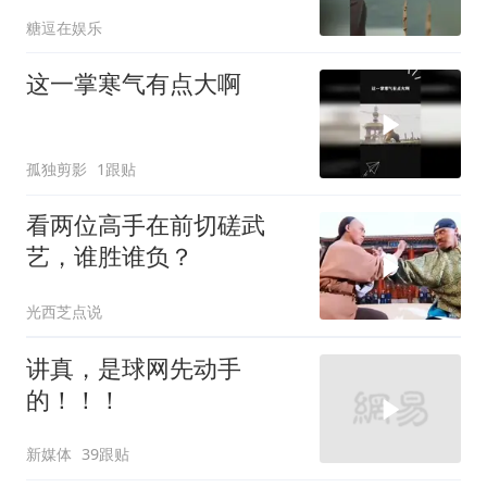
手，下秒招为上门女婚
糖逗在娱乐
这一掌寒气有点大啊
孤独剪影
1跟贴
看两位高手在前切磋武
艺，谁胜谁负？
光西芝点说
讲真，是球网先动手
的！！！
新媒体
39跟贴