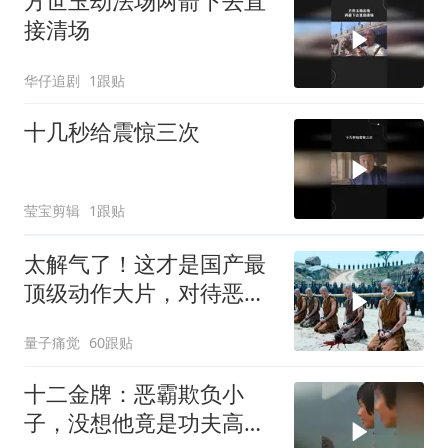
方世玉劫法场两箭下去直
接清场
华仔追剧
1跟贴
十几秒给震惊三次
莹宝剪辑
1跟贴
太解气了！这才是国产最
顶级动作大片，对待恶魔
就得用恶魔的方式
量子痛觉
60跟贴
十二金牌：恶霸欺负小
子，没想他竟是功夫高