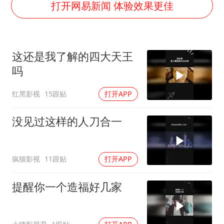
“新疆阿勒泰八月能滑雪”不实
打开网易新闻 体验效果更佳
向鹏0-3不敌张本智和
四川宜宾地震网友称睡觉被摇醒
这还是我了解的四大天王
今日立秋你咬秋了吗
吗
公司“上四休三”但要降薪1000元
红黑影视
15跟贴
打开APP
东方之约 相约未来
没见过这样的人刀合一
疯猫影视
11跟贴
打开APP
提醒你一个造福好几家