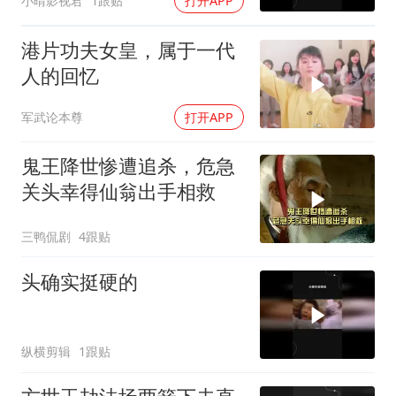
小晴影视君
1跟贴
打开APP
港片功夫女皇，属于一代
人的回忆
军武论本尊
打开APP
鬼王降世惨遭追杀，危急
关头幸得仙翁出手相救
三鸭侃剧
4跟贴
头确实挺硬的
纵横剪辑
1跟贴