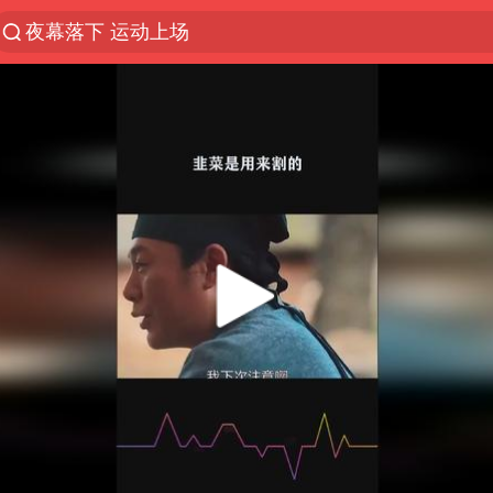
夜幕落下 运动上场
改名后的“青海拉面”店
1岁宝宝碰坏纸巾盒 宝妈被索赔924元
泸溪河：桃酥吃出金属牙冠视频不实
女子开一天一夜空调后二氧化碳中毒
男子结婚8年3个女儿均非亲生
“空调24小时开着更省电”不实
“不建议大家买深色蛋糕”
台风白海豚逼近 暴雨大暴雨来袭
谁是宇树科技背后赢家
985博士后被曝在妻子孕期出轨后续