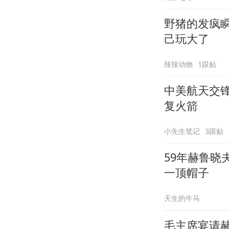
野猪的发疯
己玩大了
辣辣动物
1跟贴
中美航天交
复火箭
小先生笔记
3跟贴
59年赫鲁
一顶帽子
天生的牛马
毛主席宴请