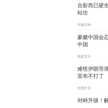
合影而已硬
站住
狂破武神
豪赌中国会
中国
观星赏月
难怪伊朗导
宣布不打了
外围打击
对峙升级！解