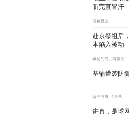
听完直冒汗
浅色夏么
赴京祭祖后
本陷入被动
早起的鸟儿有饭吃
基辅遭袭防
暂停白昼
1跟贴
讲真，是球