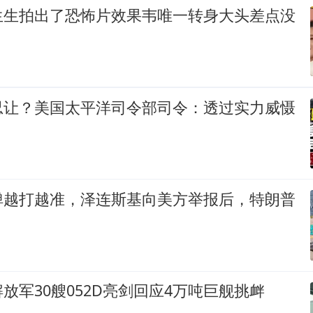
生生拍出了恐怖片效果韦唯一转身大头差点没
忍让？美国太平洋司令部司令：透过实力威慑
弹越打越准，泽连斯基向美方举报后，特朗普
放军30艘052D亮剑回应4万吨巨舰挑衅