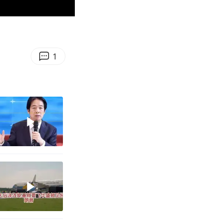
00:19
Enter
fullscreen
1