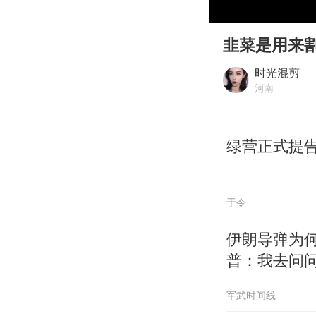
00:00
Play
韭菜是用来
时光混剪
河南
绿营正式提
于令
伊朗导弹为
普：我去问
军武时间线