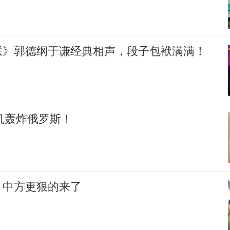
朕》郭德纲于谦经典相声，段子包袱满满！
人机轰炸俄罗斯！
，中方更狠的来了