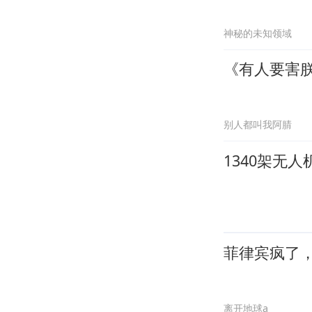
神秘的未知领域
《有人要害
别人都叫我阿腈
1340架无
菲律宾疯了
离开地球a