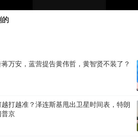
公司“上四休三”但要降薪1000元
47岁妈妈突然产女 26岁女儿：很震惊
割的
97岁英国奶奶飞上天再破吉尼斯纪录
OpenAI为免费用户升级GPT-5.6 Luna
男子杀人后逃进深山21年活得像野人
“中国蔬菜之乡”最高温达41.8℃
告蒋万安，蓝营提告黄伟哲，黄智贤不装了？
如何把百年大党建设得更加坚强有力？
何越打越准？泽连斯基甩出卫星时间表，特朗
问普京