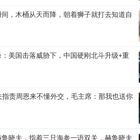
瞬间，木桶从天而降，朝着狮子就打去知道自
锋：美国击落威胁下，中国硬刚北斗升级+重
晓夫指责周恩来不懂外交，毛主席：那我也送你
赫鲁晓夫，指着三只海参一语双关，赫鲁晓夫