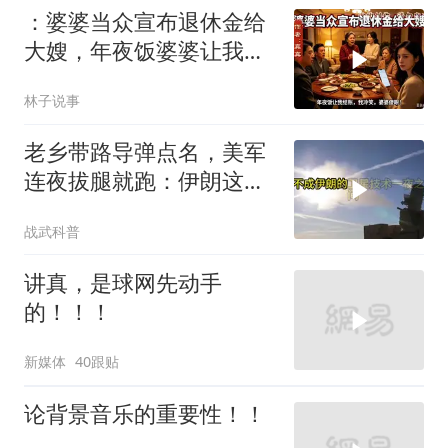
：婆婆当众宣布退休金给
大嫂，年夜饭婆婆让我结
账，我冷笑，婆婆傻眼
林子说事
老乡带路导弹点名，美军
连夜拔腿就跑：伊朗这波
操作把霸权底裤撕了个精
战武科普
光
讲真，是球网先动手
的！！！
新媒体
40跟贴
论背景音乐的重要性！！