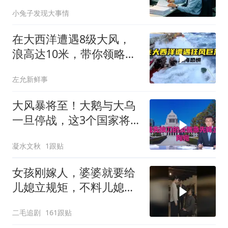
个退单电话
小兔子发现大事情
在大西洋遭遇8级大风，
浪高达10米，带你领略最
真实的狂风巨浪！
左允新鲜事
大风暴将至！大鹅与大乌
一旦停战，这3个国家将
直接迎来灭国崩盘
凝水文秋
1跟贴
女孩刚嫁人，婆婆就要给
儿媳立规矩，不料儿媳不
是好惹的！
二毛追剧
161跟贴