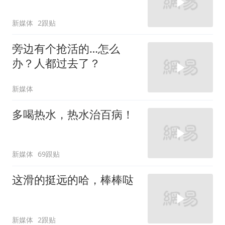
新媒体
2跟贴
旁边有个抢活的…怎么
办？人都过去了？
新媒体
多喝热水，热水治百病！
新媒体
69跟贴
这滑的挺远的哈，棒棒哒
新媒体
2跟贴