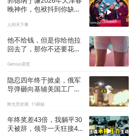
郭德纲于谦2026年天津春
晚神作，包袱抖到你缺氧
笑到肚子疼！
人间天下事
他不给钱，但是你给他拉
回去了，那你不还要花油
费吗？
Genius昊哲
隐忍四年终于掀桌，俄军
导弹砸向基辅美国工厂，
背后这步棋太狠了
附允历史观
11跟贴
年终奖差43倍，我躺平30
天被辞，领导一天狂接47