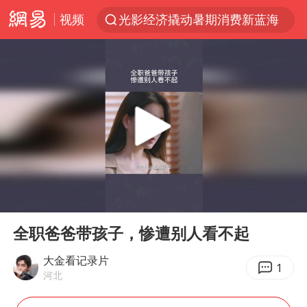
视频
光影经济撬动暑期消费新蓝海
马克·艾伦退出斯诺克中国公开赛
新疆优化调整景区内自驾服务费
上四休三，但降薪1000元，你接受吗？
WTT瑞典大满贯女单签表出炉
情侣平潭拍日出坠崖1死1伤
36岁男演员成景区NPC后人气爆棚
00:00
02:39
全民健身事业高质量发展
Play
Ent
full
台当局重金为“台独”织“皇帝新衣”
全职爸爸带孩子，惨遭别人看不起
几元成本的AI广告导致千万市值蒸发
大金看记录片
1
河北
老挝国会主席赛宋蓬逝世