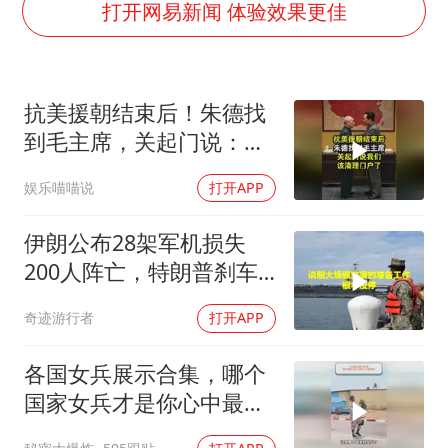
《欢迎来龙餐馆》口碑
打开网易新闻 体验效果更佳
茅台部分直营店飞天茅台提价
白海豚将正面袭击贯穿浙江
抗美援朝结束后！朱德找
酒店回应车内过夜被收150元
到毛主席，关起门说：我
黄金牛市回来了吗
们该清理门户了
娱乐喵喵说
打开APP
杭州全市有序停课
乐享全民健身 共筑健康中国
伊朗公布28架军机损失
200人阵亡，特朗普刹车
真相曝光
奇迹游行者
打开APP
各国女兵展示合集，哪个
国家女兵才是你心中最飒
的？