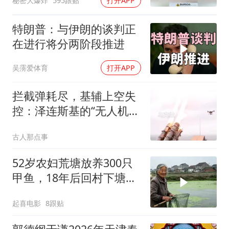
秘密大爆炸
595跟贴
打开APP
特朗普：与伊朗的谈判正
在进行将分两阶段推进
吴霶爱体育
打开APP
拦截弹耗尽，基辅上空失
控：泽连斯基的“无人机神
话”为何突然没人提了
古人那点事
52岁农妇荒塘放养300只
甲鱼，18年后回村下塘瞬
间傻眼
起喜电影
8跟贴