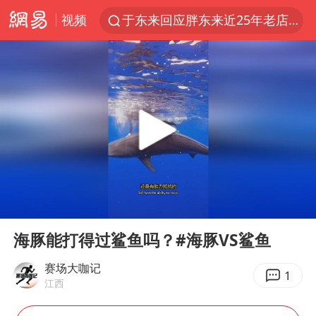
视频
于东来回应胖东来近25年老店年底关闭
《披荆斩棘2026》阵容官宣
白海豚北上或致京津冀暴雨
国足U17与阿森纳决赛取消 并列冠军
香港刷新1884年以来最高气温纪录
新疆一婚礼线上邀请引热议
美将每月供乌爱国者拦截导弹
00:00
00:55
《龙餐馆》 冲奖
Play
Ent
full
构建更高水平的全民健身公共服务体系
海豚能打得过鲨鱼吗？#海豚VS鲨鱼
上门女婿出轨女邻居多年被判重婚罪
赛场大咖记
1
江西
世界第1特鲁姆普斯诺克中国赛一轮游