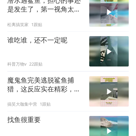
潜水遇鲨鱼，担心的事还
是发生了，第一视角太震
撼了
松离搞笑家
1跟贴
谁吃谁，还不一定呢
科普万物v
22跟贴
魔鬼鱼完美逃脱鲨鱼捕
猎，这反应实在精彩，好
一个灵活走位！
搞笑大咖集中营
1跟贴
找鱼很重要