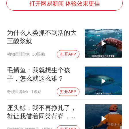
云南一男子胃中取出180颗铁钉
打开网易新闻 体验效果更佳
以军士兵把枪口对准中国记者
景区回应“麦积山石窟看完需2000元”
为什么人类抓不到活的大
曹颖儿子首次演长剧
王酸浆鱿
全球最大级别运输船通过长江大桥
动物星球说K
30跟贴
打开APP
奋力开创中国式现代化建设新局面
毛鳞鱼：我就想生个孩
子，怎么就这么难？
奇观世界Mr
1跟贴
打开APP
座头鲸：我不再挣扎了，
就让我借着同类背脊，再
看一眼这片深蓝