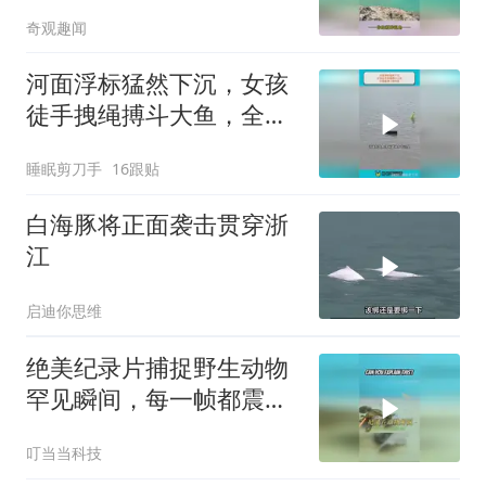
奇观趣闻
河面浮标猛然下沉，女孩
徒手拽绳搏斗大鱼，全程
看得心惊肉跳！
睡眠剪刀手
16跟贴
白海豚将正面袭击贯穿浙
江
启迪你思维
绝美纪录片捕捉野生动物
罕见瞬间，每一帧都震撼
心灵
叮当当科技