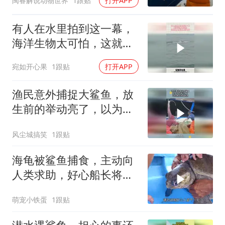
闽睿解说动物世界
1跟贴
打开APP
有人在水里拍到这一幕，
海洋生物太可怕，这就是
人类恐惧的地方
宛如开心果
1跟贴
打开APP
渔民意外捕捉大鲨鱼，放
生前的举动亮了，以为来
到世外桃源
风尘城搞笑
1跟贴
海龟被鲨鱼捕食，主动向
人类求助，好心船长将它
救了上来
萌宠小铁蛋
1跟贴