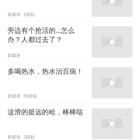
新媒体
2跟贴
旁边有个抢活的…怎么
办？人都过去了？
新媒体
多喝热水，热水治百病！
新媒体
69跟贴
这滑的挺远的哈，棒棒哒
新媒体
2跟贴