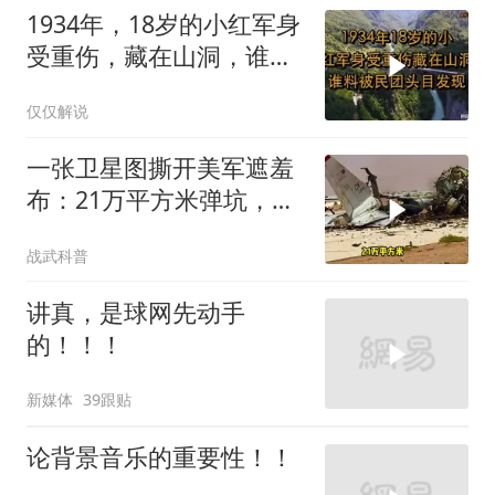
1934年，18岁的小红军身
受重伤，藏在山洞，谁料
被民团头目发现
仅仅解说
一张卫星图撕开美军遮羞
布：21万平方米弹坑，美
国捂了5个月的账本终于
战武科普
藏不住了
讲真，是球网先动手
的！！！
新媒体
39跟贴
论背景音乐的重要性！！