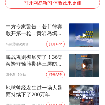
宇树科技 打新
打开网易新闻 体验效果更佳
今年已有4位周星驰电影配角去世
房主任回应争议
中方专家警告：若菲律宾
把党建设得更加坚强有力
敢开第一枪，黄岩岛填岛
41岁女子为鼓励女儿考上985研究生
就是其灭顶之灾
马蹄烫嘴说美食
打开APP
奋进开新局 实干挑大梁
海战规则彻底变了！36架
海蜂群骑脸撕碎三层防空
体系
四夕君
9跟贴
打开APP
地球曾经发生过一场大暴
雨持续下了200万年