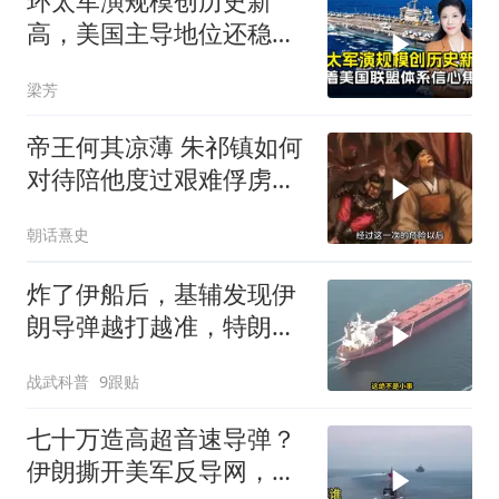
环太军演规模创历史新
高，美国主导地位还稳得
住吗
梁芳
帝王何其凉薄 朱祁镇如何
对待陪他度过艰难俘虏生
涯的袁彬
朝话熹史
炸了伊船后，基辅发现伊
朗导弹越打越准，特朗普
要向普京“问罪”
战武科普
9跟贴
七十万造高超音速导弹？
伊朗撕开美军反导网，炸