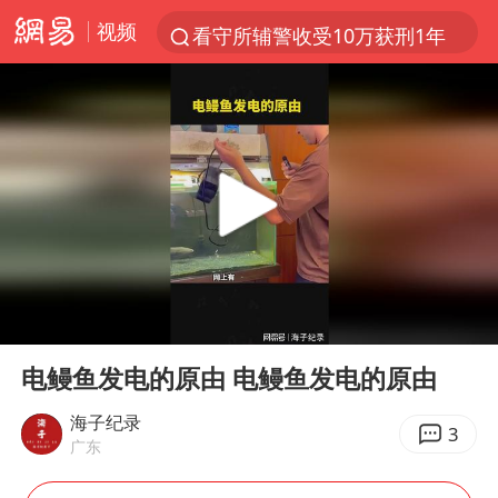
视频
看守所辅警收受10万获刑1年
台风白海豚进入48小时警戒线
陈熠被张本美和连扳三局逆转
李亚鹏向地铁吐血女孩捐99999元
多地要求领导干部带头休假
感觉全东北都在等7号
中方回应是否在太平洋海底开采稀土
00:00
00:19
27岁女子成组织卖淫集团主犯被通缉
Play
Ent
full
法国将禁止“未经同意的电话营销”
电鳗鱼发电的原由 电鳗鱼发电的原由
80后女柜员逆袭成4200亿银行副行长
海子纪录
3
广东
女子利用漏洞0元薅走3000多件家电