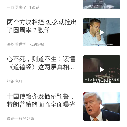
出中国工业底牌
王同学来了
1跟贴
两个方块相撞 怎么就撞出
了圆周率？数学
海格看世界
729跟贴
心不死，则道不生！读懂
《道德经》这两层真相，
人才能真正开窍
智识觉醒
十国使馆齐发撤侨预警，
特朗普策略面临全面曝光
像诗一样的姑娘