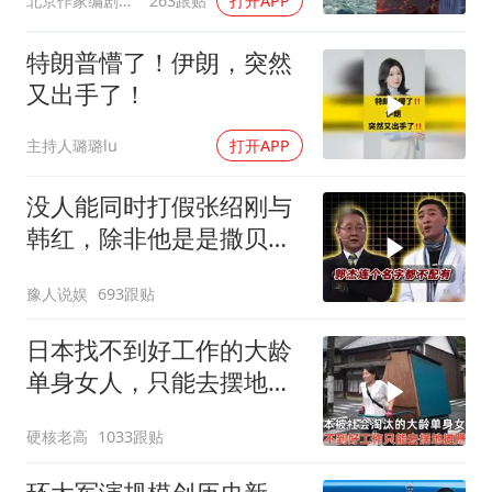
北京作家编剧肥猪满圈
263跟贴
打开APP
特朗普懵了！伊朗，突然
又出手了！
主持人璐璐lu
打开APP
没人能同时打假张绍刚与
韩红，除非他是是撒贝
宁！
豫人说娱
693跟贴
日本找不到好工作的大龄
单身女人，只能去摆地
摊，一天有多心累？
硬核老高
1033跟贴