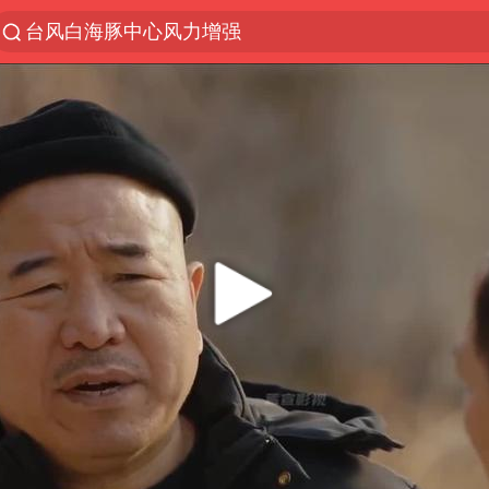
台风白海豚中心风力增强
上半年我国机械工业经济运行稳中有进
我国货物贸易进出口超30万亿元
佛山通报笔试前13被淘汰后5名进体检
国防部回应日本试射“战斧”导弹
广东雷州通报特教老师招聘违规事件
“立秋的第一杯奶茶”又爆单了
泰国枪击案凶手先杀祖父母后行凶
宇树科技中一签需缴款7.54万元
女子开一天一夜空调后二氧化碳中毒
国防部：坚决反制任何闹海挑衅图谋
山东一元代青花杯离奇失踪