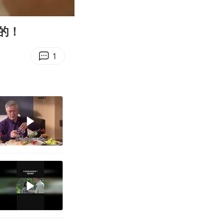
02:38
Enter
fullscreen
的！
1