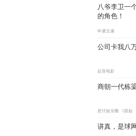
八爷李卫一
的角色！
申屠文康
公司卡我八
起喜电影
商朝一代栋
星仔娱乐圈
1跟贴
讲真，是球