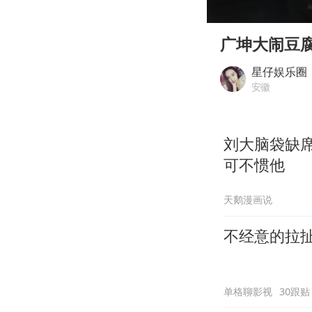
00:00
Play
广坤大闹豆
星仔娱乐圈
安徽
刘大脑袋缺
可不惯他
天鹅漫画说
不经意的拉
单格聊影视
30跟贴