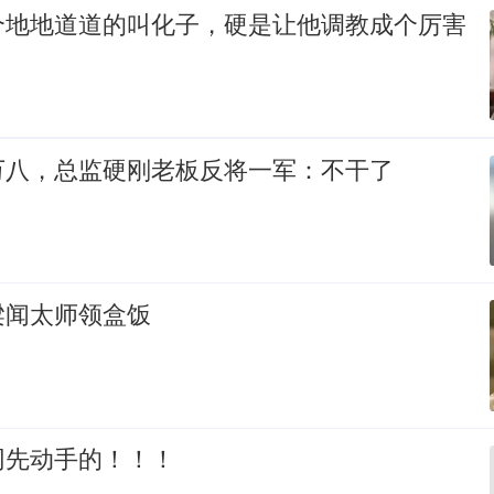
个地地道道的叫化子，硬是让他调教成个厉害
万八，总监硬刚老板反将一军：不干了
梁闻太师领盒饭
网先动手的！！！