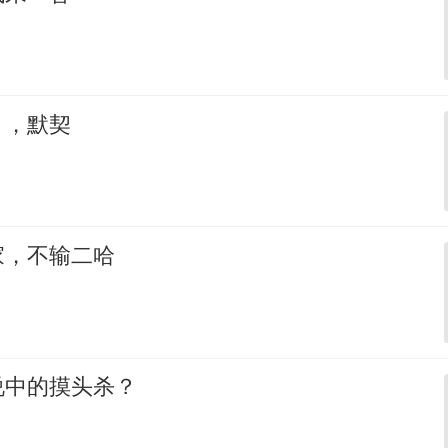
，，默契
家，不输二哈
说中的摸头杀？