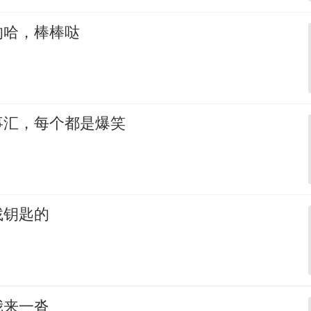
的哈，棒棒哒
事汇，每个都是爆笑
找钥匙的
我来一沓