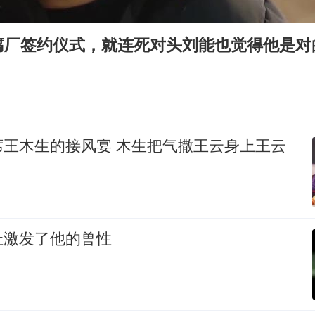
台湾海峡南口北上船舶实施交通管制
腐厂签约仪式，就连死对头刘能也觉得他是对
“新疆阿勒泰八月能滑雪”不实
向鹏0-3不敌张本智和
四川宜宾地震网友称睡觉被摇醒
今日立秋你咬秋了吗
席王木生的接风宴 木生把气撒王云身上王云
公司“上四休三”但要降薪1000元
东方之约 相约未来
扯激发了他的兽性