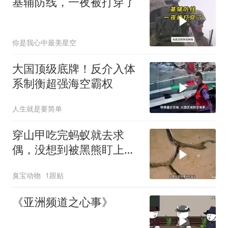
基辅防线，一夜被打穿了
你是我心中最美星空
大国顶级底牌！反介入体
系制衡超强海空霸权
人生就是要简单
穿山甲吃完蚂蚁就去求
偶，没想到被黑熊盯上
了！
臭宝动物
1跟贴
《亚洲频道之心事》