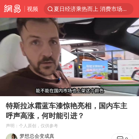
视频
夏日经济乘热而上 消费市场向新而行
白海豚对华东华北影响会大于巴威
于东来回应胖东来近25年老店年底关闭
《披荆斩棘2026》阵容官宣
全球最大级别运输船通过长江大桥
独闯南太行的失联女生最后轨迹已确认
白海豚北上或致京津冀暴雨
00:00
01:20
国足U17与阿森纳决赛取消 并列冠军
Play
Ent
full
构建更高水平的全民健身公共服务体系
特斯拉冰霜蓝车漆惊艳亮相，国内车主
呼声高涨，何时能引进？
上门女婿出轨女邻居多年被判重婚罪
声明：个人原创，仅供参考
香港刷新1884年以来最高气温纪录
梦想总会变成真