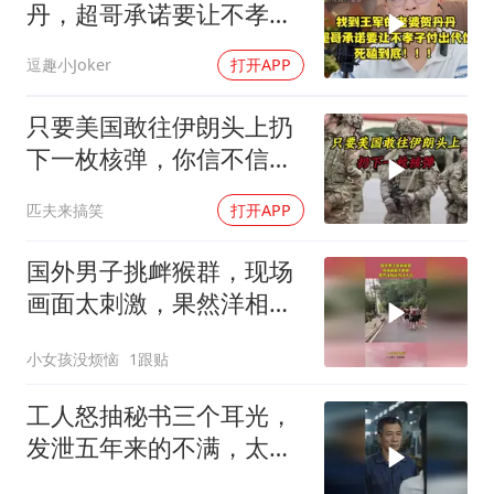
丹，超哥承诺要让不孝子
付出代价，死磕到底
逗趣小Joker
打开APP
只要美国敢往伊朗头上扔
下一枚核弹，你信不信，
明天乌克兰就会灰飞烟灭
匹夫来搞笑
打开APP
1
国外男子挑衅猴群，现场
画面太刺激，果然洋相还
得洋人出！
小女孩没烦恼
1跟贴
工人怒抽秘书三个耳光，
发泄五年来的不满，太解
气了！