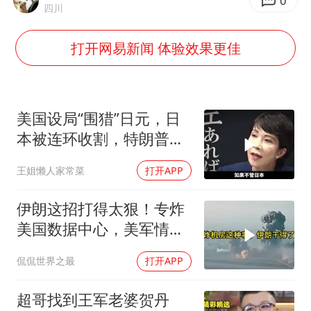
新疆一婚礼线上邀请引热议
0
四川
《龙餐馆》 冲奖
打开网易新闻 体验效果更佳
刘嘉玲晒与周星驰合照
BLG经理辟谣Bin离队
云南一男子胃中取出180颗铁钉
美国设局“围猎”日元，日
暴雨预报为何有时感觉不准
本被连环收割，特朗普金
融底牌全曝光
总书记点赞的非遗苗绣焕发新生机
王姐懒人家常菜
打开APP
伊朗这招打得太狠！专炸
美国数据中心，美军情报
系统直接瘫痪，比封海峡
侃侃世界之最
打开APP
还致命
超哥找到王军老婆贺丹