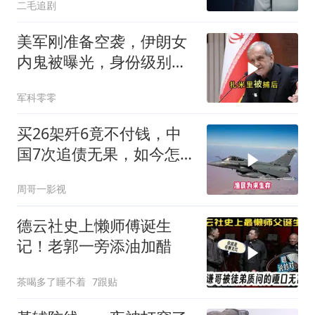
二毛追剧
美军刚准备空袭，伊朗女
内鬼被曝光，身份级别很
意外
军科零零
买26架歼6竟不付钱，中
国7次追债无果，如今怎
样了？
周哥一影视
德云社史上懒师傅诞生
记！老郭一旁添油加醋
茶喝多了睡不着
7跟贴