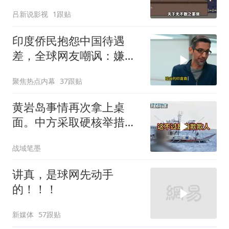
吕新说影视
1跟贴
印度侨民抱怨中国待遇
差，全球网友嘲讽：嫌差
就回印度啊
聚焦热点内幕
37跟贴
黄岩岛事情再次拿上桌
面。中方采取硬核举措，
引发了各方的大量关注，
战域笔墨
一起来听听
讲真，是球网先动手
的！！！
新媒体
57跟贴