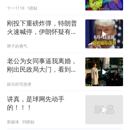
十一1118
1跟贴
刚投下重磅炸弹，特朗普
火速喊停，伊朗怀疑有
诈，美国发撤侨警告
胖子的勇气
老公为女同事逼我离婚，
刚出民政局大门，看到我
上了省长爸爸的专车
娱乐的宅急便
讲真，是球网先动手
的！！！
新媒体
39跟贴