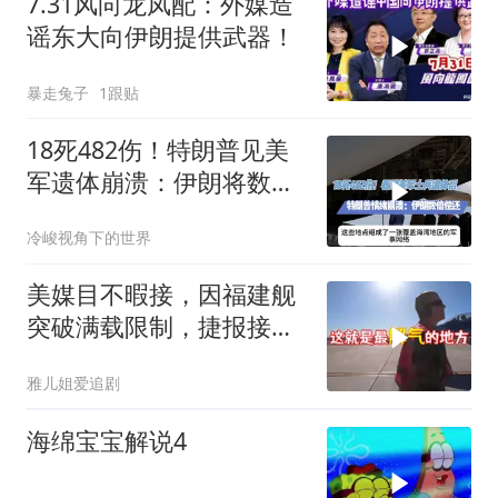
7.31风向龙凤配：外媒造
谣东大向伊朗提供武器！
暴走兔子
1跟贴
18死482伤！特朗普见美
军遗体崩溃：伊朗将数倍
偿还
冷峻视角下的世界
美媒目不暇接，因福建舰
突破满载限制，捷报接连
而来
雅儿姐爱追剧
海绵宝宝解说4