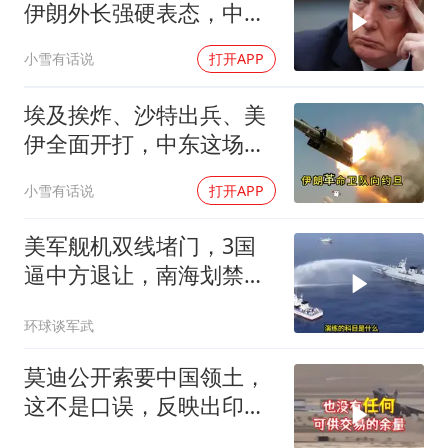
伊朗外长强硬表态，中东
局势为何骤然生变？
小雪有话说
打开APP
埃及挨炸、沙特出兵、美
伊全面开打，中东这场仗
把所有人都拖下水了
小雪有话说
打开APP
美军舰机双线堵门，3国
逼中方退让，南海划禁
区，轰-6K已经挂弹
环球谈军武
莫迪公开索要中国领土，
这不是口误，反映出印度
内政危机的总爆发