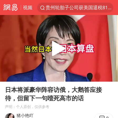
视频
贵州轮胎子公司获美国退税8136万
中方回应是否开采太平洋海底稀土资源
外交部发言人就广岛核爆81周年等答记者问
昆明石林火把节
台风白海豚影响中国已成定局
我国编制完成新版全月地质图
胡塞武装袭扰红海航运行动升级
00:00
06:31
郑国霖回应去景区上班被保安拦下
Play
Ent
full
80后女柜员逆袭成4200亿银行副行长
日本将派豪华阵容访俄，大鹅答应接
待，但留下一句噎死高市的话
感觉全东北都在等7号
声明：个人原创，仅供参考
扎哈罗娃批广岛市长不提美国原子弹
猪小艳吖