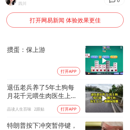
泰国一女公务员妆容引争议 本人回应
0
四川
多地要求领导干部带头休假
打开网易新闻 体验效果更佳
女子利用漏洞0元薅走3000多件家电
村民谈“梅姨”：叫的其实是“媒姨”
关之琳否认与27岁模特的恋情
掼蛋：保上游
奋进开新局 实干挑大梁
打开APP
退伍老兵养了5年土狗每
月花千元喂生肉医生上门
一看瞬间报警
品读人生百味
2跟贴
打开APP
特朗普按下冲突暂停键，