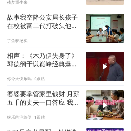
残梦重生来
故事我空降公安局长孩子
在校被富二代打破头他爹
叫嚣开个价
了鱼驴纪实
相声：《木乃伊失身了》
郭德纲于谦巅峰经典爆笑
相声太搞笑太逗了
你今天快乐吗
4跟贴
婆婆要掌管家里钱财 月薪
五千的丈夫一口答应 我拒
交工资卡不做饭
娱乐的宅急便
1跟贴