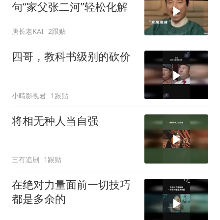
句“家父张二河”轻松化解
唐长老KAI
2跟贴
四哥，教科书级别的砍价
小晴影视君
1跟贴
将相无种人当自强
三有追剧
1跟贴
在绝对力量面前一切技巧
都是多余的