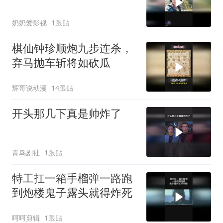
奶奶爱影视
1跟贴
棋仙钟珍顺炮九步连杀，
弃马抛车斩将如砍瓜
辉哥说动漫
14跟贴
开头那几下真是帅炸了
青鸟剧社
1跟贴
特工扛一箱手榴弹一路跑
到炮楼鬼子露头就得炸死
呵呵剪辑
1跟贴