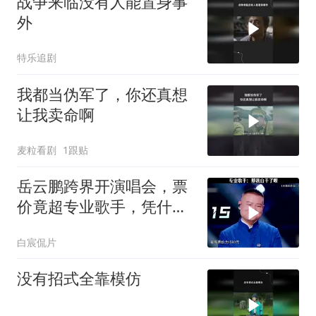
战争来临没有人能置身事
外
特乐追剧
我都当伪军了，你还真想
让我卖命啊
麦粒看剧
1跟贴
岳云鹏跨界开演唱会，票
价竟超专业歌手，凭什
么？
白宸侃片
没有招式全靠模仿