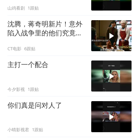
山鸡看剧
1跟贴
沈腾，蒋奇明新片！意外
陷入战争里的他们究竟该
如何存活下来
CT电影
6跟贴
主打一个配合
今夕影视
1跟贴
你们真是问对人了
小晴影视君
1跟贴