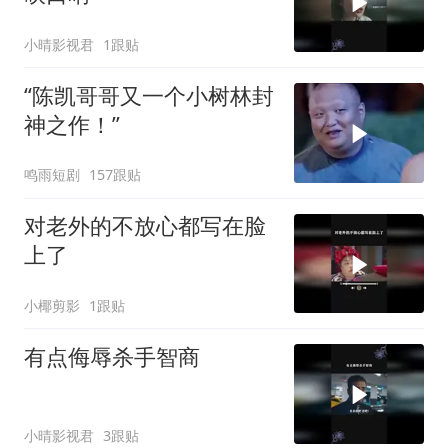
小晴影视君
1跟贴
“陈凯哥哥又一个小树林封
神之作！”
鸣雨短剧
157跟贴
对老外的不放心都写在脸
上了
小椰剪影
1跟贴
有点侮辱杀手智商
小晴影视君
3跟贴