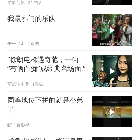
浩歌剪辑
21跟贴
我最邪门的乐队
平平出击
1跟贴
“徐朗电梯遇奇葩，一句
“有俩白痴”成经典名场面!”
军武论本尊
1跟贴
同等地位下拼的就是小弟
了
瞎子看影视