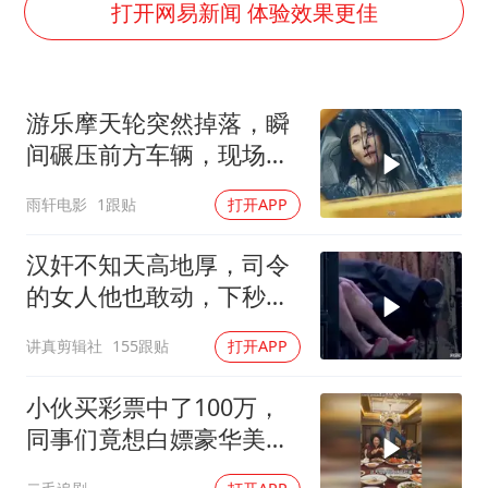
全民健身事业高质量发展
打开网易新闻 体验效果更佳
台当局重金为“台独”织“皇帝新衣”
商场现钱学森巨幅海报 负责人回应
游乐摩天轮突然掉落，瞬
几元成本的AI广告导致千万市值蒸发
间碾压前方车辆，现场状
老挝国会主席赛宋蓬逝世
况惊险万分
雨轩电影
1跟贴
打开APP
乐享全民健身 共筑健康中国
汉奸不知天高地厚，司令
的女人他也敢动，下秒就
没命 (1)
讲真剪辑社
155跟贴
打开APP
小伙买彩票中了100万，
同事们竟想白嫖豪华美
食，太不要脸！