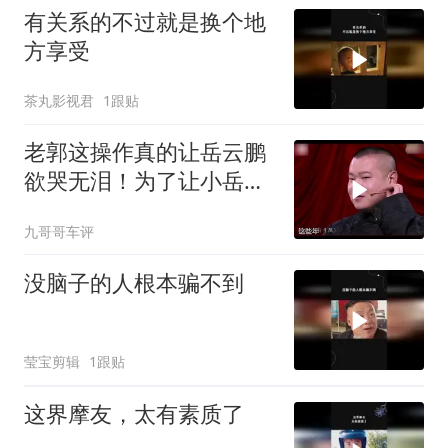
有关系的不过就是换个地
方享受
茶丸影视君
1跟贴
老郭这操作真的让岳云鹏
欲哭无泪！为了让小岳岳
能上节目
九哥哥车评
没脑子的人根本骗不到
莹宝剪辑
1跟贴
这界摩友，太有素质了