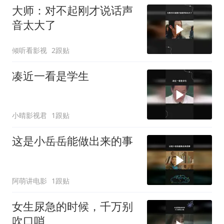
大师：对不起刚才说话声
音太大了
倾听看影视
2跟贴
凑近一看是学生
小晴影视君
1跟贴
这是小岳岳能做出来的事
阿萌讲电影
1跟贴
女生尿急的时候，千万别
吹口哨