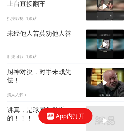
上台直接翻车
扒拉影视
1跟贴
未经他人苦莫劝他人善
肚兜追影
1跟贴
厨神对决，对手未战先
怯！
清风入梦o
讲真，是球网先动手
App内打开
的！！！