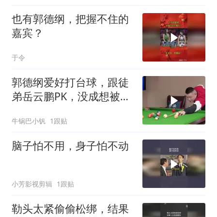
也有郭德纲，把握不住的
嘉宾？
于令
郭德纲爱好打台球，跟徒
弟岳云鹏PK，没成想被他
秀了一脸
牛锅巴小钒
1跟贴
脑子怕不用，身子怕不动
小芳影视剪辑
1跟贴
勒头太紧偷偷松绑，结果