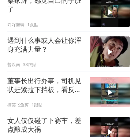
梁家辉，感觉自己的手脏
了
吖吖剪辑
1跟贴
遇到什么事或人会让你浑
身充满力量？
督以南
33跟贴
董事长出行办事，司机见
状赶紧拉下挡板，看反应
不像第一次
搞笑飞鱼剪
1跟贴
女人仅仅碰了下赛车，差
点酿成大祸