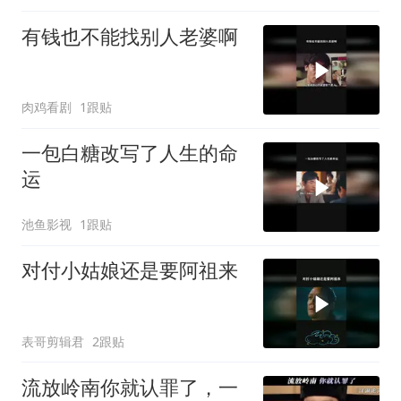
有钱也不能找别人老婆啊
肉鸡看剧
1跟贴
一包白糖改写了人生的命
运
池鱼影视
1跟贴
对付小姑娘还是要阿祖来
表哥剪辑君
2跟贴
流放岭南你就认罪了，一