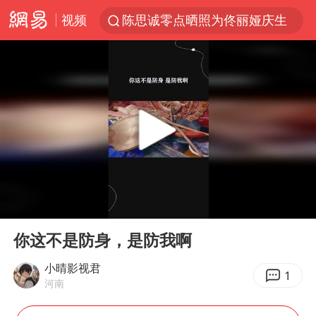
视频
陈思诚零点晒照为佟丽娅庆生
微信又有新功能，你可以“撤回”你的撤回了！
郑丽文：台湾从来没有“独立”过
上四休三，但降薪1000元，你接受吗？
情侣在平潭拍日出时坠崖致一死一伤
酒店花洒现排泄物住客索赔遭拒
杭州全市有序停课
00:00
00:24
夏日经济乘“热”而上 消费市场向“新”而行
Play
Ent
full
36岁男演员成景区NPC后人气爆棚
你这不是防身，是防我啊
新疆优化调整景区内自驾服务费
小晴影视君
1
河南
检测列车撞人致11死2伤 涉事单位被罚