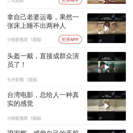
二毛追剧
打开APP
拿自己老婆运毒，果然一
张床上睡不出两种人
小晴影视君
1跟贴
打开APP
头盔一戴，直接成群众演
员了！
今夕影视
1跟贴
台湾电影，总给人一种真
实的感觉
小晴影视君
1跟贴