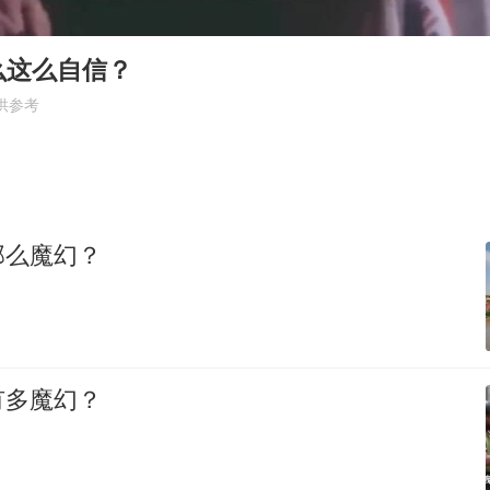
媒体谈法院认为“老登”属年龄贬损
妻子举报高管丈夫涉嫌重婚案进展
么这么自信？
演唱会音乐总监回应周杰伦私生子传闻
供参考
海南一编制教师岗出现高分断档考生
李在明：韩国进入国家灾难状态
坚持党全面领导和党中央集中统一领导
那么魔幻？
有多魔幻？