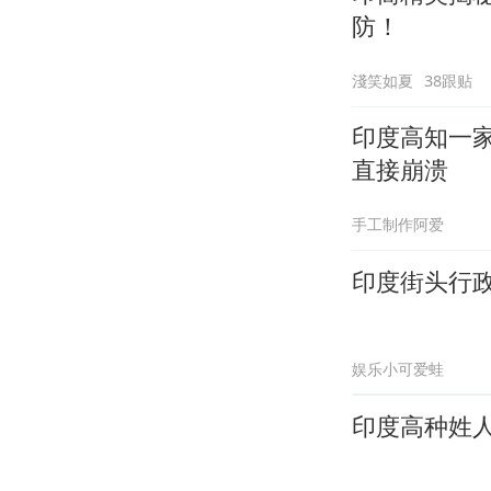
防！
淺笑如夏
38跟贴
印度高知一
直接崩溃
手工制作阿爱
印度街头行
娱乐小可爱蛙
印度高种姓