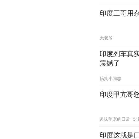
印度三哥用
天老爷
印度列车真
震撼了
搞笑小同志
印度甲亢哥
趣味萌宠的日常
5
印度这就是