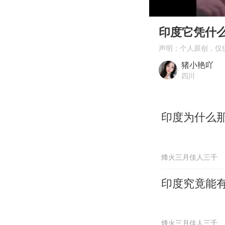
00:00
Play
印度它凭什
声明：个人原创，仅
猪小艳吖
四川
印度为什么
烽火三月佳人三千
印度究竟能
烽火三月佳人三千