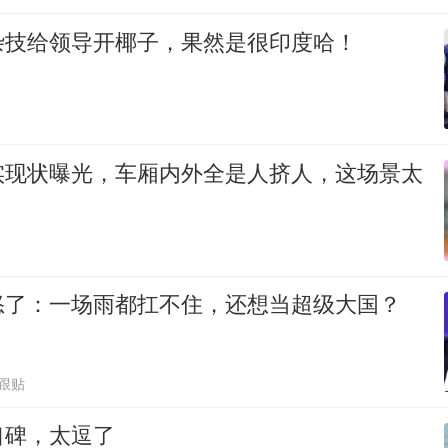
杂技给领导开椰子，果然是很印度哈！
实现状曝光，车厢内外全是人挤人，这场景太
怒了：一场雨都扛不住，还想当超级大国？
1跟贴
口碑，太逗了