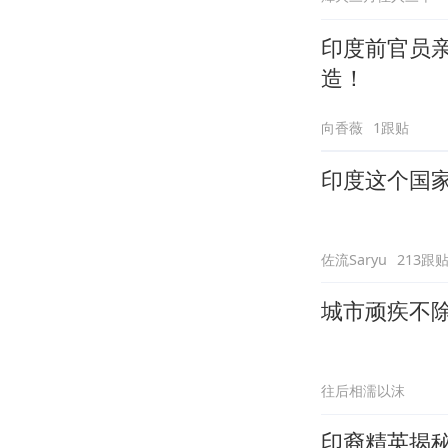
印度前官员亲
造！
向香薇
1跟贴
印度这个国
佐流Saryu
213跟
城市顽疾不除
往后相濡以沫
印裔精英揭