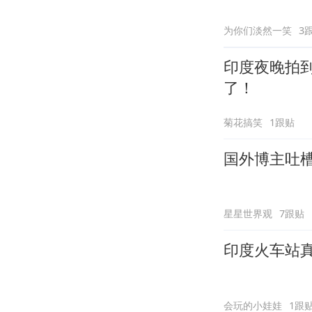
为你们淡然一笑
3
印度夜晚拍
了！
菊花搞笑
1跟贴
国外博主吐槽
星星世界观
7跟贴
印度火车站
会玩的小娃娃
1跟