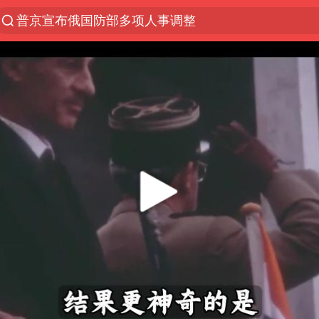
普京宣布俄国防部多项人事调整
中国宣布5项对美反制措施
《给阿嬷的情书》在越南首映
嘲讽周星驰无儿女没朋友 李修贤道歉
长安航空通报旅客所带充电宝自燃：航班备降武汉，
华为发布新款折叠电脑售价24999元起
外交部：坚决反对日方抹黑指责中方
22名中国乘客遭拒载 泰国机场致歉
你常吃的兰州拉面要改名了，或改名青海拉面
急诊医生漏诊致2岁患儿死亡获刑1年
“煎饼叔叔”张建武离世