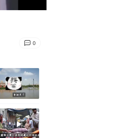
10:10
Enter
fullscreen
0