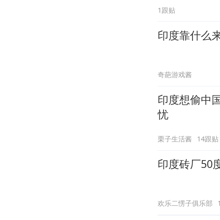
1跟贴
印度靠什么
奇葩游戏酱
印度想偷中
忧
栗子生活酱
14跟贴
印度砖厂5
欢乐二愣子俱乐部