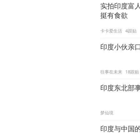
实拍印度富
挺有食欲
卡卡爱生活
4跟贴
印度小伙亲
往事在未来
18跟贴
印度东北部
梦仙境
印度与中国的