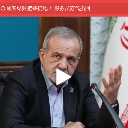
顾客结账把钱扔地上 服务员霸气扔回
探寻“技能+”促就业创业新路
美国退回1000亿美元关税
山东财大教授刘海明逝世 终年38岁
李亚鹏向地铁吐血女孩捐99999元
台风白海豚或在华东沿海登陆
弹药库存告急 美军补货难
如何把百年大党建设得更加坚强有力
香港殿堂级填词人黎彼得因病离世 终年76岁
FIFA官方支持因凡蒂诺
41岁女子为鼓励女儿考上985研究生