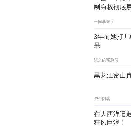
制海权彻底
王同学来了
3年前她打
呆
娱乐的宅急便
黑龙江密山
户外阿崭
在大西洋遭遇
狂风巨浪！