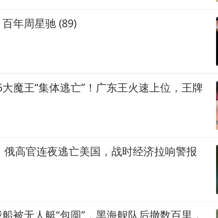
年周星驰 (89)
：6大魔王“集体逃亡”！广东王火速上位，王牌
逃！俄高官连夜逃亡美国，战时经济拉响警报
船被无人艇“包圆”，黑海舰队后撤数百里，