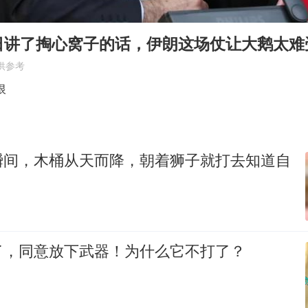
沙特否认与胡塞武装举行会谈
乘客脱鞋散发异味 司机提醒反被怼
日讲了掏心窝子的话，伊朗这场仗让大鹅太难
日本籍女网红在韩直播时自杀身亡
供参考
恩比德变瘦引热议
恨
多专业取消艺考 文化工作者要有文化
汕头市政府被约谈
瞬间，木桶从天而降，朝着狮子就打去知道自
南太行山失联女孩最后信号不在山林
总书记关心百姓身边这些民生大事
了，同意放下武器！为什么它不打了？