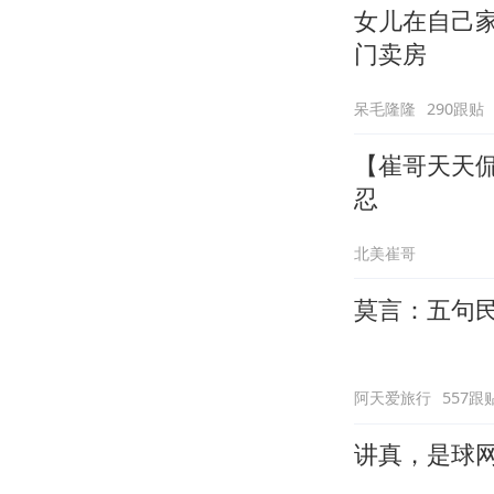
女儿在自己
门卖房
呆毛隆隆
290跟贴
【崔哥天天侃
忍
北美崔哥
莫言：五句
阿天爱旅行
557跟
讲真，是球