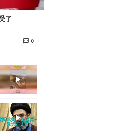
06:36
Enter
fullscreen
受了
0