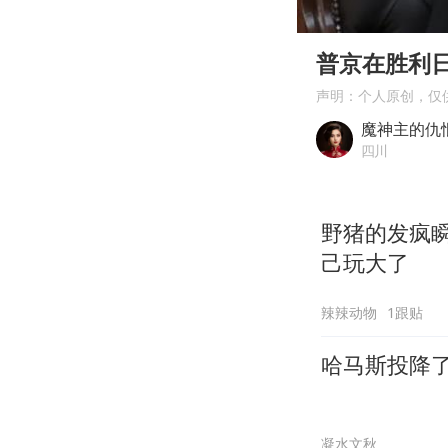
00:00
Play
普京在胜利
声明：个人原创，仅
魔神主的仇
四川
野猪的发疯
己玩大了
辣辣动物
1跟贴
哈马斯投降
凝水文秋