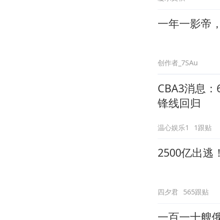
一年一影帝，百
创作者_7SAu
CBA3消息
锋线回归
温心娱乐1
1跟贴
2500亿出
四夕君
565跟贴
一百一十艘俄