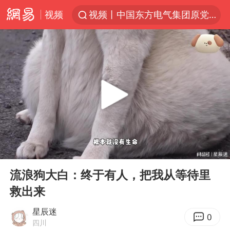
视频
视频丨中国东方电气集团原党组副书记、董事宋致远被查
名创优品一次性内裤 颜面尽失
“China Cool”火了，老外爱上中国避暑游
台风白海豚闭眼浙江上海处于危险半圆
香港宏福苑火灾或由烟头引起
网约车司机充电时猝死保险拒赔
中国父女泰国骑摩托车坠崖1死1伤
00:00
03:06
周末打虎 宋致远被查
Play
Ent
full
白海豚将正面袭击贯穿浙江
流浪狗大白：终于有人，把我从等待里
救出来
浙江台州《告全体市民书》
多个明星演唱会取消
星辰迷
0
四川