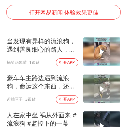
四川宜宾市珙县发生3.4级地震
上半年国内居民出游人次34.63亿
打开网易新闻 体验效果更佳
刘浩存百花奖开幕式红裙起舞
店主称换“青海拉面”招牌后生意更好
当发现有异样的流浪狗，
泰国初中生饮弹自尽前开了26枪
遇到善良细心的路人，卡
“准2万亿”之城点名支持三所大学
住的骨头取出了！
搞笑汤姆喵
1跟贴
打开APP
万岁山接盘烂尾恒大文旅城
张本智和：零封向鹏不意外
豪车车主路边遇到流浪
狗，命运这个东西，还是
习近平心系体育强国建设
不能和狗比！
趣拍匣子
3跟贴
打开APP
人在家中坐 祸从外面来 #
流浪狗 #监控下的一幕