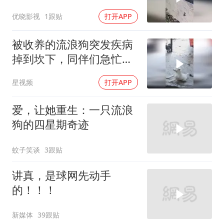
优晓影视
1跟贴
打开APP
被收养的流浪狗突发疾病
掉到坎下，同伴们急忙围
上前查看不停哀嚎
星视频
打开APP
爱，让她重生：一只流浪
狗的四星期奇迹
蚊子笑谈
3跟贴
讲真，是球网先动手
的！！！
新媒体
39跟贴