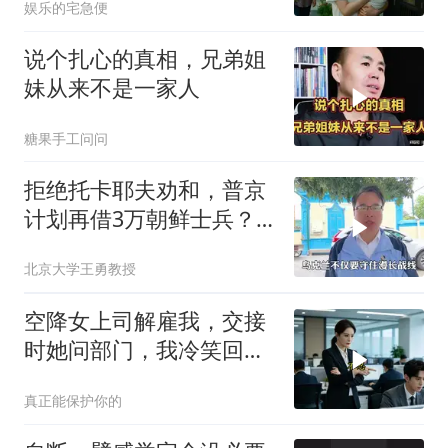
娱乐的宅急便
说个扎心的真相，兄弟姐
妹从来不是一家人
糖果手工问问
拒绝托卡耶夫劝和，普京
计划再借3万朝鲜士兵？
泽连斯基处境不妙
北京大学王勇教授
空降女上司解雇我，交接
时她问部门，我冷笑回
答：明天
真正能保护你的