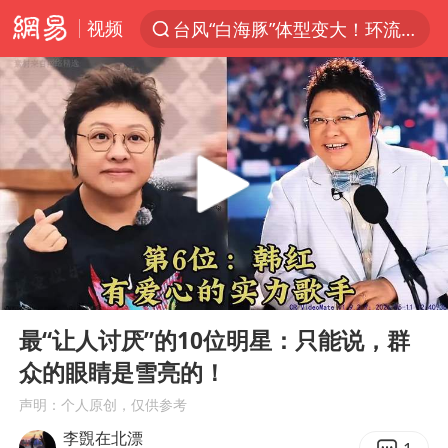
视频
台风“白海豚”体型变大！环流面积接近13个浙江那么大
上半年我国机械工业经济运行稳中有进
汪峰阻止14岁女儿买大牌
女子开一天一夜空调后二氧化碳中毒
王力宏演唱会黄牛带观众藏匿被查获
官方通报教师招聘笔试前13名被淘汰
泰国校园枪击案死亡人数升至7人
00:00
05:20
陕西省委书记赶赴柞水县杏坪镇
Play
Ent
full
女孩摆摊卖菌子时收到北大通知书
最“让人讨厌”的10位明星：只能说，群
众的眼睛是雪亮的！
改名后的“青海拉面”店
声明：个人原创，仅供参考
广岛核爆81周年央视播《奥本海默》
李覴在北漂