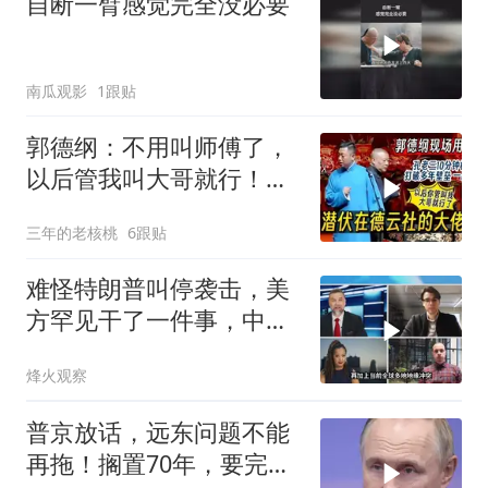
自断一臂感觉完全没必要
南瓜观影
1跟贴
郭德纲：不用叫师傅了，
以后管我叫大哥就行！孔
云龙一战惊呆老郭
三年的老核桃
6跟贴
难怪特朗普叫停袭击，美
方罕见干了一件事，中方
智库预测有事发生
烽火观察
普京放话，远东问题不能
再拖！搁置70年，要完成