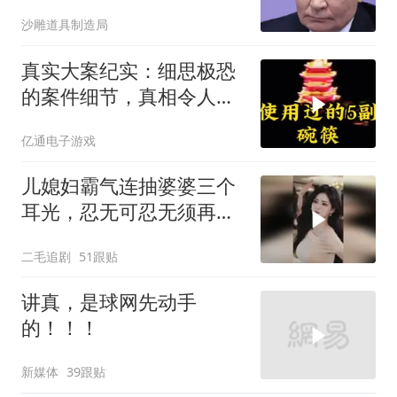
斯大林的未
沙雕道具制造局
真实大案纪实：细思极恐
的案件细节，真相令人脊
背发凉
亿通电子游戏
儿媳妇霸气连抽婆婆三个
耳光，忍无可忍无须再
忍，太解气了！
二毛追剧
51跟贴
讲真，是球网先动手
的！！！
新媒体
39跟贴