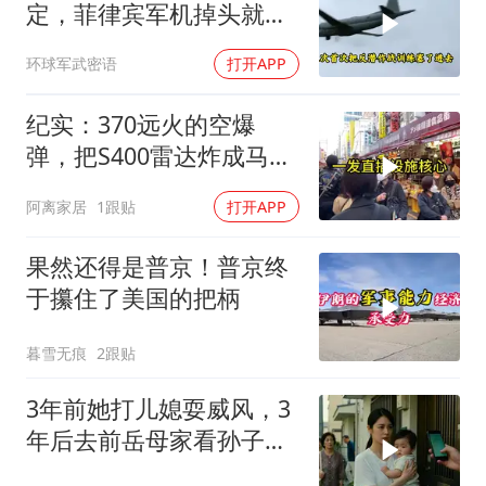
定，菲律宾军机掉头就
跑，欧盟1500万也救不了
环球军武密语
打开APP
场
纪实：370远火的空爆
弹，把S400雷达炸成马蜂
窝，靶标惨状让台军急眼
阿离家居
1跟贴
打开APP
了
果然还得是普京！普京终
于攥住了美国的把柄
暮雪无痕
2跟贴
3年前她打儿媳耍威风，3
年后去前岳母家看孙子，
当场惊呆