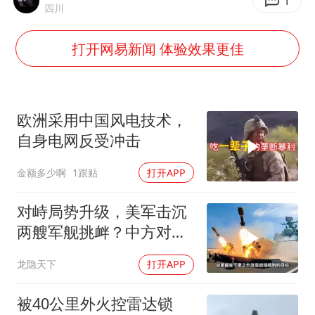
四川宜宾市高县发生4.9级地震
1
四川
河南某医院2.33亿工程串标案细节披露
打开网易新闻 体验效果更佳
男子杀人后逃进深山21年活得像野人
立秋的仪式感
公司“上四休三”但要降薪1000元
欧洲采用中国风电技术，
A股收盘：三大指数均涨超1%
自身电网反受冲击
朱雨玲晋级WTT横滨冠军赛女单八强
金额多少啊
1跟贴
打开APP
如何把百年大党建设得更加坚强有力？
对峙局势升级，美军击沉
两艘军舰挑衅？中方对美
亮出“杀手锏”
龙隐天下
打开APP
被40公里外火控雷达锁