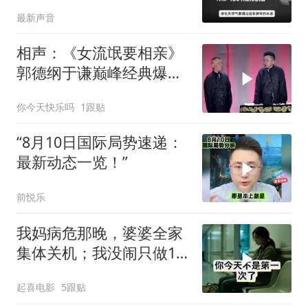
最新声音
相声：《女流氓要相亲》
郭德纲于谦巅峰经典爆笑
相声太搞笑太逗了
你今天快乐吗
1跟贴
“8月10日国际局势速递：
最新动态一览！”
前悦乐
我妈病危那晚，婆婆全家
集体关机；我没闹只做1
事，6天后她打来电话：
起喜电影
5跟贴
你是不是疯了？