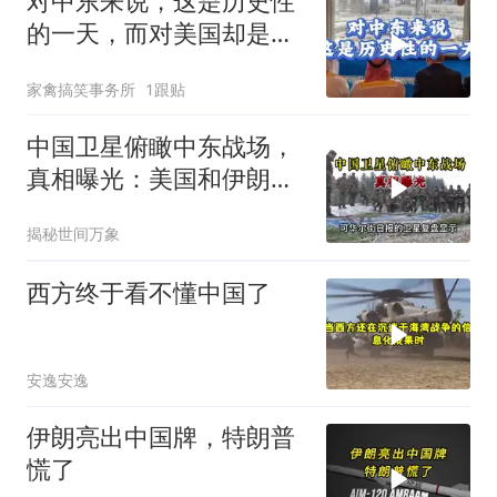
对中东来说，这是历史性
的一天，而对美国却是强
烈的信号！
家禽搞笑事务所
1跟贴
中国卫星俯瞰中东战场，
真相曝光：美国和伊朗都
在撒谎？
揭秘世间万象
西方终于看不懂中国了
安逸安逸
伊朗亮出中国牌，特朗普
慌了