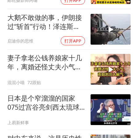
邮轮摄影师阿嗵
打开APP
大鹅不敢做的事，伊朗接
过“斩首”行动！泽连斯基
这次真悬了？
启迪你的思维
打开APP
妻子拿老公钱养娘家十几
年，离婚还怪丈夫小气，
雨姐怒怼太解气
混混小喵
72跟贴
日本是个窄溜溜的国家
075过宫谷亮剑西太琉球
的心思稳了
上易新鲜事