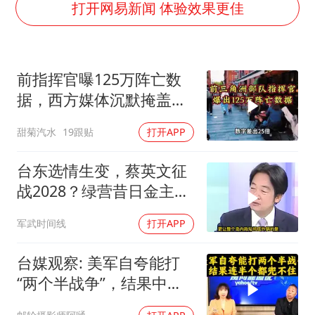
打开网易新闻 体验效果更佳
上海将苏州河水强排至黄浦江
我国民营企业创新动能持续增强
苏有朋亮相百花奖
前指挥官曝125万阵亡数
据，西方媒体沉默掩盖真
高铁双人座被免票儿童挤成3人座
相
中方：奉劝美方解除对古巴制裁封锁
甜菊汽水
19跟贴
打开APP
“老戏骨”秦焰去世
台东选情生变，蔡英文征
伊朗最高领袖将任命数名高级指挥官
战2028？绿营昔日金主：
真理之光，何以能照亮复兴之路？
赖清德已孤立无援
军武时间线
打开APP
台媒观察: 美军自夸能打
“两个半战争”，结果中东
这一仗，连半个都兜不住