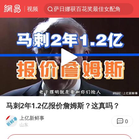
萨日娜获百花奖最佳女配角
视频
外交部：百余名菲律宾公民被依法处理
7月份居民消费价格指数保持温和上涨
《哪吒之魔童闹海》获百花奖最佳影片奖
重大涉诈逃犯檀某落网
百花奖完整获奖名单公布
哥伦比亚强震已致超20人死亡
独闯南太行失联14天的女子已找到
00:00
00:47
Play
Ent
台湾不是国家不存在“国格”
full
马刺2年1.2亿报价詹姆斯？这真吗？
男子攒206小时加班调休被拒获赔1.6万
上亿新鲜事
0
哥伦比亚发生7.5级地震
山东
国内发现多起“Sorry”勒索病毒攻击