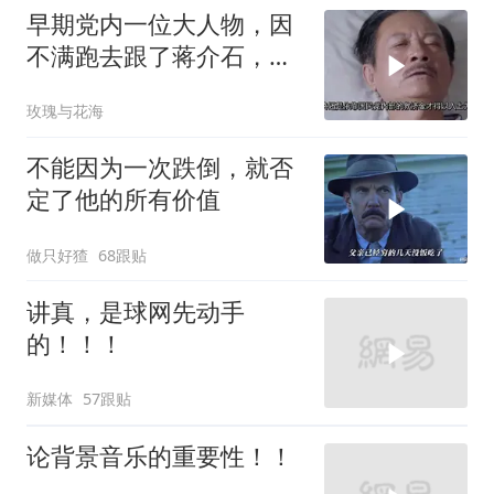
早期党内一位大人物，因
不满跑去跟了蒋介石，不
料晚年竟悲惨死
玫瑰与花海
不能因为一次跌倒，就否
定了他的所有价值
做只好猹
68跟贴
讲真，是球网先动手
的！！！
新媒体
57跟贴
论背景音乐的重要性！！