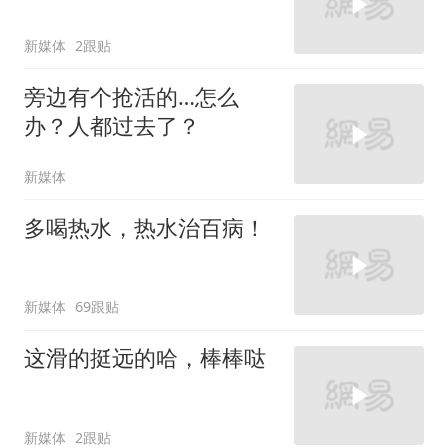
新媒体
2跟贴
旁边有个抢活的…怎么
办？人都过去了？
新媒体
多喝热水，热水治百病！
新媒体
69跟贴
这滑的挺远的哈，棒棒哒
新媒体
2跟贴