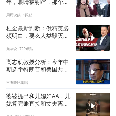
年，眼睛被射瞎，那个男
人只问了一句“谁来出机票
周周说娱
1跟贴
钱？”
杜金最新判断：俄精英必
须明白，要么人类毁灭，
要么俄毁灭
允华说
729跟贴
高志凯教授分析：今年中
期选举特朗普和美国共和
党凶多吉少！
王飬吃吃喝喝
婆婆提出和儿媳妇AA，儿
媳算完账直接和丈夫离
婚！