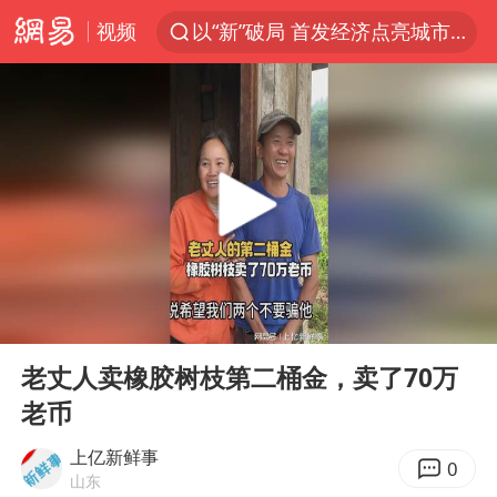
视频
以“新”破局 首发经济点亮城市消费活力
昆明石林火把节
我国编制完成新版全月地质图
宇树科技发行价格150.80元/股
江钨装备：无注入矿山资产安排
台风白海豚即将进入48小时警戒线
官方回应献血屋不让市民入内躲雨
00:00
07:48
郑国霖回应去景区上班被保安拦下
Play
Ent
full
80后女柜员逆袭成4200亿银行副行长
老丈人卖橡胶树枝第二桶金，卖了70万
老币
感觉全东北都在等7号
中央气象台发布台风黄色预警
上亿新鲜事
0
山东