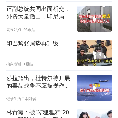
正副总统共同出面断交，
外资大量撤出，印尼局势
失控
素玉姑娘
95跟贴
印巴紧张局势再升级
抽象老谢
1跟贴
莎拉指出，杜特尔特开展
的毒品战争不应被视作反
人类罪，国际刑事法院风
记录生活日常阿蜴
波扩大
林青霞：被骂“狐狸精”20