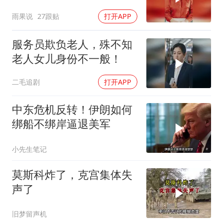
野莓＃殃及池鱼
雨果说
27跟贴
打开APP
服务员欺负老人，殊不知
老人女儿身份不一般！
二毛追剧
打开APP
中东危机反转！伊朗如何
绑船不绑岸逼退美军
小先生笔记
莫斯科炸了，克宫集体失
声了
旧梦留声机