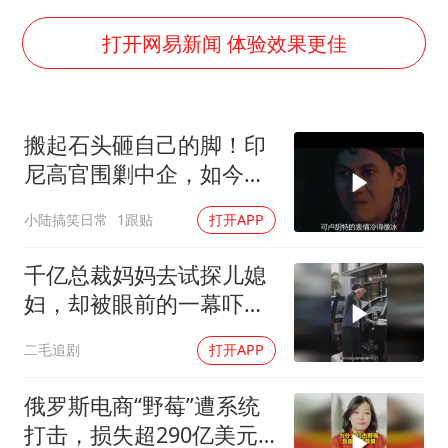
扎哈罗娃批广岛市长不提美国原子弹
女子利用漏洞0元薅走3000多件家电
打开网易新闻 体验效果更佳
金饰克价大幅跳涨
关之琳否认与27岁模特的恋情
搬起石头砸自己的脚！印
多地要求领导干部带头休假
尼高官围剿中企，如今烂
对话重庆地铁吐血女孩
摊子没人收
小陆搞笑日常
1跟贴
打开APP
奋进开新局 实干挑大梁
千亿总裁妈妈去试探儿媳
妇，却被眼前的一幕吓傻
了！
二毛追剧
打开APP
俄罗斯电商“野莓”遭系统
打击，损失超290亿美元#