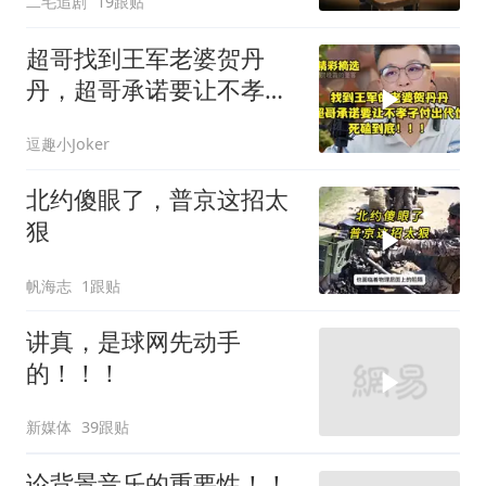
二毛追剧
19跟贴
超哥找到王军老婆贺丹
丹，超哥承诺要让不孝子
付出代价，死磕到底
逗趣小Joker
北约傻眼了，普京这招太
狠
帆海志
1跟贴
讲真，是球网先动手
的！！！
新媒体
39跟贴
论背景音乐的重要性！！