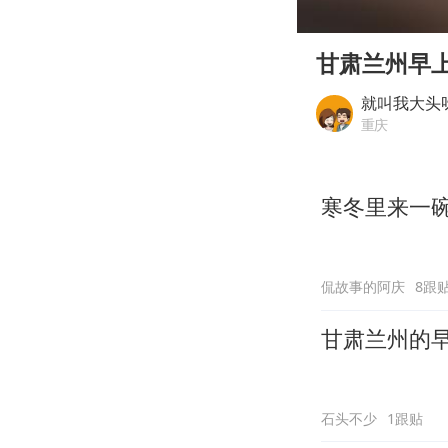
00:00
Play
甘肃兰州早
就叫我大头
重庆
寒冬里来一
侃故事的阿庆
8跟
甘肃兰州的
石头不少
1跟贴