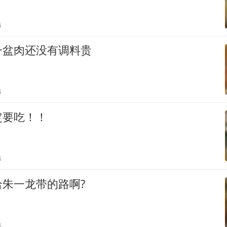
贴
一盆肉还没有调料贵
贴
定要吃！！
贴
朱一龙带的路啊?
贴