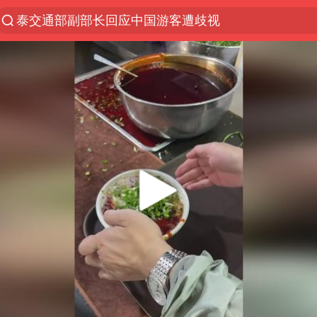
泰交通部副部长回应中国游客遭歧视
Meta被判支付5.67亿美元
1岁宝宝碰坏纸巾盒 宝妈被索赔924元
男子结婚8年3个女儿均非亲生
中信证券：预计铜板块将迎来共振上涨
台风白海豚逼近 暴雨大暴雨来袭
“空调24小时开着更省电”不实
公司“上四休三”但要降薪1000元
47岁妈妈突然产女 26岁女儿：很震惊
OpenAI为免费用户升级GPT-5.6 Luna
“中国蔬菜之乡”最高温达41.8℃