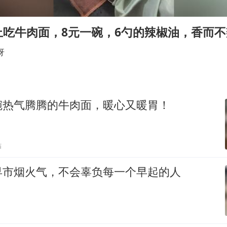
段绚竞因公牺牲 年仅44岁
日本广岛民众举行游行反对政府行径
上吃牛肉面，8元一碗，6勺的辣椒油，香而
27岁女子成组织卖淫集团主犯被通缉
呀
97岁英国奶奶飞上天再破吉尼斯纪录
女子开一天一夜空调后二氧化碳中毒
奋进开新局 实干挑大梁
碗热气腾腾的牛肉面，暖心又暖胃！
贴
早市烟火气，不会辜负每一个早起的人