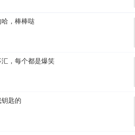
的哈，棒棒哒
事汇，每个都是爆笑
找钥匙的