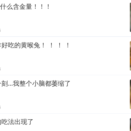
…什么含金量！！！
贴
好吃的黄喉兔！ ！ ！ ！
贴
一刻…我整个小脑都萎缩了
贴
的吃法出现了