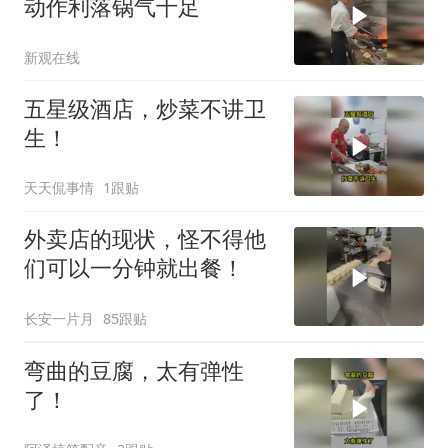
动作利落锅气十足
新观在线
五星级酒店，炒菜不讲卫
生！
天天侃事情
1跟贴
外卖店的现状，怪不得他
们可以一分钟就出餐！
长安一片月
85跟贴
弯曲的豆腐，太有弹性
了！