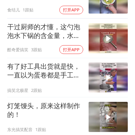
食结儿
1跟贴
打开APP
干过厨师的才懂，这勺泡
泡水下锅的含金量，水一
入锅就下班！
酷奇爱搞笑
3跟贴
打开APP
有了好工具出货就是快，
一直以为蛋卷都是手工卷
的，这波操作都看傻了！
搞笑北极星
2跟贴
灯笼馒头，原来这样制作
的！
东光搞笑配音
1跟贴