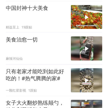
中国封神十大美食
精益至上
19跟贴
美食治愈一切
麻辣河仙仙
只有老家才能吃到如此好
吃的！#热气腾腾的家#
一颗红星影视
1跟贴
女子大火翻炒熟练颠勺，