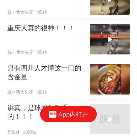
就叫我大头呀
1跟贴
重庆人真的很神！！！
就叫我大头呀
1跟贴
只有四川人才懂这一口的
含金量
就叫我大头呀
1跟贴
讲真，是球网先动手
App内打开
的！！！
新媒体
39跟贴