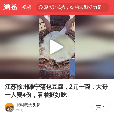
聚“绿”成势，结构转型活力足
视频
印度暴发金迪普拉病毒
80后女柜员获聘4200亿银行副行长
41岁女子为鼓励女儿考上985研究生
24小时不关空调 电费反而更低？
陕西潼关强降雨引发土崖滑坡1人失联
陕西柞水突发泥石流致1死2失联
“梅姨”已是老年人 死刑或适用受限
00:00
00:11
Play
Ent
美国退回1000亿美元关税
full
江苏徐州睢宁蒲包豆腐，2元一碗，大哥
“事业单位招聘不是人情买卖”
一人要4份，看着挺好吃
南大数院院长疑辞职信里写不想干了
就叫我大头呀
1
重庆
小伙靠AI减肥 45天瘦40斤进了ICU