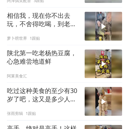
阿泽搞笑配音
3跟贴
相信我，现在你不出去
玩，不舍得吃喝，到老了
肯定会后悔！
萝卜唠世界
1跟贴
陕北第一吃老杨热豆腐，
心急难尝地道鲜
阿莱美食汇
吃过这种美食的至少有30
岁了吧，这又是多少人的
记忆啊
张雨剪辑
1跟贴
高手，绝对是高手！这样