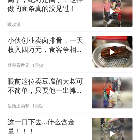
做的面条真的没见过！
啾动漫
小伙创业卖卤排骨，一天
收入四万元，食客争相排
队购买，赚翻了
彗星看世界
1跟贴
眼前这位卖豆腐的大叔可
不简单，只要他一出摊，
就立刻排起了长队
生活上的梦
1跟贴
这一口下去…什么含金
量！！！