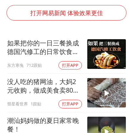
早田希娜挺进横滨女单16强
打开网易新闻 体验效果更佳
李亚鹏向地铁吐血女孩捐99999元
新华社权威快报|我国编制完成新版全月地质图
如果把你的一日三餐换成
知识产权强国建设驶入“快车道”
德国汽修工的日常饮食，
如何把百年大党建设得更加坚强有力
你能坚持几天？
中国经济展现强大韧性和活力
东方寒兔
712跟贴
打开APP
没人吃的猪网油，大妈2
元收购，做成美食卖80，
年赚50万买两套房
彗星看世界
1跟贴
打开APP
潮汕妈妈做的夏日家常晚
餐！