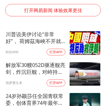
村民谈“梅姨”：叫的其实是“媒姨”
24小时不关空调 电费会更低吗
打开网易新闻 体验效果更佳
中国养老床位“三连降”
哪吒汽车南宁工厂设备降价20%拍卖
川普说美伊讨论“非常
郑国霖回应去景区上班被保安拦下
好”， 荷姆茲海峽不开就
我国编制完成新版全月地质图
出重拳｜帅化民.孙大千.
蛙哇WW
打开APP
谢寒冰｜辣晚报20260805
“深圳地面沉降致车辆损坏”不实
奋进开新局 实干挑大梁
解放军30艘052D驱逐舰亮
剑，炸沉巨舰，对峙持续
升级
残梦重生来
打开APP
24岁孙颖莎任全国青联常
委，创体育界74年最年轻