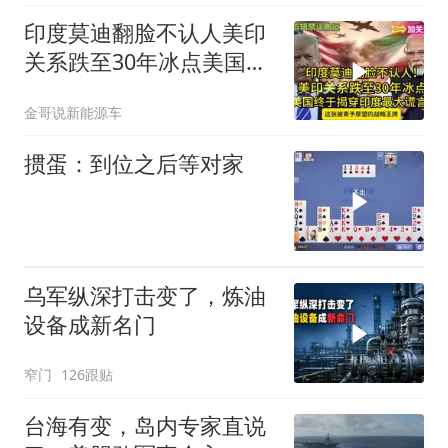
印度莫迪翻脸不认人美印
关系跌至30年冰点美国终
于揭穿印度zdsr
金哥说新能源车
掼蛋：到位之后等对家
乌军纵深打击变了，炼油
设备成新名门
窄门
126跟贴
台海有变，岛内专家直说