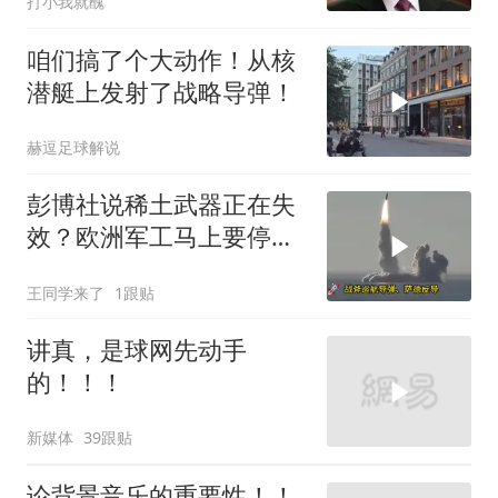
打小我就醜
咱们搞了个大动作！从核
潜艇上发射了战略导弹！
赫逗足球解说
彭博社说稀土武器正在失
效？欧洲军工马上要停
产，美国砸钱建厂远水不
王同学来了
1跟贴
解近渴
讲真，是球网先动手
的！！！
新媒体
39跟贴
论背景音乐的重要性！！