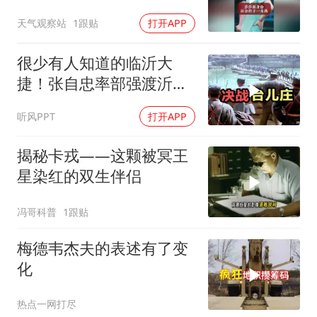
纪录
天气观察站
1跟贴
打开APP
很少有人知道的临沂大
捷！张自忠率部强渡沂
河，阻击板垣师团
听风PPT
打开APP
揭秘卡戎——这颗被冥王
星染红的双生伴侣
冯哥科普
1跟贴
梅德韦杰夫的表述有了变
化
热点一网打尽