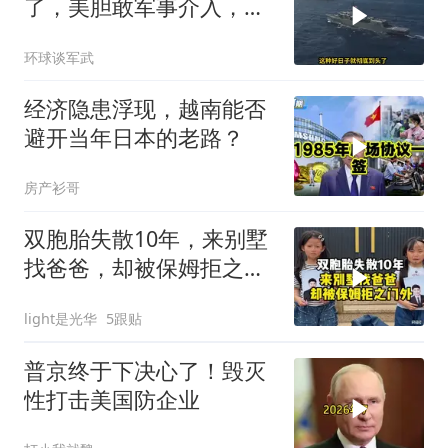
了，美胆敢军事介入，战
场将推到美家门口
环球谈军武
经济隐患浮现，越南能否
避开当年日本的老路？
房产衫哥
双胞胎失散10年，来别墅
找爸爸，却被保姆拒之门
外
light是光华
5跟贴
普京终于下决心了！毁灭
性打击美国防企业