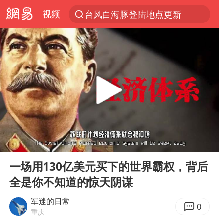
视频
台风白海豚登陆地点更新
以“新”破局 首发经济点亮城市消费活力
台风白海豚进入48小时警戒线
佛得角门将亮相智利俱乐部主场
宇树科技发行价格150.80元/股
看守所辅警收受10万获刑1年
宇树科技王兴兴身家有望超200亿元
00:00
05:21
五粮液渠道价一箱上涨近百元
Play
Ent
full
CIA被曝已秘密设立古巴工作组
一场用130亿美元买下的世界霸权，背后
全是你不知道的惊天阴谋
U17国足1分钟轰2球
泰国一女公务员妆容引争议 本人回应
军迷的日常
0
重庆