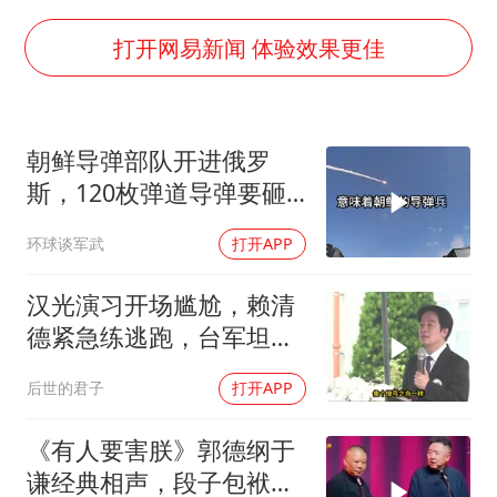
上门女婿出轨女邻居多年被判重婚罪
世界第1特鲁姆普斯诺克中国赛一轮游
打开网易新闻 体验效果更佳
云南一男子胃中取出180颗铁钉
以军士兵把枪口对准中国记者
朝鲜导弹部队开进俄罗
景区回应“麦积山石窟看完需2000元”
斯，120枚弹道导弹要砸
曹颖儿子首次演长剧
向乌克兰
环球谈军武
打开APP
全球最大级别运输船通过长江大桥
奋力开创中国式现代化建设新局面
汉光演习开场尴尬，赖清
德紧急练逃跑，台军坦克
掉零件
后世的君子
打开APP
《有人要害朕》郭德纲于
谦经典相声，段子包袱满