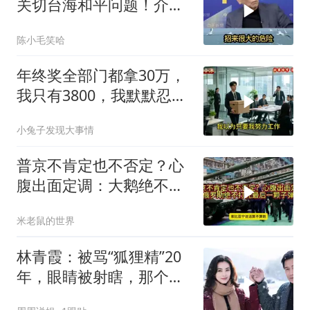
关切台海和平问题！介文
汲：手伸的太长了
陈小毛笑哈
年终奖全部门都拿30万，
我只有3800，我默默忍
受，七天后合同到期我离
小兔子发现大事情
职
普京不肯定也不否定？心
腹出面定调：大鹅绝不打
光最后一颗子弹
米老鼠的世界
林青霞：被骂“狐狸精”20
年，眼睛被射瞎，那个男
人只问了一句“谁来出机票