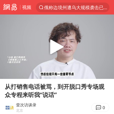
视频
俄称边境州遭乌大规模袭击已致13伤
上半年我国经营主体结构持续优化
于东来回应胖东来近25年老店年底关闭
《披荆斩棘2026》阵容官宣
白海豚北上或致京津冀暴雨
国足U17与阿森纳决赛取消 并列冠军
香港刷新1884年以来最高气温纪录
00:00
23:37
新疆一婚礼线上邀请引热议
Play
Ent
full
美将每月供乌爱国者拦截导弹
从打销售电话被骂，到开脱口秀专场观
众专程来听我“说话”
《龙餐馆》 冲奖
构建更高水平的全民健身公共服务体系
壹次访谈录
0
北京