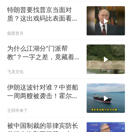
特朗普要找普京当面对
质？这出戏码比表面看起
来复杂得多
观星赏月
为什么江湖分“门派帮
教”？一字之差，竟藏着不
同的生存密码！
飞龙文化
伊朗这波针对谁？中资船
一周两艘被袭击！霍尔木
兹海峡的“安全走廊”神话
王同学来了
彻底破灭！
被中国制裁的菲律宾防长