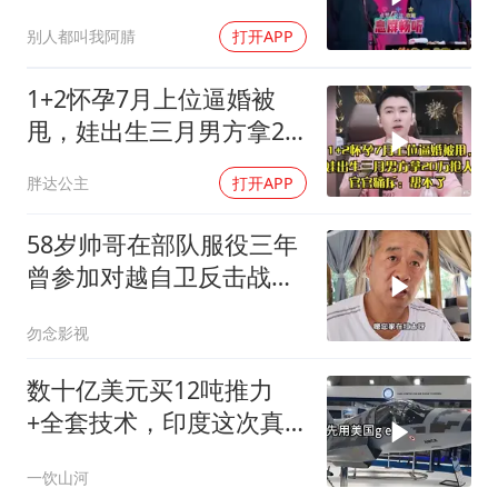
满！
别人都叫我阿腈
打开APP
1+2怀孕7月上位逼婚被
甩，娃出生三月男方拿20
万抢人，官官痛斥
胖达公主
打开APP
58岁帅哥在部队服役三年
曾参加对越自卫反击战讲
述猫耳洞里的
勿念影视
数十亿美元买12吨推力
+全套技术，印度这次真
要搞定航发
一饮山河