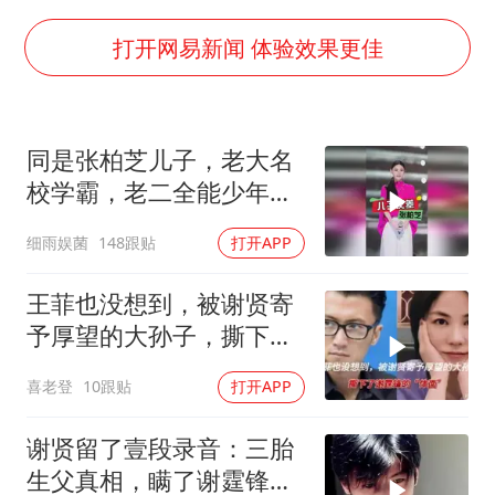
扎哈罗娃批广岛市长不提美国原子弹
女子利用漏洞0元薅走3000多件家电
打开网易新闻 体验效果更佳
金饰克价大幅跳涨
关之琳否认与27岁模特的恋情
同是张柏芝儿子，老大名
多地要求领导干部带头休假
校学霸，老二全能少年，
对话重庆地铁吐血女孩
小儿子最为松弛
细雨娱菌
148跟贴
打开APP
奋进开新局 实干挑大梁
王菲也没想到，被谢贤寄
予厚望的大孙子，撕下了
谢霆锋的“体面”
喜老登
10跟贴
打开APP
谢贤留了壹段录音：三胎
生父真相，瞒了谢霆锋整