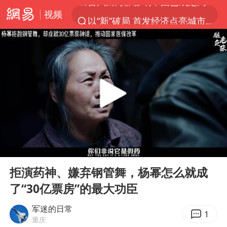
视频
以“新”破局 首发经济点亮城市消费活力
昆明石林火把节
我国编制完成新版全月地质图
宇树科技发行价格150.80元/股
江钨装备：无注入矿山资产安排
台风白海豚即将进入48小时警戒线
官方回应献血屋不让市民入内躲雨
00:00
08:24
郑国霖回应去景区上班被保安拦下
Play
Ent
full
80后女柜员逆袭成4200亿银行副行长
拒演药神、嫌弃钢管舞，杨幂怎么就成
了“30亿票房”的最大功臣
感觉全东北都在等7号
中央气象台发布台风黄色预警
军迷的日常
1
重庆