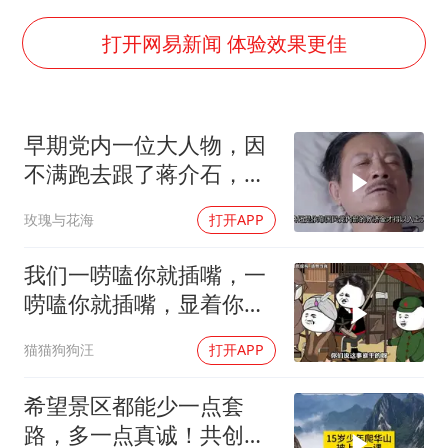
台风白海豚登陆点缩圈
上半年国内居民出游人次34.63亿
打开网易新闻 体验效果更佳
女子被狗舔脚确诊三级暴露 医生回应
泰国校园枪击事件已致8死30余伤
早期党内一位大人物，因
光伏八巨头签署“不低于成本价”倡议
不满跑去跟了蒋介石，不
多所幼师院校开设养老专业
料晚年竟悲惨死
玫瑰与花海
打开APP
台州《告全体市民书》：非必要不外出
习近平心系体育强国建设
我们一唠嗑你就插嘴，一
唠嗑你就插嘴，显着你
了？
猫猫狗狗汪
打开APP
希望景区都能少一点套
路，多一点真诚！共创良