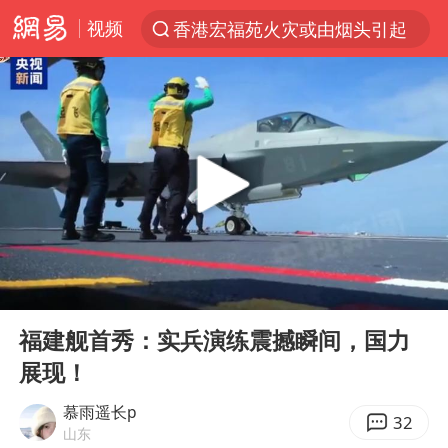
视频
香港宏福苑火灾或由烟头引起
“China Cool”火了，老外爱上中国避暑游
刘浩存百花奖开幕式红裙起舞
台风白海豚闭眼浙江上海处于危险半圆
张本智和：零封向鹏不意外
云南一地村民过火把节意外灼伤16人
泰国初中生饮弹自尽前开了26枪
00:00
04:49
用AI造出新病毒意味着什么
Play
Ent
full
今年第二强台风将带来多大影响
福建舰首秀：实兵演练震撼瞬间，国力
展现！
浙江最强风雨时段已锁定
美股创4月份以来最大单周涨幅
慕雨遥长p
32
山东