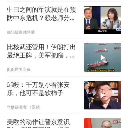
中巴之间的军演就是在预
防中东危机？赖老师分析
解放军比美军厉害
邮轮摄影师阿嗵
比核武还管用！伊朗打出
最绝王牌，美军抓瞎，白
宫面临毁灭性放血
侃侃世界之最
邱毅：千万别小看张安
乐，他可不是软柿子
华庭讲美食
1跟贴
美欧的动作让普京意识