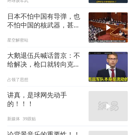
环球谈军武
日本不怕中国有导弹，也
不怕中国的核武器，甚至
不怕中国的稀土制裁
星空解密站
大鹅退伍兵喊话普京：不
给解决，枪口就转向克里
姆林宫！
占领了思想
讲真，是球网先动手
的！！！
新媒体
39跟贴
论背景音乐的重要性！！