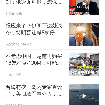
到：俄退无可退，想保住
国家只剩最后一条路
仁慈的视角
报应来了？伊朗下达处决
令，特朗普连喊8次停
手，海外资产遭清算
凝水文秋
14跟贴
不考虑中国，越南再购买
18架雅克-130M，可能惹
来麻烦
中华小神兵
台海有变，岛内专家直说
了，美胆敢军事介入，战
场将推到美家门口