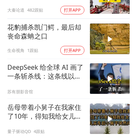
好旅游环境！
大秦论道
482跟贴
打开APP
花豹捕杀凯门鳄，最后却
丧命森蚺之口
生命视角
1跟贴
打开APP
DeepSeek 给全球 AI 画了
一条斩杀线：这条线以下
的，趁早都别干了！
苏有朋影音馆
岳母带着小舅子在我家住
了10年，得知我给女儿买
车后，小舅子突
量子驱动QD
4跟贴