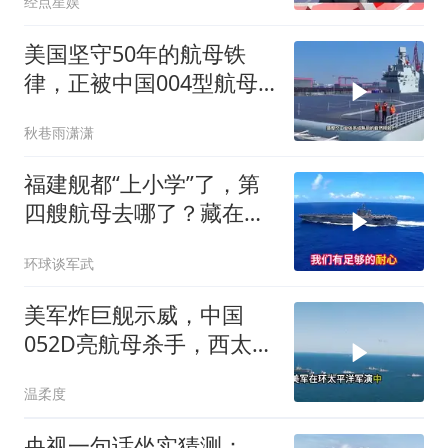
经点星娱
美国坚守50年的航母铁
律，正被中国004型航母
彻底改写
秋巷雨潇潇
福建舰都“上小学”了，第
四艘航母去哪了？藏在船
坞里的国之重器
环球谈军武
美军炸巨舰示威，中国
052D亮航母杀手，西太格
局变
温柔度
央视一句话坐实猜测：