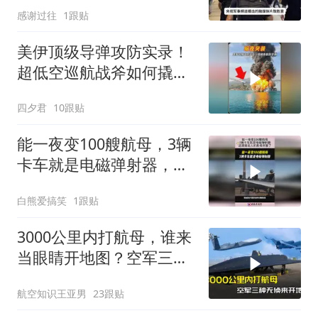
感谢过往
1跟贴
️美伊顶级导弹攻防实录！
超低空巡航战斧如何撬开
恰巴哈尔港
四夕君
10跟贴
能一夜变100艘航母，3辆
卡车就是电磁弹射器，这
简易无人机航母厉害了！
白熊爱搞笑
1跟贴
3000公里内打航母，谁来
当眼睛开地图？空军三种
无侦各有各的绝活
航空知识王亚男
23跟贴