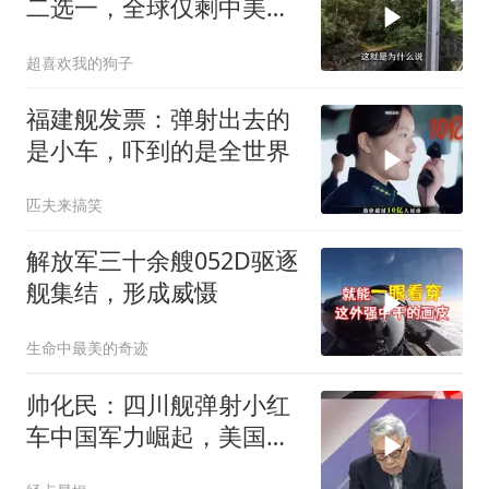
二选一，全球仅剩中美能
同时拥有！
超喜欢我的狗子
福建舰发票：弹射出去的
是小车，吓到的是全世界
匹夫来搞笑
解放军三十余艘052D驱逐
舰集结，形成威慑
生命中最美的奇迹
帅化民：四川舰弹射小红
车中国军力崛起，美国军
事霸权战后没了