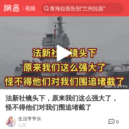
视频
青海拉面告别“兰州拉面”
以“新”破局 首发经济点亮城市消费活力
U17国足三战全胜
青海海西州茫崖市发生3.1级地震
我国编制完成新版全月地质图
台风白海豚登陆地点更新
巡查组提问 工作人员偷用手机查答案
00:00
16:55
看守所辅警收受10万获刑1年
Play
Ent
full
多地要求领导干部带头休假
法新社镜头下，原来我们这么强大了，
怪不得他们对我们围追堵截了
台风白海豚进入48小时警戒线
宇树科技发行价格150.80元/股
生活亨亨乐
0
山东