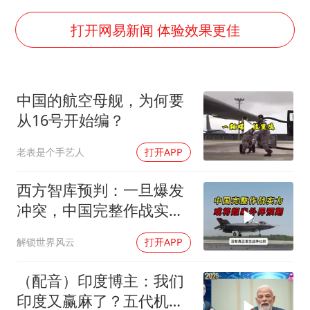
外交部发言人就广岛核爆81周年等答记者问
佛得角门将亮相智利俱乐部主场
打开网易新闻 体验效果更佳
首次证实！“胶球”存在
民警发现救助的拾荒老人是逃犯
中国的航空母舰，为何要
中方回应是否在太平洋海底开采稀土
从16号开始编？
27岁女子成组织卖淫集团主犯被通缉
老表是个手艺人
打开APP
法国将禁止“未经同意的电话营销”
奋进开新局 实干挑大梁
西方智库预判：一旦爆发
冲突，中国完整作战实力
或将超出外界预期
解锁世界风云
打开APP
（配音）印度博主：我们
印度又赢麻了？五代机还