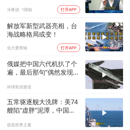
没搞利索，六代机标签先
冷夜说
1跟贴
打开APP
贴上了，欧洲还排着队求
合作
解放军新型武器亮相，台
海战略格局或变！
虫大爱剪辑
打开APP
俄媒把中国六代机扒了个
遍，最后那句“偶然发现”
打了引号，信息量太大
环球军武密语
五常驱逐舰大洗牌：美74
艘陷“虚胖”泥潭，中国数
量惊人破局
侃侃世界之最