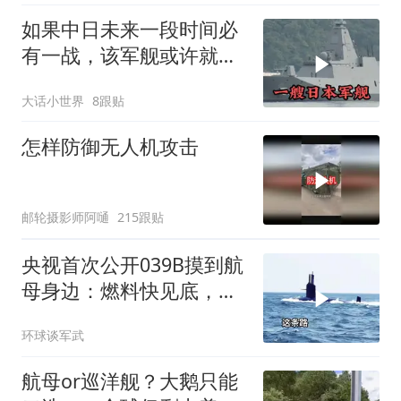
如果中日未来一段时间必
有一战，该军舰或许就是
其，主力舰艇之一
大话小世界
8跟贴
怎样防御无人机攻击
邮轮摄影师阿嗵
215跟贴
央视首次公开039B摸到航
母身边：燃料快见底，掉
深30米，最终锁定大鱼
环球谈军武
航母or巡洋舰？大鹅只能