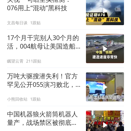
076用上“混动”黑科技
文昌每日谈
1跟贴
17个月干完别人30个月的
活，004航母让美国造船
业坐不住
瞩望云霄
211跟贴
万吨大驱搜潜失利！官方
罕见公开055演习败北，
水下破局不容易
小熊回收站
1跟贴
中国机器狼火箭筒机器人
量产，战场禁区被彻底打
破