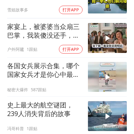
举动他们瞬间傻眼！
雪姐故事多
打开APP
家宴上，被婆婆当众扇三
巴掌，我装傻没还手，悄
悄卖别墅搬家，8天后丈
户外阿毽
1跟贴
打开APP
夫全家10人被新户主请出
家门
各国女兵展示合集，哪个
国家女兵才是你心中最飒
的？
秘密大爆炸
587跟贴
史上最大的航空谜团，
239人消失背后的故事
冯哥科普
1跟贴