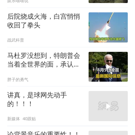
娱乐喵喵说
后院烧成火海，白宫悄悄
收回了拳头
战武科普
马杜罗没想到，特朗普会
当着全世界的面，承认一
个众所周知的事实
胖子的勇气
讲真，是球网先动手
的！！！
新媒体
40跟贴
论背景音乐的重要性！！