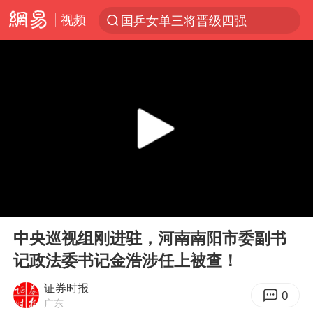
视频
国乒女单三将晋级四强
光影经济撬动暑期消费新蓝海
浙江上海等地有大雨或暴雨
新疆优化调整景区内自驾服务费
微信又有新功能，你可以“撤回”你的撤回了！
“新疆的交警怎么个个像我妈”
情侣平潭拍日出坠崖1死1伤
00:00
00:06
上四休三，但降薪1000元，你接受吗？
Play
Ent
full
西湖突现狂风暴雨 游客瞬间被浇透
中央巡视组刚进驻，河南南阳市委副书
记政法委书记金浩涉任上被查！
台当局重金为“台独”织“皇帝新衣”
白海豚将正面袭击贯穿浙江
证券时报
0
广东