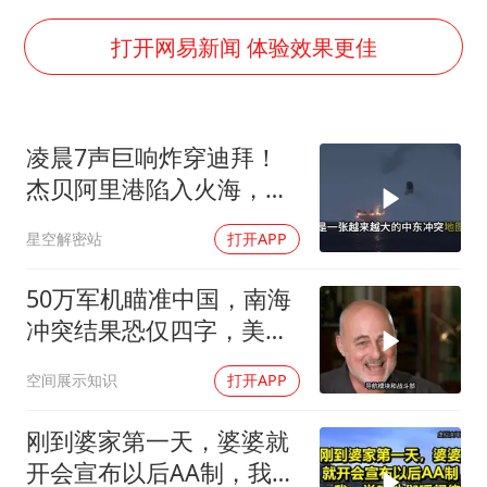
《欢迎来龙餐馆》口碑
郑丽文：台湾从来没有“独立”过
打开网易新闻 体验效果更佳
几元成本的AI广告导致千万市值蒸发
茅台部分直营店飞天茅台提价
凌晨7声巨响炸穿迪拜！
酒店回应车内过夜被收150元
杰贝阿里港陷入火海，美
商场现钱学森巨幅海报 负责人回应
军弹药库告急让中东盟友
星空解密站
打开APP
彻底心寒
杭州全市有序停课
乐享全民健身 共筑健康中国
50万军机瞄准中国，南海
冲突结果恐仅四字，美防
长曾紧急下令
空间展示知识
打开APP
刚到婆家第一天，婆婆就
开会宣布以后AA制，我一