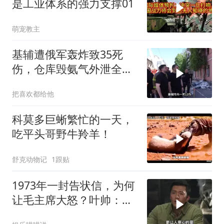
是工业体系的强力支撑01
萌宠教主
基辅遭俄军轰炸致35死
伤，仓库毁氨气外泄全城
警报
把喜欢都给他
科莫多巨蜥繁忙的一天，
吃平头哥野牛羚羊！
舒克动物记
1跟贴
1973年一封告状信，为何
让毛主席大怒？叶帅：杀
一儆百！