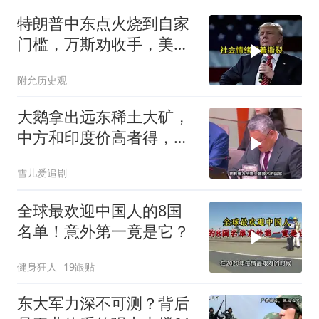
特朗普中东点火烧到自家
门槛，万斯劝收手，美国
本土真可能挨打
附允历史观
大鹅拿出远东稀土大矿，
中方和印度价高者得，背
后全是各种算计
雪儿爱追剧
全球最欢迎中国人的8国
名单！意外第一竟是它？
健身狂人
19跟贴
东大军力深不可测？背后