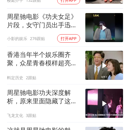
樱庭芥子
132跟贴
打开APP
周星驰电影《功夫女足》
片段，女守门员出手迅
猛，一次比一次搞笑
小影的娱乐
276跟贴
打开APP
香港当年半个娱乐圈齐
聚，众星青春模样超亮
眼，星爷现身瞬间惊艳
料定历史
2跟贴
周星驰电影功夫深度解
析，原来里面隐藏了这么
多细节？
飞龙文化
3跟贴