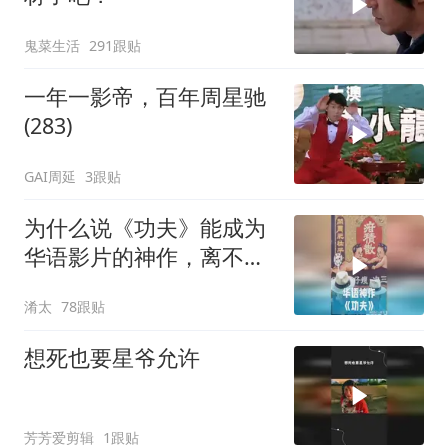
鬼菜生活
291跟贴
一年一影帝，百年周星驰
(283)
GAI周延
3跟贴
为什么说《功夫》能成为
华语影片的神作，离不开
周星驰的坚守？
淆太
78跟贴
想死也要星爷允许
芳芳爱剪辑
1跟贴