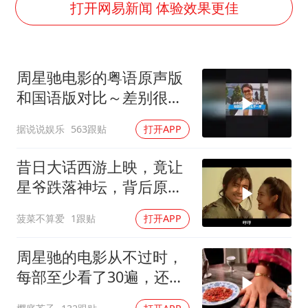
酒店回应车内过夜被收150元
打开网易新闻 体验效果更佳
网传《披荆斩棘2026》名单
牛津大学一纸声明甩不了锅
周星驰电影的粤语原声版
儿子陪躺平老爹体验外卖员火了
和国语版对比～差别很
浙江台州《告全体市民书》
大！讲粤语的星爷才是他
据说说娱乐
563跟贴
打开APP
香港宏福苑火灾或由烟头引起
自己！
西贝创始人贾国龙押注鲜羊赛道
昔日大话西游上映，竟让
人民的健康、体质、幸福一脉相承
星爷跌落神坛，背后原因
揭秘
菠菜不算爱
1跟贴
打开APP
周星驰的电影从不过时，
每部至少看了30遍，还是
很喜欢看