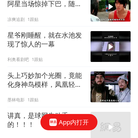
阿星当场惊掉下巴，随后
高歌一曲
凉爽追剧
1跟贴
星爷刚睡醒，就在水池发
现了惊人的一幕
利奥看剧吧
1跟贴
头上巧妙加个光圈，竟能
化身神鸟模样，凤凰轻松
打造而成
墨林电影
1跟贴
讲真，是球网先动手
App内打开
的！！！