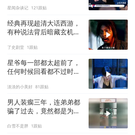
早说
星闻杂谈记
121跟贴
经典再现超清大话西游，
有种说法背后暗藏玄机，
月光宝盒故事深度解读
了史剧堂
1跟贴
星爷每一部都太超前了，
任何时候回看都不过时，
后劲十足
淡淡的小美好
81跟贴
男人装瘸三年，连弟弟都
骗了过去，竟然都是为了
这一刻！
白雪不是胖
1跟贴