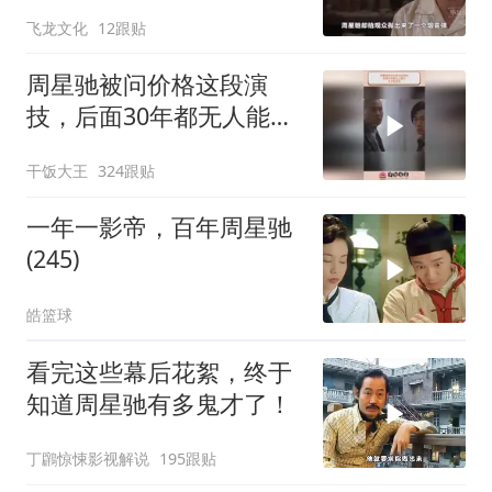
被谁干飞的？
飞龙文化
12跟贴
周星驰被问价格这段演
技，后面30年都无人能
及，天才型演员
干饭大王
324跟贴
一年一影帝，百年周星驰
(245)
皓篮球
看完这些幕后花絮，终于
知道周星驰有多鬼才了！
丁鸊惊悚影视解说
195跟贴