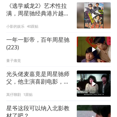
《逃学威龙2》艺术性拉
满，周星驰经典港片越品
越有味
小影的娱乐
40跟贴
一年一影帝，百年周星驰
(223)
量子痛觉
光头佬麦嘉竟是周星驰师
父，他主演喜剧电影，承
载无数人童年
嵩仔聊剧
1跟贴
星爷这段可以纳入北影教
材了吧？