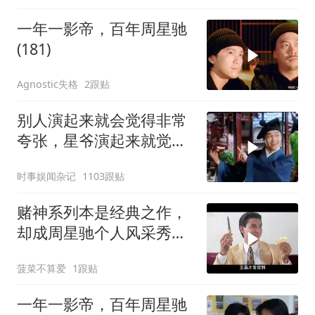
一年一影帝，百年周星驰
(181)
Agnostic失格
2跟贴
别人演起来就会觉得非常
夸张，星爷演起来就觉得
特别自然
时事娱闻杂记
1103跟贴
赌神系列本是经典之作，
却成周星驰个人风采秀，
还带成龙抢镜
菠菜不算爱
1跟贴
一年一影帝，百年周星驰