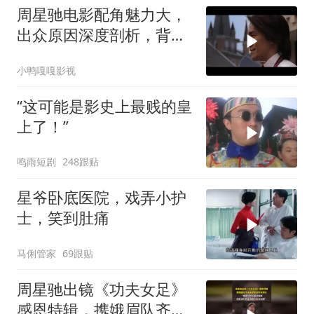
周星驰电影配角魅力大，
出众原因深度剖析，背后
故事值得细品
小鸭嘎嘎影视
“这可能是影史上最贱的皇
上了！”
鸣雨短剧
248跟贴
星爷卧底医院，戏弄小护
士，笑到肚痛
马俐管家
69跟贴
周星驰出镜《功夫女足》
感恩特辑，携娥眉队齐声