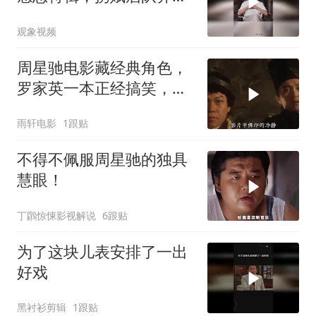
高喊致谢所有观众
观象视频
周星驰电影藏经典角色，
罗家英一本正经搞笑，星
爷作品再添亮点
雨轩电影
1跟贴
不得不佩服周星驰的独具
慧眼！
丁鸊惊悚影视解说
6跟贴
为了这块儿表安排了一出
好戏
黑衬衫剪辑
1跟贴