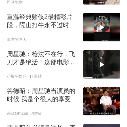
司马能耐
重温经典赌侠2最精彩片
段，隔山打牛永不过时
南方的冬天
周星驰：枪法不在行，飞
刀才是绝活！这部电影你
看过吗？
小影的娱乐
11跟贴
谷德昭：周星驰当演员的
时候 我是个很大的享受
莉泽Official
7跟贴