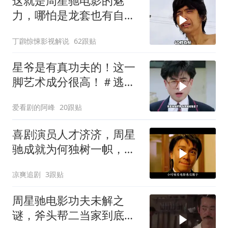
这就是周星驰电影的魅
力，哪怕是龙套也有自己
的高光时刻！
丁鸊惊悚影视解说
62跟贴
星爷是有真功夫的！这一
脚艺术成分很高！＃逃学
威龙
爱看剧的阿峰
20跟贴
喜剧演员人才济济，周星
驰成就为何独树一帜，他
人难望其项背
凉爽追剧
3跟贴
周星驰电影功夫未解之
谜，斧头帮二当家到底是