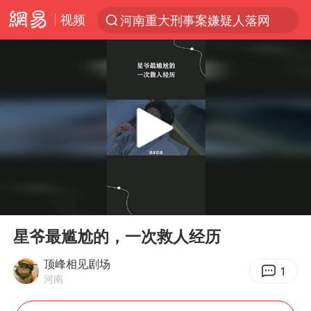
视频
河南重大刑事案嫌疑人落网
解锁各地夏日限定体验
浙江上海等地有大雨或暴雨
马斯克拒绝乌用星链打击俄境内目标
西湖突现狂风暴雨 游客瞬间被浇透
金饰克价一夜涨回1300元
新疆景区自驾服务费改为按车收费
00:00
00:28
永和豆浆创始人林炳生去世
Play
Ent
full
视频丨中国东方电气集团原党组副书记、董事宋致远被查
星爷最尴尬的，一次救人经历
梁家辉：到内地拍戏不是北上是回归
顶峰相见剧场
1
河南
白海豚将正面袭击贯穿浙江