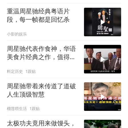
重温周星驰经典粤语片
段，每一帧都是回忆杀
小影的娱乐
周星驰代表作食神，华语
美食片经典之作，值得深
度品味
料定历史
1跟贴
周星驰带着来传道了道破
人生顶级智慧
榴莲唠生活
1跟贴
太极功夫竟用来做馒头，