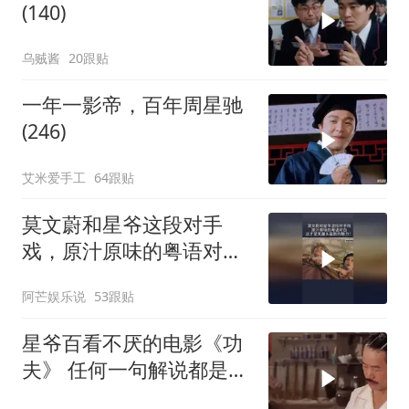
(140)
乌贼酱
20跟贴
一年一影帝，百年周星驰
(246)
艾米爱手工
64跟贴
莫文蔚和星爷这段对手
戏，原汁原味的粤语对
白，这才是无厘头喜剧的
阿芒娱乐说
53跟贴
魅力！
星爷百看不厌的电影《功
夫》 任何一句解说都是对
电影的亵渎