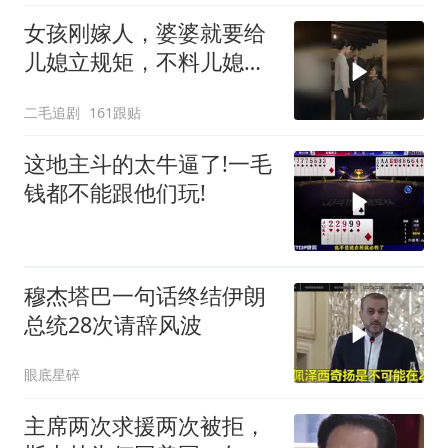
女孩刚嫁人，婆婆就要给
儿媳立规矩，不料儿媳不
是好惹的！
二毛追剧
161跟贴
这地主斗的太牛逼了!一毛
钱都不能跟他们玩!
穆杰塔巴一句话终结伊朗
总统28次请辞风波
眼底星碎
主席两次求援两次被拒，