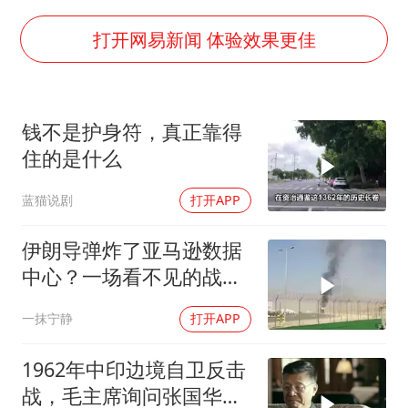
上海大部迎大暴雨
《龙餐馆》 冲奖
打开网易新闻 体验效果更佳
《披荆斩棘2026》阵容官宣
“伊斯兰版北约”出现
钱不是护身符，真正靠得
伯克希尔净买入约200亿美元股票
住的是什么
以军士兵把枪口对准中国记者
蓝猫说剧
打开APP
构建更高水平的全民健身公共服务体系
伊朗导弹炸了亚马逊数据
中心？一场看不见的战争
正在改写规则
一抹宁静
打开APP
1962年中印边境自卫反击
战，毛主席询问张国华能