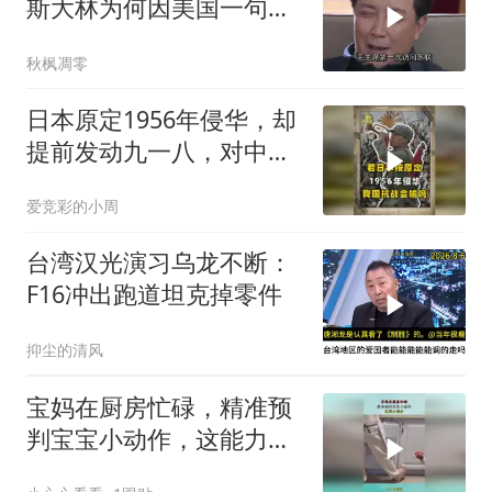
斯大林为何因美国一句话
态度大转弯？
秋枫凋零
日本原定1956年侵华，却
提前发动九一八，对中国
是福是祸？
爱竞彩的小周
台湾汉光演习乌龙不断：
F16冲出跑道坦克掉零件
抑尘的清风
宝妈在厨房忙碌，精准预
判宝宝小动作，这能力满
分！