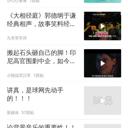
小心心看看
1跟贴
《大相径庭》郭德纲于谦
经典相声，故事笑料经典
不断！
九哥哥车评
搬起石头砸自己的脚！印
尼高官围剿中企，如今烂
摊子没人收
小陆搞笑日常
1跟贴
讲真，是球网先动手
的！！！
新媒体
57跟贴
论背景音乐的重要性！！