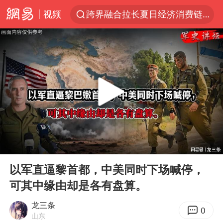
视频
跨界融合拉长夏日经济消费链条
白海豚逼近浙闽沿海
国足U17与阿森纳决赛取消 并列冠军
王艺迪2-4不敌张本美和止步4强
“白海豚”来了！第一批飞机已绑好
白海豚5次眼壁置换
王艺迪无缘横滨赛决赛
00:00
06:19
杭州部分地铁高架段临时停运
Play
Ent
full
2025年小学教师减少13.19万
以军直逼黎首都，中美同时下场喊停，
可其中缘由却是各有盘算。
浙江海域将现5到8米巨浪到狂浪
武契奇会见泽连斯基有何意图
龙三条
0
山东