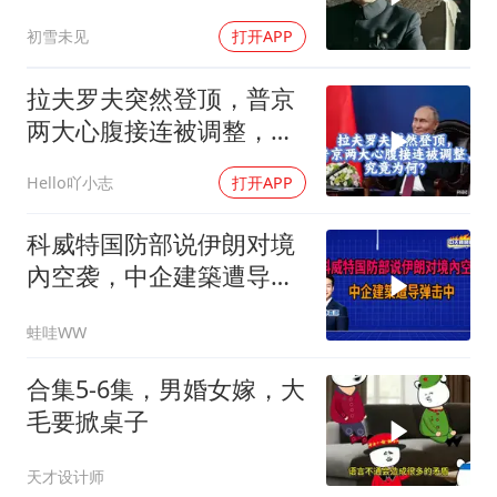
否获胜
初雪未见
打开APP
拉夫罗夫突然登顶，普京
两大心腹接连被调整，究
竟为何？
Hello吖小志
打开APP
科威特国防部说伊朗对境
內空袭，中企建築遭导弹
击中｜介文汲.谢寒冰.张
蛙哇WW
延廷｜辣晚报20260806
合集5-6集，男婚女嫁，大
毛要掀桌子
天才设计师