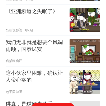
《亚洲频道之失眠了》
吕新说影视
1跟贴
我们无非就是想要个风调
雨顺，国泰民安
猫猫狗狗汪
这小伙家里困难，确认让
人蛮心疼的
包子同学呀
讲真，是球网先动手