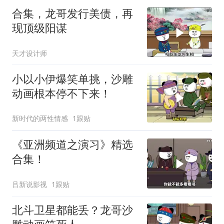
合集，龙哥发行美债，再
现顶级阳谋
天才设计师
小以小伊爆笑单挑，沙雕
动画根本停不下来！
新时代的两性情感
1跟贴
《亚洲频道之演习》精选
合集！
吕新说影视
1跟贴
北斗卫星都能丢？龙哥沙