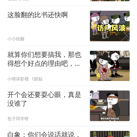
这脸翻的比书还快啊
小小段砸
就算你们想要搞我，那也
得想个好点的理由吧，这
这...他不成立啊
小萌讲影视
1跟贴
开个会还要耍心眼，真是
没谁了
包子同学呀
白象：你们会说话就说，