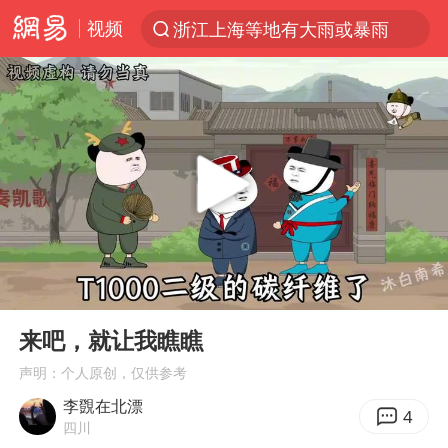
浙江上海等地有大雨或暴雨
视频
光影经济撬动暑期消费新蓝海
新疆优化调整景区内自驾服务费
“新疆的交警怎么个个像我妈”
西湖突现狂风暴雨 游客瞬间被浇透
香港正式允许“拒绝抢救”
情侣在平潭拍日出时坠崖致一死一伤
《欢迎来龙餐馆》口碑
00:00
03:09
白海豚将正面袭击贯穿浙江
Play
Ent
full
来吧，就让我瞧瞧
郑丽文：台湾从来没有“独立”过
声明：个人原创，仅供参考
几元成本的AI广告导致千万市值蒸发
李覴在北漂
4
酒店回应车内过夜被收150元
四川