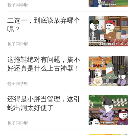
包子同学呀
二选一，到底该放弃哪个
呢？
包子同学呀
这拖鞋绝对有问题，搞不
好还真是什么上古神器！
包子同学呀
还得是小胖当管理，这引
蛇出洞太好使了
包子同学呀