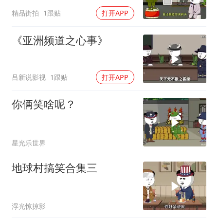
精品街拍
1跟贴
打开APP
《亚洲频道之心事》
吕新说影视
1跟贴
打开APP
你俩笑啥呢？
星光乐世界
地球村搞笑合集三
浮光惊掠影