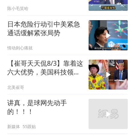
范围！台媒点评
陈小毛笑哈
日本危险行动引中美紧急
通话缓解紧张局势
情动则心痛就
【崔哥天天侃8/3】靠着这
六大优势，美国科技领军
全世界
北美崔哥
讲真，是球网先动手
的！！！
新媒体
55跟贴