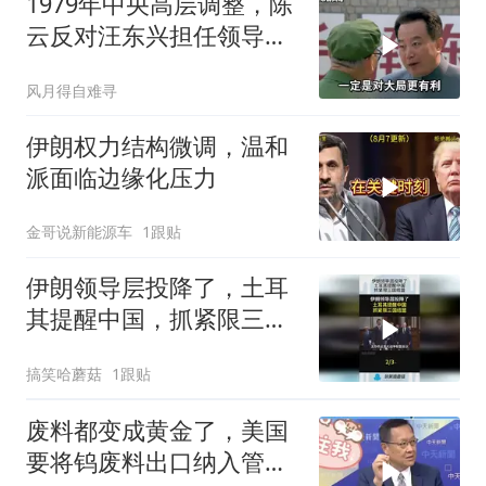
1979年中央高层调整，陈
云反对汪东兴担任领导职
务
风月得自难寻
伊朗权力结构微调，温和
派面临边缘化压力
金哥说新能源车
1跟贴
伊朗领导层投降了，土耳
其提醒中国，抓紧限三国
结盟！
搞笑哈蘑菇
1跟贴
废料都变成黄金了，美国
要将钨废料出口纳入管制