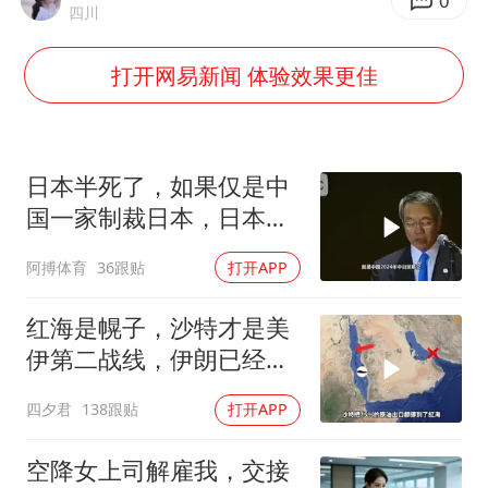
0
四川
央视新主播李秋莹孙亚鹏亮相
打开网易新闻 体验效果更佳
白海豚登陆前还将加强
娜扎称眼睛恢复情况不太妙
河南刑案嫌犯被抓 逃窜时伤害多人
日本半死了，如果仅是中
三警齐发！多地10级以上雷暴大风
国一家制裁日本，日本可
大爷听AI洒农药 150亩苗一夜枯萎
能还剩一口气
阿搏体育
36跟贴
打开APP
车企回归实体按键
乐享全民健身 共筑健康中国
红海是幌子，沙特才是美
伊第二战线，伊朗已经输
了？
四夕君
138跟贴
打开APP
空降女上司解雇我，交接