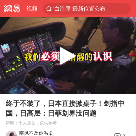
“白海豚”最新位置公布
视频
白海豚10级风圈已触及浙江台州
光影经济撬动暑期消费新蓝海
以军士兵把枪口对准中国记者
河南警方公开征集黑恶犯罪线索
谢霆锋演唱会隔空祝王菲生日快乐
方桃子代言广告视频已下架
WTT横滨冠军赛女单四强国乒占三席
00:00
06:39
Play
Ent
浙江省发出今年第2号指挥长令
full
终于不装了，日本直接掀桌子！剑指中
一周大涨超7% 金价为何突然上涨
国，日高层：日菲划界没问题
情侣在平潭拍日出时坠崖致一死一伤
声明：个人原创，仅供参考
南风不及你温柔
生产也能“拼单”了