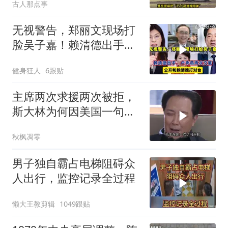
古人那点事
无视警告，郑丽文现场打
脸吴子嘉！赖清德出手，
卢秀燕再次交底
健身狂人
6跟贴
主席两次求援两次被拒，
斯大林为何因美国一句话
态度大转弯？
秋枫凋零
男子独自霸占电梯阻碍众
人出行，监控记录全过程
懒大王教剪辑
1049跟贴