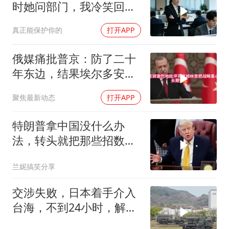
时她问部门，我冷笑回
答：明天
真正能保护你的
打开APP
俄媒痛批普京：防了二十
年东边，结果埃尔多安把
后院抄了
聚焦最新动态
打开APP
特朗普拿中国没什么办
法，转头就把那些招数，
全往莫迪身上招呼了
兰妮搞笑分享
交涉失败，日本着手介入
台海，不到24小时，解放
军军机3路出动