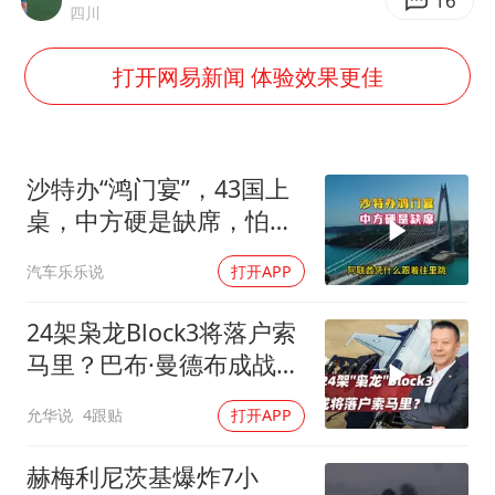
实时追踪台风白海豚
16
四川
浙江台州《告全体市民书》
打开网易新闻 体验效果更佳
女主硬加吻戏短剧已下架
浙江一9岁男孩被海浪卷走仍在搜救中
郑丽文：台湾从来没有“独立”过
沙特办“鸿门宴”，43国上
网传《披荆斩棘2026》名单
桌，中方硬是缺席，怕得
罪伊朗？格局小了
董璇小酒窝朵朵为佟丽娅庆生
汽车乐乐说
打开APP
人民的健康、体质、幸福一脉相承
24架枭龙Block3将落户索
马里？巴布·曼德布成战略
支点
允华说
4跟贴
打开APP
赫梅利尼茨基爆炸7小