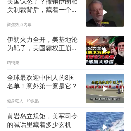
美国认怂了？撤销伊朗相
关制裁背后，藏着一个说
不出口的尴尬
聚焦热点内幕
伊朗火力全开，美基地沦
为靶子，美国霸权正崩
盘，中东诸国大恐慌
凶鸭栗
全球最欢迎中国人的8国
名单！意外第一竟是它？
健身狂人
19跟贴
黄岩岛立规矩，美军司令
的喊话里藏着多少玄机