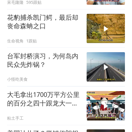
呆毛隆隆
595跟贴
花豹捕杀凯门鳄，最后却
丧命森蚺之口
生命视角
1跟贴
台军封桥演习，为何岛内
民众先炸锅？
小怪吃美食
大毛拿出1700万平方公里
的百分之四十跟龙大一起
开发[震惊][震惊]
粘土手工