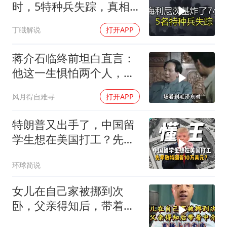
时，5特种兵失踪，真相
远超想象
丁睋解说
打开APP
蒋介石临终前坦白直言：
他这一生惧怕两个人，却
只敬佩一个人！
风月得自难寻
打开APP
特朗普又出手了，中国留
学生想在美国打工？先孝
敬他10万美元再说
环球简说
女儿在自己家被挪到次
卧，父亲得知后，带着中
介直接上门卖房