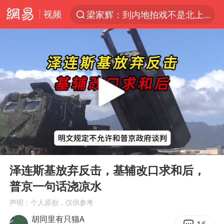
视频
梁家辉：到内地拍戏不是北上是回归
解锁各地夏日限定体验
浙江温州发布台风橙色预警信号
白海豚将正面袭击贯穿浙江
富婆带资进组给自己硬加60多场吻戏
金饰克价一夜涨回1300元
名创优品一次性内裤 颜面尽失
00:00
06:10
视频丨中国东方电气集团原党组副书记、董事宋致远被查
Play
Ent
full
46岁的殷桃看着像20岁
泽连斯基放弃反击，基辅改口求和后，
普京一句话浇凉水
包文婧：二胎很难一碗水端平
声明：个人原创，仅供参考
香港宏福苑火灾或由烟头引起
胡同里有只猫A