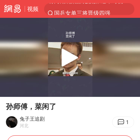
视频
国乒女单三将晋级四强
光影经济撬动暑期消费新蓝海
微信又有新功能，你可以“撤回”你的撤回了！
陈思诚零点晒照为佟丽娅庆生
新疆优化调整景区内自驾服务费
《欢迎来龙餐馆》口碑
情侣平潭拍日出坠崖1死1伤
00:00
00:33
白海豚将正面袭击贯穿浙江
Play
Ent
full
黄金牛市回来了吗
孙师傅，菜闲了
夏日经济乘“热”而上 消费市场向“新”而行
兔子王追剧
1
河北
36岁男演员成景区NPC后人气爆棚