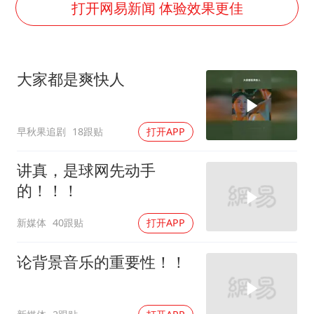
宇树王兴兴被问了360多个问题
打开网易新闻 体验效果更佳
全民健身事业高质量发展
上四休三，但降薪1000元，你接受吗？
大家都是爽快人
唐田赛前发布会上引用《孙子兵法》
台当局重金为“台独”织“皇帝新衣”
早秋果追剧
18跟贴
打开APP
检测列车撞人致11死2伤 涉事单位被罚
商场现钱学森巨幅海报 负责人回应
讲真，是球网先动手
乐享全民健身 共筑健康中国
的！！！
新媒体
40跟贴
打开APP
论背景音乐的重要性！！