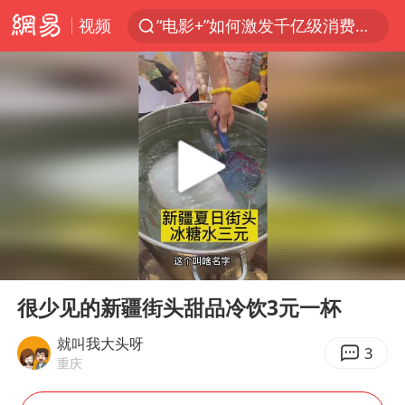
视频
“电影+”如何激发千亿级消费新活力？
东航新规：提前14天可免费退改签
台风白海豚中心风力增强
日本试射“战斧”导弹，国防部回应
曝韩国足协为外籍裁判员安排色情招待
四川宜宾市高县4.9级地震致1人死亡
向鹏0-3不敌张本智和
00:00
00:47
百花奖开幕式
Play
Ent
full
“新疆阿勒泰八月能滑雪”不实
很少见的新疆街头甜品冷饮3元一杯
我国外贸延续良好增长态势
就叫我大头呀
3
重庆
刘国正说向鹏打得很窝囊