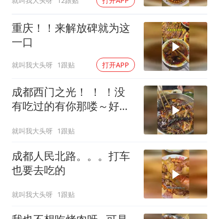
就叫我大头呀
12跟贴
打开APP
重庆！！来解放碑就为这
一口
就叫我大头呀
1跟贴
打开APP
成都西门之光！ ！ ！没
有吃过的有你那喽～好好
吃
就叫我大头呀
1跟贴
成都人民北路。。。打车
也要去吃的
就叫我大头呀
1跟贴