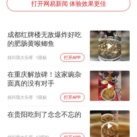
陈幸同晋级WTT横滨冠军赛8强
打开网易新闻 体验效果更佳
国防部：坚决反制任何闹海挑衅图谋
宇树科技中一签需缴款7.54万元
成都红牌楼无敌爆炸好吃
广东雷州通报特教老师招聘违规事件
的肥肠黄喉鲫鱼
两名乘客在飞机上因调节座椅起冲突
就叫我大头呀
1跟贴
打开APP
AI会终结印度“外包神话”吗
夯实基础开新局
在重庆解放碑！这家豌杂
面真的没有对手
就叫我大头呀
1跟贴
打开APP
在贵阳吃到了念念不忘的