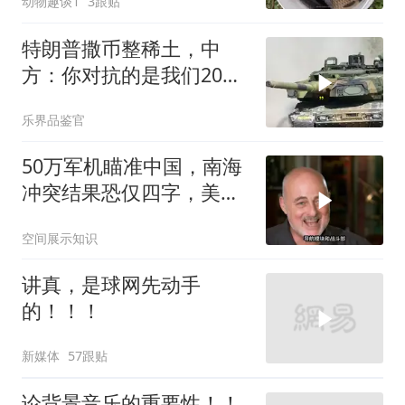
动物趣谈1
3跟贴
特朗普撒币整稀土，中
方：你对抗的是我们20年
的读书声
乐界品鉴官
50万军机瞄准中国，南海
冲突结果恐仅四字，美防
长曾紧急下令
空间展示知识
讲真，是球网先动手
的！！！
新媒体
57跟贴
论背景音乐的重要性！！