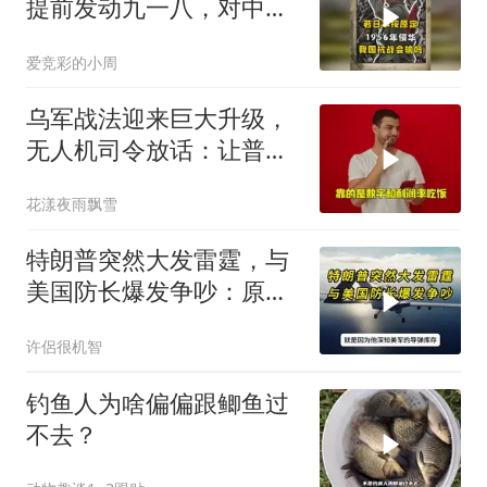
提前发动九一八，对中国
是福是祸？
爱竞彩的小周
乌军战法迎来巨大升级，
无人机司令放话：让普京
看看，谁才是赢家
花漾夜雨飘雪
特朗普突然大发雷霆，与
美国防长爆发争吵：原来
你们都在骗我
许侶很机智
钓鱼人为啥偏偏跟鲫鱼过
不去？