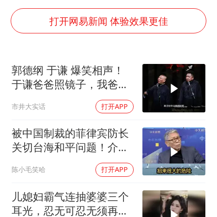
周星驰妈妈现身香港首映礼
上海地铁4条线路全线停运
打开网易新闻 体验效果更佳
湖北启动重大气象灾害三级应急响应
费大厨口号更改 不再宣传小炒肉大王
郭德纲 于谦 爆笑相声！
56岁刘奕君跟13岁女儿合跳
于谦爸爸照镜子，我爸爸
从科技创新看开局起步的时与势
东方不败呀，两口子长反
市井大实话
打开APP
了
被中国制裁的菲律宾防长
关切台海和平问题！介文
汲：手伸的太长了
陈小毛笑哈
打开APP
儿媳妇霸气连抽婆婆三个
耳光，忍无可忍无须再