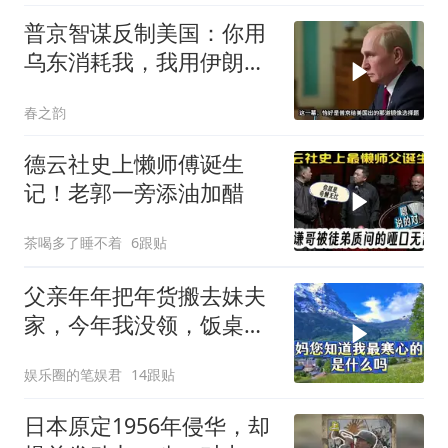
普京智谋反制美国：你用
乌东消耗我，我用伊朗消
耗你
春之韵
德云社史上懒师傅诞生
记！老郭一旁添油加醋
茶喝多了睡不着
6跟贴
父亲年年把年货搬去妹夫
家，今年我没领，饭桌上
儿子一句话全家沉默
娱乐圈的笔娱君
14跟贴
日本原定1956年侵华，却