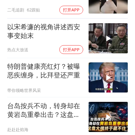
忍，太解气了！
二毛追剧
62跟贴
打开APP
以宋希濂的视角讲述西安
事变始末
热点大放送
打开APP
特朗普健康亮红灯？被曝
恶疾缠身，比拜登还严重
带你领略世界风采
台岛按兵不动，转身却在
黄岩岛重拳出击？这盘大
棋终于藏不住了
赴赴赴焰海