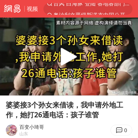
视频
奥沙利文晋级斯诺克中国公开赛16强
路虎卫士110 HSE限时降价
我国发现稀散金属独立新矿物——乌斯河锗矿
上海鼓励居家办公
部分银行上调存款利率
小沈阳加盟《披荆斩棘》
新疆生产建设兵团生态环境局原局长被查
00:00
19:28
朱一龙的鼻子怎么了
Play
Ent
full
大疆错失宇树
婆婆接3个孙女来借读，我申请外地工
作，她打26通电话：孩子谁管
5万小车卖不动 微型代步车集体遇冷
4.2平卫生间补漏注胶花1.55万
百变小琦哥
0
山东