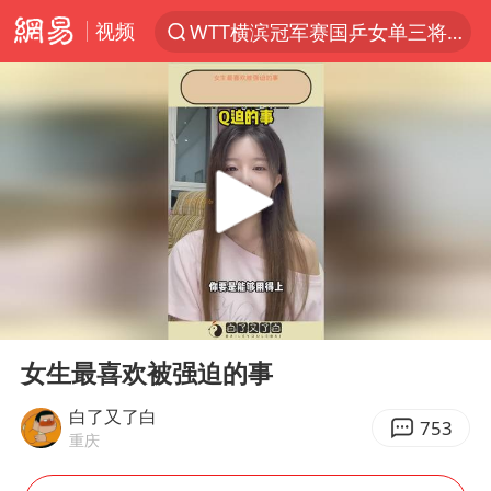
视频
WTT横滨冠军赛国乒女单三将晋级四强
光影经济撬动暑期消费新蓝海
日本发布排名：“中国第一，美日德韩英法居后”
微信又有新功能，你可以“撤回”你的撤回了！
大V：马科斯把路走绝了
白海豚将正面袭击贯穿浙江
情侣在平潭拍日出时坠崖致一死一伤
00:00
00:33
杭州全市有序停课
Play
Ent
full
《欢迎来龙餐馆》口碑
女生最喜欢被强迫的事
检测列车撞人致11死2伤 涉事单位被罚
白了又了白
753
重庆
泰国初中生饮弹自尽前开了26枪