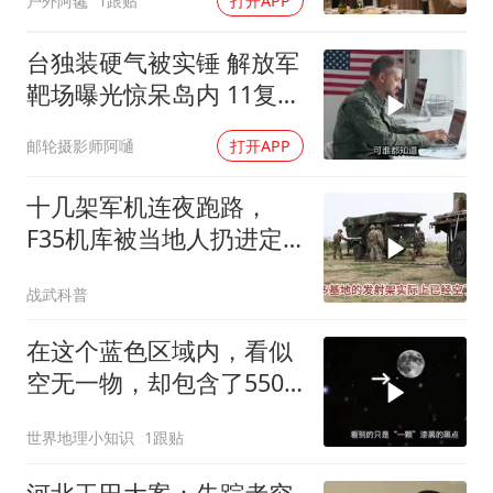
户外阿毽
1跟贴
打开APP
夫全家10人被新户主请出
家门
台独装硬气被实锤 解放军
靶场曝光惊呆岛内 11复刻
台北城反登陆演练全公开
邮轮摄影师阿嗵
打开APP
十几架军机连夜跑路，
F35机库被当地人扔进定
位器，美军在中东的老底
战武科普
让人掀了个干净
在这个蓝色区域内，看似
空无一物，却包含了5500
个星系！
世界地理小知识
1跟贴