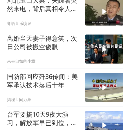
河北玉田大案：失踪者突
然来电，背后真相令人震
惊
粤语音乐喷泉
离婚当天妻子得意笑，次
日公司被搬空傻眼
来去自如的小章
国防部回应歼36传闻：美
军承认技术落后十年
揭秘世间万象
台军要搞10天9夜大演
习，解放军早已到位，美