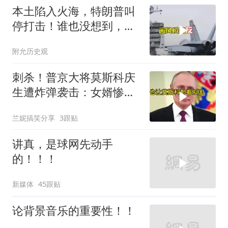
本土陷入火海，特朗普叫
停打击！谁也没想到，中
方已完成南海布局
附允历史观
刺杀！普京大将莫斯科庆
生遭炸弹袭击：女婿惨
死，女儿重伤
兰妮搞笑分享
3跟贴
讲真，是球网先动手
的！！！
新媒体
45跟贴
论背景音乐的重要性！！