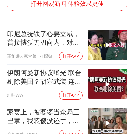
酒店花洒现排泄物住客索赔遭拒
打开网易新闻 体验效果更佳
夏日经济乘“热”而上 消费市场向“新”而行
36岁男演员成景区NPC后人气爆棚
印尼总统铁了心要立威，
身体出现这几个信号可能是肝在求救
普拉博沃刀刃向内，对准
宇树王兴兴被问了360多个问题
“华人财阀”？
王姐懒人家常菜
71跟贴
打开APP
全民健身事业高质量发展
上四休三，但降薪1000元，你接受吗？
伊朗阿曼新协议曝光 联合
乐享全民健身 共筑健康中国
剔除美国？胡塞武装 连攻
2天酿32死｜介文汲.黄介
蛙哇WW
打开APP
正.栗正杰｜辣晚报
20260808
家宴上，被婆婆当众扇三
巴掌，我装傻没还手，悄
悄卖别墅搬家，8天后丈