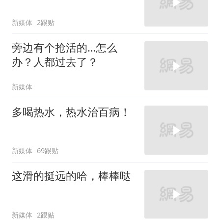
新媒体
2跟贴
旁边有个抢活的…怎么
办？人都过去了？
新媒体
多喝热水，热水治百病！
新媒体
69跟贴
这滑的挺远的哈，棒棒哒
新媒体
2跟贴