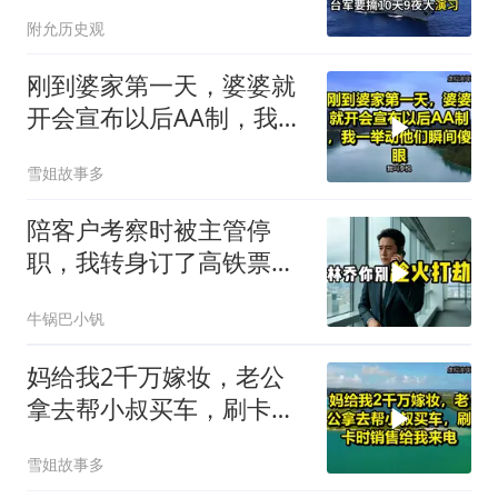
国那套“保台”承诺早就变
附允历史观
味了
刚到婆家第一天，婆婆就
开会宣布以后AA制，我一
举动他们瞬间傻眼！
雪姐故事多
陪客户考察时被主管停
职，我转身订了高铁票。
2小时后总监急疯了：12
牛锅巴小钒
亿合同没你根本签不了
妈给我2千万嫁妆，老公
拿去帮小叔买车，刷卡时
销售给我来电！
雪姐故事多