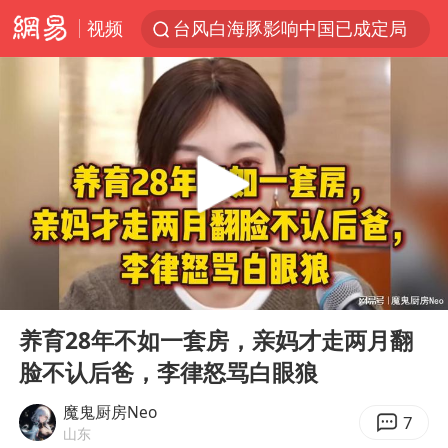
视频
台风白海豚影响中国已成定局
中方回应是否开采太平洋海底稀土资源
外交部发言人就广岛核爆81周年等答记者问
昆明石林火把节
台风白海豚即将进入48小时警戒线
我国编制完成新版全月地质图
胡塞武装袭扰红海航运行动升级
00:00
19:40
郑国霖回应去景区上班被保安拦下
Play
Ent
full
80后女柜员逆袭成4200亿银行副行长
养育28年不如一套房，亲妈才走两月翻
脸不认后爸，李律怒骂白眼狼
感觉全东北都在等7号
扎哈罗娃批广岛市长不提美国原子弹
魔鬼厨房Neo
7
山东