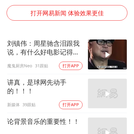
泰国一女公务员妆容引争议 本人回应
女子利用漏洞0元薅走3000多件家电
打开网易新闻 体验效果更佳
把党建设得更加坚强有力
关之琳否认与27岁模特的恋情
刘镇伟：周星驰含泪跟我
多地要求领导干部带头休假
说，有什么好电影记得留
奋进开新局 实干挑大梁
给朱茵做
魔鬼厨房Neo
31跟贴
打开APP
讲真，是球网先动手
的！！！
新媒体
39跟贴
打开APP
论背景音乐的重要性！！