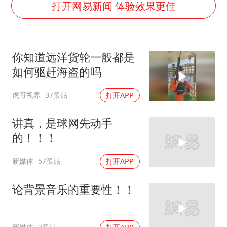
上海全力守护市民“菜篮子”
打开网易新闻 体验效果更佳
以军士兵把枪口对准中国记者
暑期研学游升温 在旅途中增长知识
你知道远洋货轮一般都是
猫咪过火把节被抹成黑猫
如何驱赶海盗的吗
BLG经理辟谣Bin离队
虎哥视界
37跟贴
打开APP
曹颖儿子首次演长剧
总书记点赞的非遗苗绣焕发新生机
讲真，是球网先动手
的！！！
新媒体
57跟贴
打开APP
论背景音乐的重要性！！