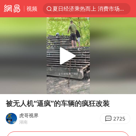
视频
夏日经济乘热而上 消费市场向新而行
白海豚对华东华北影响会大于巴威
王传君 《披荆斩棘》
哈马斯称坚持加沙停火协议路线图
于东来回应胖东来近25年老店年底关闭
独闯南太行的失联女生最后轨迹已确认
美将每月供乌爱国者拦截导弹
00:00
01:38
国足U17与阿森纳决赛取消 并列冠军
Play
Ent
full
香港刷新1884年以来最高气温纪录
被无人机“逼疯”的车辆的疯狂改装
央视新主播李秋莹母校发文祝贺
虎哥视界
2725
湖南
上门女婿出轨女邻居多年被判重婚罪