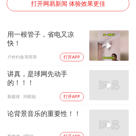
国乒男单横滨冠军赛全军覆没
打开网易新闻 体验效果更佳
胡彦斌获《歌手2026》歌王
东航：国内客票提前14天免费退改
用一根管子，省电又凉
38岁演员求职万岁山NPC成功
快！
“今天得有40℃了吧 为啥还不预警”
户外钓鱼哥阿旱
打开APP
夯实基础开新局
讲真，是球网先动手
的！！！
新媒体
39跟贴
打开APP
论背景音乐的重要性！！