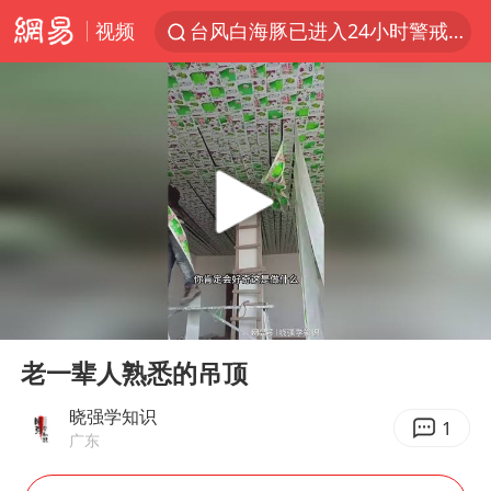
视频
台风白海豚已进入24小时警戒线
全球首个长时储能一体化产业园量产
名创优品回应女子吐槽内裤质量差
中巨芯：上半年归母净利润1405.77万元
四川宜宾市高县4.9级地震致1人死亡
中国女篮70-67险胜尼日利亚女篮
上海：台风白海豚或将带来龙卷风
00:00
00:52
U17国足点球大战淘汰河床晋级决赛
Play
Ent
full
秋天的第一杯奶茶到底有多火
老一辈人熟悉的吊顶
国防部：中国军队坚决反制任何闹海挑衅图谋
晓强学知识
1
广东
百花奖开幕式