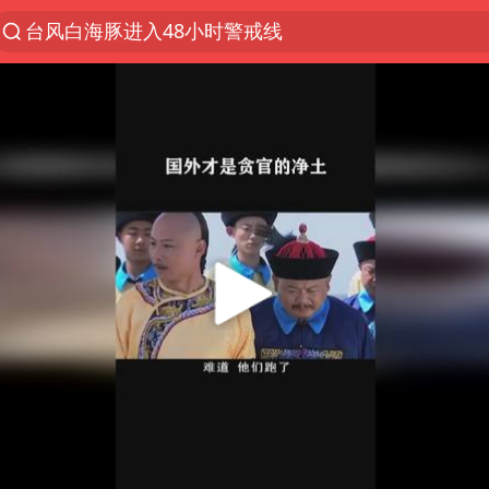
台风白海豚进入48小时警戒线
中方回应是否在太平洋海底开采稀土
台风白海豚影响中国已成定局
佛得角门将亮相智利俱乐部主场
U17国足1分钟轰2球
五粮液渠道价一箱上涨近百元
宇树科技发行价格150.80元/股
法国将禁止“未经同意的电话营销”
宇树科技王兴兴身家有望超200亿元
泰国一女公务员妆容引争议 本人回应
80后女柜员逆袭成4200亿银行副行长