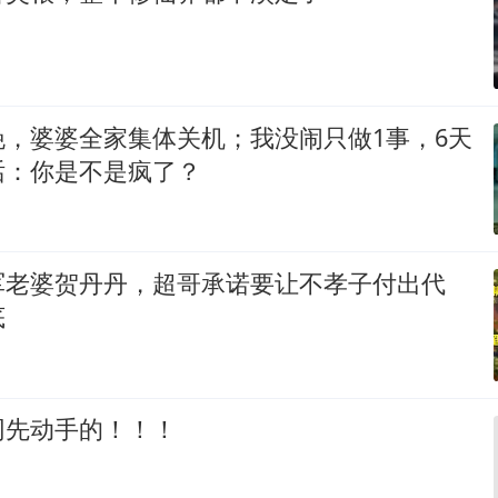
晚，婆婆全家集体关机；我没闹只做1事，6天
话：你是不是疯了？
军老婆贺丹丹，超哥承诺要让不孝子付出代
底
网先动手的！！！