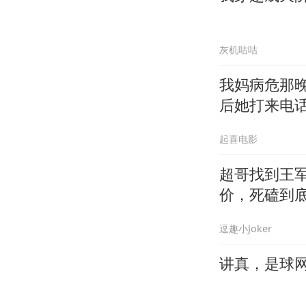
灰机咕咕
我妈病危那
后她打来电
起喜电影
超哥找到王
价，死磕到
逗趣小Joker
讲真，是球