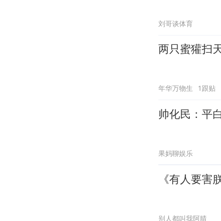
刘哥谈体育
两只蜜獾扫
年华万物生
1跟贴
帅化民：平
果妈聊娱乐
《有人要害
别人都叫我阿腈