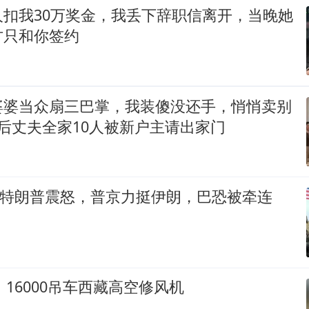
人扣我30万奖金，我丢下辞职信离开，当晚她
方只和你签约
婆婆当众扇三巴掌，我装傻没还手，悄悄卖别
后丈夫全家10人被新户主请出家门
伤惹特朗普震怒，普京力挺伊朗，巴恐被牵连
！16000吊车西藏高空修风机