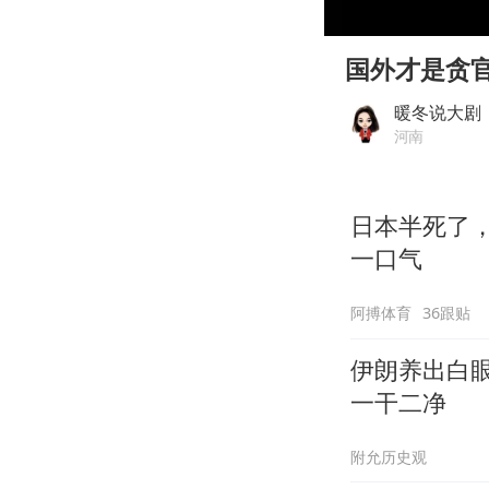
00:00
Play
国外才是贪
暖冬说大剧
河南
日本半死了
一口气
阿搏体育
36跟贴
伊朗养出白
一干二净
附允历史观