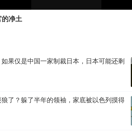
27岁女子成组织卖淫集团主犯被通缉
吉林一“温度计大楼”读数爆表
官的净土
女子利用漏洞0元薅走3000多件家电
24小时不关空调 电费会更低吗
东方甄选被判赔偿江小白30万元
奋进开新局 实干挑大梁
，如果仅是中国一家制裁日本，日本可能还剩
眼狼了？躲了半年的领袖，家底被以色列摸得