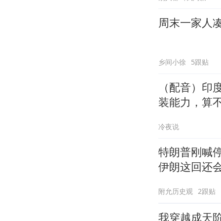
周末一家人
乡间小徐
5跟贴
（配音）印度
装能力，算
冷夜说
特朗普刚喊停
伊朗这回还
附允历史观
2跟贴
我穿越成天