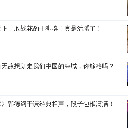
天下，敢战花豹干狮群！真是活腻了！
白无故想划走我们中国的海域，你够格吗？
朕》郭德纲于谦经典相声，段子包袱满满！