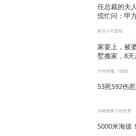
任总裁的夫
慌忙问：甲
娱乐小可爱蛙
家宴上，被
墅搬家，8天
户外阿毽
1跟贴
53死592
冷峻视角下的世界
5000米海拔