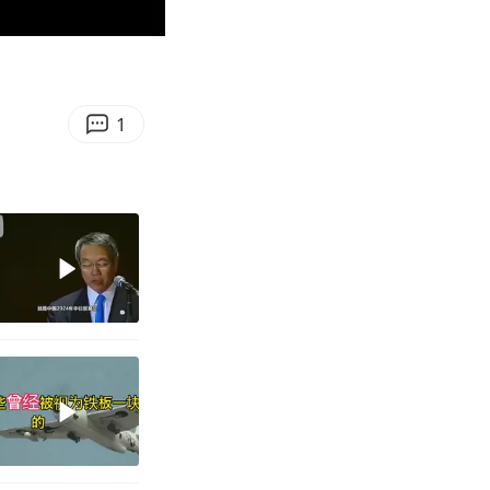
01:29
Enter
fullscreen
1