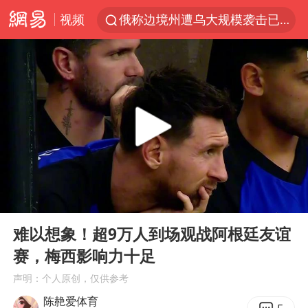
视频
俄称边境州遭乌大规模袭击已致13伤
杭州机场已取消航班388架次
于东来回应胖东来近25年老店年底关闭
浙江省委书记：该停下的坚决停下来
中国籍豪华游艇富商之子在泰国被杀
白海豚北上或致京津冀暴雨
美将每月供乌爱国者拦截导弹
00:00
00:35
国足U17与阿森纳决赛取消 并列冠军
Play
Ent
full
10余省份将出现强风雨 局地特大暴雨
难以想象！超9万人到场观战阿根廷友谊
赛，梅西影响力十足
世界第1特鲁姆普斯诺克中国赛一轮游
声明：个人原创，仅供参考
新疆一婚礼线上邀请引热议
陈赩爱体育