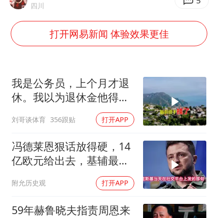
《龙餐馆》 冲奖
5
四川
上门女婿出轨女邻居多年被判重婚罪
打开网易新闻 体验效果更佳
构建更高水平的全民健身公共服务体系
韩军前线部队连曝丑闻
云南一男子胃中取出180颗铁钉
我是公务员，上个月才退
奋力开创中国式现代化建设新局面
休。我以为退休金他得有
九千多块钱，可是
刘哥谈体育
356跟贴
打开APP
冯德莱恩狠话放得硬，14
亿欧元给出去，基辅最缺
的东西却一样没补上
附允历史观
打开APP
59年赫鲁晓夫指责周恩来