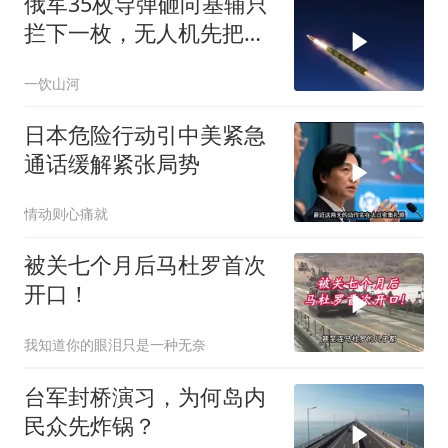
俄军35枚导弹砸向基辅只
拦下一枚，无人机先把爱
国者耗干了，泽连斯基的
一饮山河
秋天反攻成了笑话
日本危险行动引中美紧急
通话缓解紧张局势
情动则心痛就
被关七个月后马杜罗首次
开口！
我知道你的眼泪只是一种无奈
台军封桥演习，为何岛内
民众先炸锅？