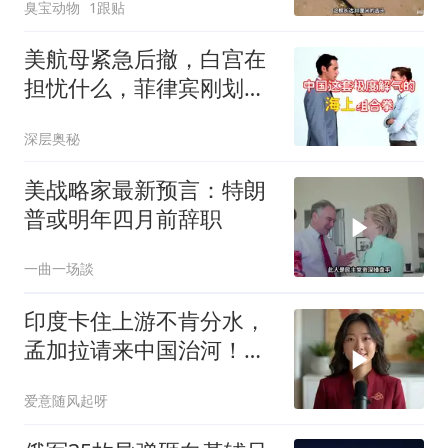
臭宝动物
1跟贴
美航母紧急后撤，白宫在
担忧什么，菲律宾刚划下
红线
深层奥秘
美战略家最新预言：特朗
普或明年四月前辞职
一曲一场談
印度卡住上游不肯分水，
孟加拉请来中国治河！一
条河如何改写南亚 ？
爱意随风起呀