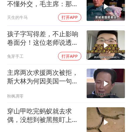
不懂外交，毛主席：那我
也送你一顶帽子
天生的牛马
打开APP
孩子字写得差，不止影响
卷面分！这位老师说透了
背后的原因
兔芽手工
打开APP
主席两次求援两次被拒，
斯大林为何因美国一句话
态度大转弯？
秋枫凋零
穿山甲吃完蚂蚁就去求
偶，没想到被黑熊盯上
了！