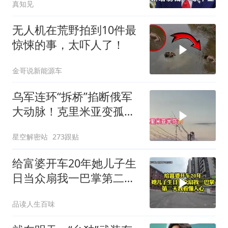
真知见
无人机在荒野拍到10件最
惊悚的事，太吓人了！
金哥说新能源车
乌军连环“拆桥”掐断俄军
大动脉！克里米亚变孤
岛，黑海舰队被迫“搬
星空解密站
273跟贴
家”？
给富婆开车20年她儿子生
日当众扇我一巴掌第二天
我看懂人心
品读人生百味