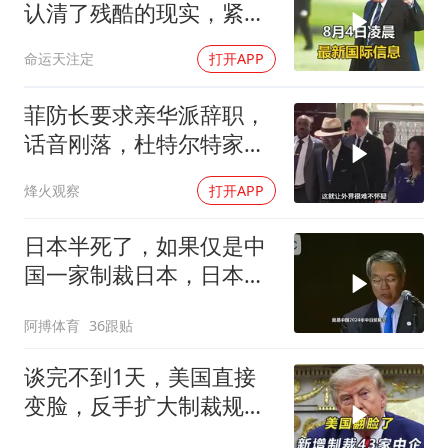
认清了残酷的现实，紧急
下令美军停止行动
命运天注定
打开APP
菲防长要求亲华派辞职，
话音刚落，杜特尔特家族
就给他当头一棒
烽火观察
打开APP
日本半死了，如果仅是中
国一家制裁日本，日本可
能还剩一口气
阿搏体育
36跟贴
谈完不到1天，美国直接
变脸，反手扩大制裁规
模，43家中企遭殃