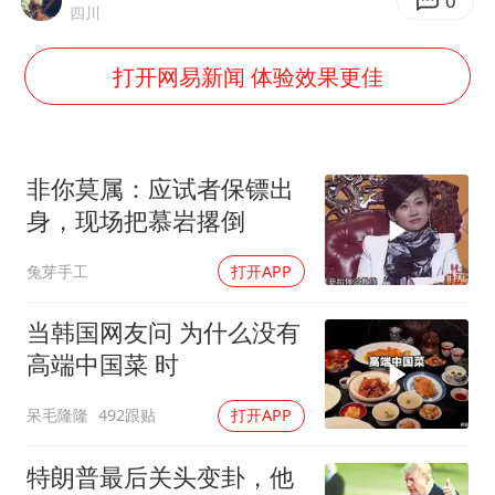
粉笔发布“自曝式”公开信
0
四川
女子利用漏洞0元薅走3000多件家电
打开网易新闻 体验效果更佳
深圳地面沉降致车辆损坏系谣言
我国编制完成新版全月地质图
现代版摸金校尉落网查获400多枚古币
非你莫属：应试者保镖出
毛宁转发梯田音乐会视频海外网友赞叹
身，现场把慕岩撂倒
奋进开新局 实干挑大梁
兔芽手工
打开APP
当韩国网友问 为什么没有
高端中国菜 时
呆毛隆隆
492跟贴
打开APP
特朗普最后关头变卦，他