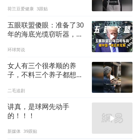
荷兰豆爱健康
3跟贴
五眼联盟傻眼：准备了30
年的海底光缆窃听器，被
中国一块芯片废了
环球简说
女人有三个很孝顺的养
子，不料三个养子都想害
她！
二毛追剧
讲真，是球网先动手
的！！！
新媒体
39跟贴