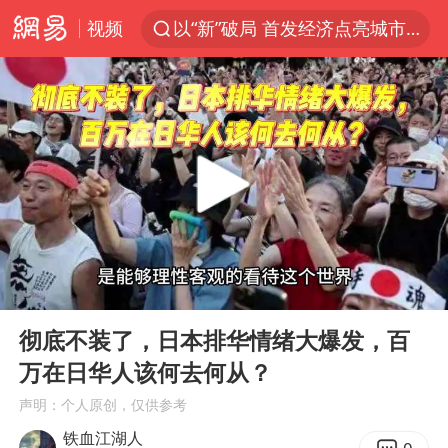
视频
以“新”破局 首发经济点亮城市消费活力
Meta被判支付5.67亿美元
47岁妈妈突然产女 26岁女儿：很震惊
阿根廷足协发文力挺因凡蒂诺
中国稀土盘中涨停
A股开盘：民爆、CPO等概念走强
日本广岛民众举行游行反对政府行径
00:00
11:20
21楼高空抛物嫌疑人被拘留
Play
Ent
full
日韩股市高开跳水 SK海力士下挫转跌
彻底不装了，日本排华情绪大爆发，百
万在日华人该何去何从？
台风白海豚最新路径研判来了
声明：个人原创，仅供参考
OpenAI为免费用户升级GPT-5.6 Luna
铁血江湖人