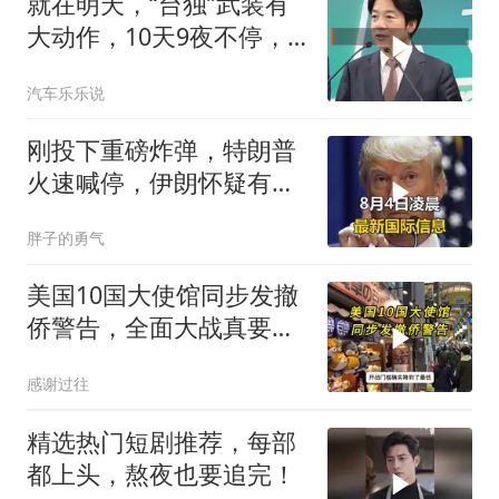
就在明天，“台独”武装有
大动作，10天9夜不停，
解放军已就位
汽车乐乐说
刚投下重磅炸弹，特朗普
火速喊停，伊朗怀疑有
诈，美国发撤侨警告
胖子的勇气
美国10国大使馆同步发撤
侨警告，全面大战真要来
了？
感谢过往
精选热门短剧推荐，每部
都上头，熬夜也要追完！